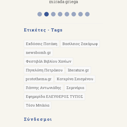
 work hard.
mirada griega
Διάλεξη 
Α
Ετικέτες - Tags
Εκδόσεις Πατάκη
Βασίλειος Ζαχάρωφ
newsbomb.gr
Φεστιβάλ Βιβλίου Χανίων
Πηνελόπη Πετράκου
literature.gr
protothema.gr
Κατερίνα Σχισμένου
Γιάννης Αντωνιάδης
Σεμινάρια
Εφημερίδα ΕΛΕΥΘΕΡΟΣ ΤΥΠΟΣ
Τέσυ Μπάιλα
Σύνδεσμοι