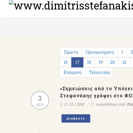
Πρώτη
Προηγούμενη
1
2
16
17
18
19
20
21
Επόμενη
Τελευταία
«Σημειώσεις από το Υπόγειο
Στεφανάκης γράφει στο Φ
3
3 / 12 / 2018
αναρτήθηκε από:
Dim
ΔΕΚ
Διαβάστε