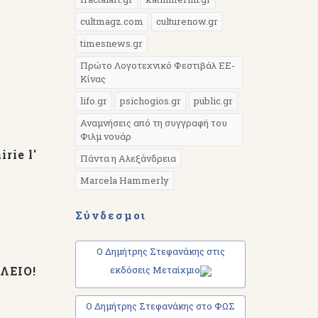
cultmagz.com
culturenow.gr
timesnews.gr
Πρώτο Λογοτεχνικό Φεστιβάλ ΕΕ-
Κίνας
lifo.gr
psichogios.gr
public.gr
Αναμνήσεις από τη συγγραφή του
Φιλμ νουάρ
rie l'
Πάντα η Αλεξάνδρεια
Marcela Hammerly
Σύνδεσμοι
Ο Δημήτρης Στεφανάκης στις
ΩΛΕΙΟ!
εκδόσεις Μεταίχμιο
Ο Δημήτρης Στεφανάκης στο ΦΩΣ