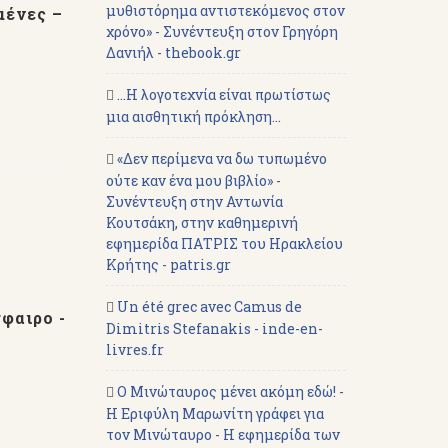
μυθιστόρημα αντιστεκόμενος στον
μένες –
χρόνο» - Συνέντευξη στον Γρηγόρη
Δανιήλ - thebook.gr
...Η λογοτεχνία είναι πρωτίστως
μια αισθητική πρόκληση...
«Δεν περίμενα να δω τυπωμένο
ούτε καν ένα μου βιβλίο» -
Συνέντευξη στην Αντωνία
Κουτσάκη, στην καθημερινή
εφημερίδα ΠΑΤΡΙΣ του Ηρακλείου
Κρήτης - patris.gr
Un été grec avec Camus de
φαιρο -
Dimitris Stefanakis - inde-en-
livres.fr
Ο Μινώταυρος μένει ακόμη εδώ! -
Η Εριφύλη Μαρωνίτη γράφει για
τον Μινώταυρο - Η εφημερίδα των