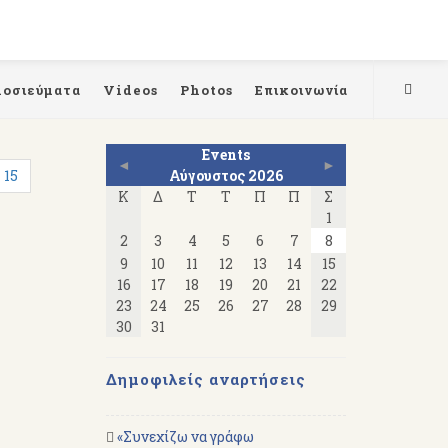
μοσιεύματα
Videos
Photos
Επικοινωνία
Events
◄
►
15
Αύγουστος 2026
Κ
Δ
Τ
Τ
Π
Π
Σ
1
2
3
4
5
6
7
8
9
10
11
12
13
14
15
16
17
18
19
20
21
22
23
24
25
26
27
28
29
30
31
Δημοφιλείς αναρτήσεις
«Συνεχίζω να γράφω