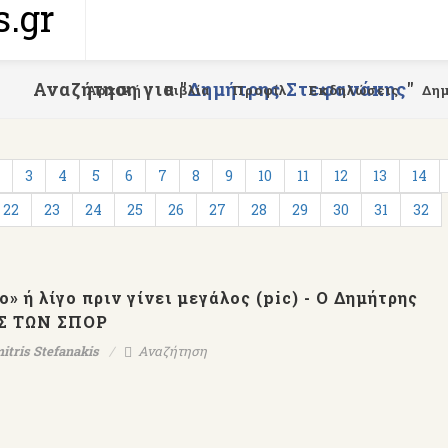
Αναζήτηση για "
Δημήτρης Στεφανάκης
"
Αρχική
Βιβλία
Προφίλ
Εκδηλώσεις
Δη
3
4
5
6
7
8
9
10
11
12
13
14
22
23
24
25
26
27
28
29
30
31
32
» ή λίγο πριν γίνει μεγάλος (pic) - Ο Δημήτρης
ΩΣ ΤΩΝ ΣΠΟΡ
itris Stefanakis
Αναζήτηση