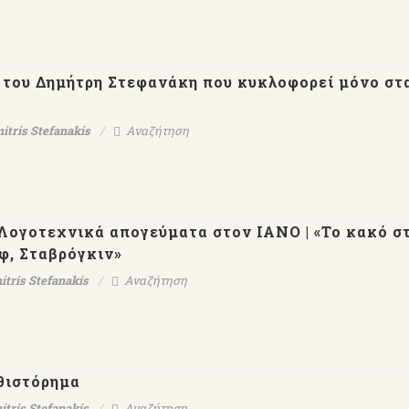
le του Δημήτρη Στεφανάκη που κυκλοφορεί μόνο στ
itris Stefanakis
Αναζήτηση
 Λογοτεχνικά απογεύματα στον ΙΑΝΟ | «Το κακό σ
ιφ, Σταβρόγκιν»
itris Stefanakis
Αναζήτηση
θιστόρημα
itris Stefanakis
Αναζήτηση