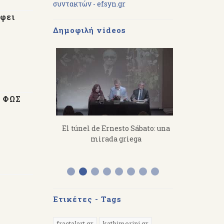
συντακτών - efsyn.gr
άφει
Δημοφιλή videos
ο ΦΩΣ
imitris
El túnel de Ernesto Sábato: una
«Από τον Ό
s a toil, you
mirada griega
Διάλεξη το
 hard.
στην Αργε
Ετικέτες - Tags
fractalart.gr
kathimerini.gr