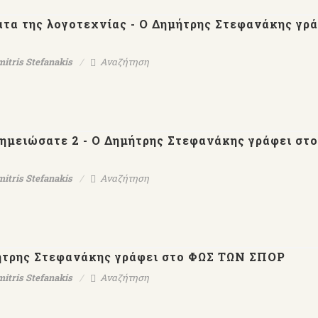
τα της λογοτεχνίας - Ο Δημήτρης Στεφανάκης γρ
mitris Stefanakis
Αναζήτηση
ημειώσατε 2 - Ο Δημήτρης Στεφανάκης γράφει στ
mitris Stefanakis
Αναζήτηση
Ο
Εκδ.ΨΥΧΟΓΙΟΣ-Μέρες
【AllenTalk】D
ται
Αλεξάνδρειας-Δημήτρης
Stefanakis：Genius i
χνών
Στεφανάκης
have to work
ς
ήτρης Στεφανάκης γράφει στο ΦΩΣ ΤΩΝ ΣΠΟΡ
mitris Stefanakis
Αναζήτηση