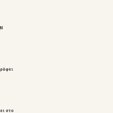
ΩΝ
γράφει
ει στο