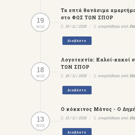
Τα επτά θανάσιμα αμαρτήμα
στο ΦΩΣ ΤΩΝ ΣΠΟΡ
19
19 / 11 / 2018
αναρτήθηκε από:
Di
ΝΟΕ
Διαβάστε
Λογοτεχνία: Καλοί-κακοί σ
ΤΩΝ ΣΠΟΡ
18
18 / 11 / 2018
αναρτήθηκε από:
Di
ΝΟΕ
Εκδόσεις ΨΥΧΟΓΙΟΣ - 
Δ.Στεφανάκης αναγορεύε
Ιππότης Γραμμάτων & Τε
Διαβάστε
του Γαλλικού Κράτου
Ο κόκκινος Μάνος - Ο Δημ
13
13 / 11 / 2018
αναρτήθηκε από:
Di
ΝΟΕ
Διαβάστε