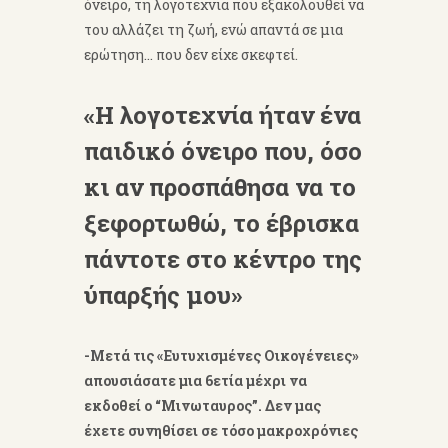
όνειρο, τη λογοτεχνια που εξακολουθεί να
του αλλάζει τη ζωή, ενώ απαντά σε μια
ερώτηση… που δεν είχε σκεφτεί.
«Η λογοτεχνία ήταν ένα
παιδικό όνειρο που, όσο
κι αν προσπάθησα να το
ξεφορτωθώ, το έβρισκα
πάντοτε στο κέντρο της
ύπαρξής μου»
-Mετά τις «Ευτυχισμένες Οικογένειες»
απουσιάσατε μια 6ετία μέχρι να
εκδοθεί ο “Μινωταυρος”. Δεν μας
έχετε συνηθίσει σε τόσο μακροχρόνιες