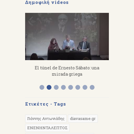
Δημοφιλή videos
fanakis：
El túnel de Ernesto Sábato: una
«Από 
 work hard.
mirada griega
Διάλεξη 
Α
Ετικέτες - Tags
Γιάννης Αντωνιάδης
diavasame.gr
EΝΕΝΗΝΤΑΛΕΠΤΟΣ