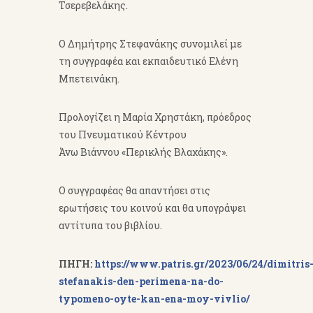
Τσερεβελάκης.
Ο Δημήτρης Στεφανάκης συνομιλεί με
τη συγγραφέα και εκπαιδευτικό Ελένη
Μπετεινάκη.
Προλογίζει η Μαρία Χρηστάκη, πρόεδρος
του Πνευματικού Κέντρου
Άνω Βιάννου «Περικλής Βλαχάκης».
Ο συγγραφέας θα απαντήσει στις
ερωτήσεις του κοινού και θα υπογράψει
αντίτυπα του βιβλίου.
ΠΗΓΗ:
https://www.patris.gr/2023/06/24/dimitris
stefanakis-den-perimena-na-do-
typomeno-oyte-kan-ena-moy-vivlio/