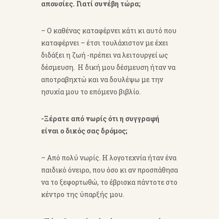
απουσίες. Γιατί συνέβη τώρα;
– Ο καθένας καταφέρνει κάτι κι αυτό που
καταφέρνει – έτσι τουλάχιστον με έχει
διδάξει η ζωή -πρέπει να λειτουργεί ως
δέσμευση. Η δική μου δέσμευση ήταν να
αποτραβηχτώ και να δουλέψω με την
ησυχία μου το επόμενο βιβλίο.
-Ξέρατε από νωρίς ότι η συγγραφή
είναι ο δικός σας δρόμος;
– Από πολύ νωρίς. Η λογοτεχνία ήταν ένα
παιδικό όνειρο, που όσο κι αν προσπάθησα
να το ξεφορτωθώ, το έβρισκα πάντοτε στο
κέντρο της ύπαρξής μου.