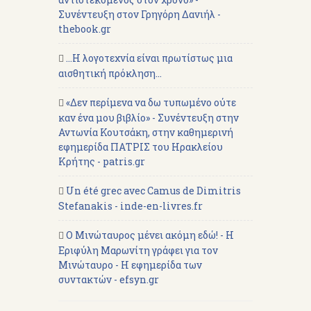
Συνέντευξη στον Γρηγόρη Δανιήλ -
thebook.gr
...Η λογοτεχνία είναι πρωτίστως μια
αισθητική πρόκληση...
«Δεν περίμενα να δω τυπωμένο ούτε
καν ένα μου βιβλίο» - Συνέντευξη στην
Αντωνία Κουτσάκη, στην καθημερινή
εφημερίδα ΠΑΤΡΙΣ του Ηρακλείου
Κρήτης - patris.gr
Un été grec avec Camus de Dimitris
Stefanakis - inde-en-livres.fr
Ο Μινώταυρος μένει ακόμη εδώ! - Η
Εριφύλη Μαρωνίτη γράφει για τον
Μινώταυρο - Η εφημερίδα των
συντακτών - efsyn.gr