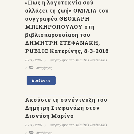
«Πως η λογοτεχνία σού
αλλάζει τη ζωή» ΟΜΙΛΙΑ του
συγγραφέα ΘΕΟΧΑΡΗ
ΜΠΙΚΗΡΟΠΟΥΛΟΥ στη
βιβλιοπαρουσίαση του
ΔΗΜΗΤΡΗ ΣΤΕΦΑΝΑΚΗ,
PUBLIC Κατερίνης, 8-3-2016
8 / 3 / 2016
αναρτήθηκε από:
Dimitris Stefanakis
Αναζήτηση
Διαβάστε
Ακούστε τη συνέντευξη του
Δημήτρη Στεφανάκη στον
Διονύση Μαρίνο
6 / 3 / 2016
αναρτήθηκε από:
Dimitris Stefanakis
Αναζήτηση