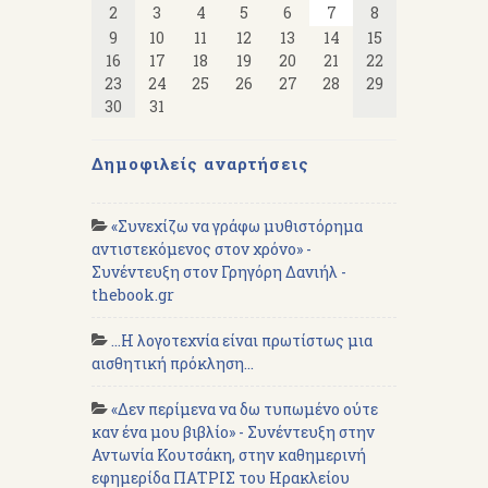
2
3
4
5
6
7
8
9
10
11
12
13
14
15
16
17
18
19
20
21
22
23
24
25
26
27
28
29
30
31
Δημοφιλείς αναρτήσεις
«Συνεχίζω να γράφω μυθιστόρημα
αντιστεκόμενος στον χρόνο» -
Συνέντευξη στον Γρηγόρη Δανιήλ -
thebook.gr
...Η λογοτεχνία είναι πρωτίστως μια
αισθητική πρόκληση...
«Δεν περίμενα να δω τυπωμένο ούτε
καν ένα μου βιβλίο» - Συνέντευξη στην
Αντωνία Κουτσάκη, στην καθημερινή
εφημερίδα ΠΑΤΡΙΣ του Ηρακλείου