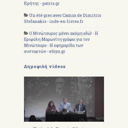
Κρήτης - patris.gr
Un été grec avec Camus de Dimitris
Stefanakis - inde-en-livres.fr
Ο Μινώταυρος μένει ακόμη εδώ! - Η
Εριφύλη Μαρωνίτη γράφει για τον
Μινώταυρο - Η εφημερίδα των
συντακτών - efsyn.gr
Δημοφιλή videos