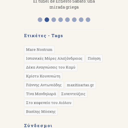
fanakis：
El túnel de Ernesto Sábato: una
«Από 
 work hard.
mirada griega
Διάλεξη 
Α
Ετικέτες - Tags
Mare Nostrum
Ισπανικές Μέρες Αλεξάνδρειας
Ποίηση
Δέκα Αναγνώσεις του Καμύ
Κρίστυ Κουνινιώτη
Γιάννης Αντωνιάδης
maxitisartas.gr
Τίνα Μανδηλαρά
Συνεντεύξεις
Στο καφενείο του Αιόλου
Βασίλης Μόσχης
Σύνδεσμοι