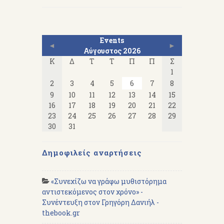
Events
◄
►
Αύγουστος 2026
Κ
Δ
Τ
Τ
Π
Π
Σ
1
2
3
4
5
6
7
8
9
10
11
12
13
14
15
16
17
18
19
20
21
22
23
24
25
26
27
28
29
30
31
Δημοφιλείς αναρτήσεις
«Συνεχίζω να γράφω μυθιστόρημα
αντιστεκόμενος στον χρόνο» -
Συνέντευξη στον Γρηγόρη Δανιήλ -
thebook.gr