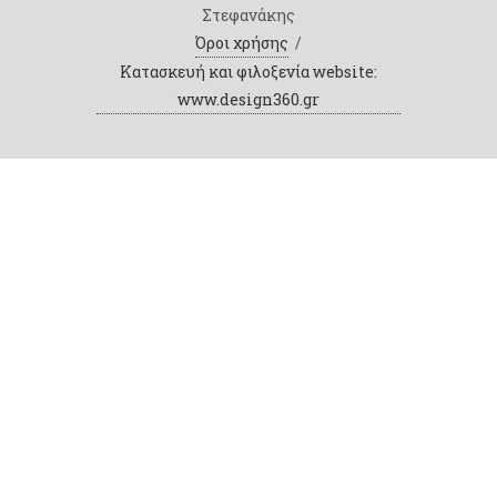
Στεφανάκης
Όροι χρήσης
/
Κατασκευή και φιλοξενία website:
www.design360.gr