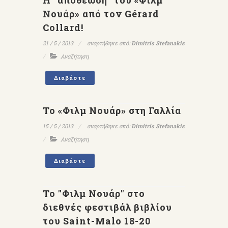
Η "αποθέωση" του «Φιλμ
Νουάρ» από τον Gérard
Collard!
21 / 5 / 2013
αναρτήθηκε από:
Dimitris Stefanakis
Αναζήτηση
Διαβάστε
Το «Φιλμ Νουάρ» στη Γαλλία
15 / 5 / 2013
αναρτήθηκε από:
Dimitris Stefanakis
Αναζήτηση
Διαβάστε
Το "Φιλμ Νουάρ" στο
διεθνές φεστιβάλ βιβλίου
του Saint-Malo 18-20