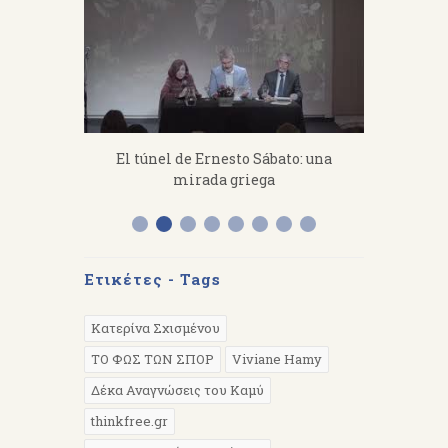
fanakis：
El túnel de Ernesto Sábato: una
«Από 
 work hard.
mirada griega
Διάλεξη 
Α
Ετικέτες - Tags
Κατερίνα Σχισμένου
ΤΟ ΦΩΣ ΤΩΝ ΣΠΟΡ
Viviane Hamy
Δέκα Αναγνώσεις του Καμύ
thinkfree.gr