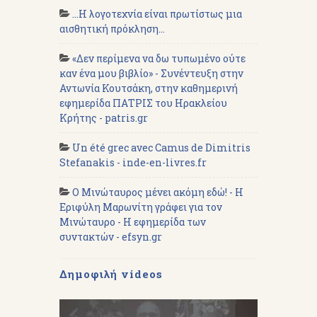
...Η λογοτεχνία είναι πρωτίστως μια
αισθητική πρόκληση...
«Δεν περίμενα να δω τυπωμένο ούτε
καν ένα μου βιβλίο» - Συνέντευξη στην
Αντωνία Κουτσάκη, στην καθημερινή
εφημερίδα ΠΑΤΡΙΣ του Ηρακλείου
Κρήτης - patris.gr
Un été grec avec Camus de Dimitris
Stefanakis - inde-en-livres.fr
Ο Μινώταυρος μένει ακόμη εδώ! - Η
Εριφύλη Μαρωνίτη γράφει για τον
Μινώταυρο - Η εφημερίδα των
συντακτών - efsyn.gr
Δημοφιλή videos