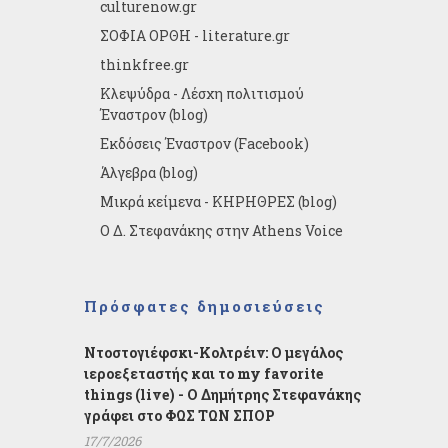
culturenow.gr
ΣΟΦΙΑ ΟΡΘΗ - literature.gr
thinkfree.gr
Κλεψύδρα - Λέσχη πολιτισμού
Έναστρον (blog)
Εκδόσεις Έναστρον (Facebook)
Άλγεβρα (blog)
Μικρά κείμενα - ΚΗΡΗΘΡΕΣ (blog)
Ο Δ. Στεφανάκης στην Athens Voice
Πρόσφατες δημοσιεύσεις
Ντοστογιέφσκι-Κολτρέιν: Ο μεγάλος
ιεροεξεταστής και το my favorite
things (live) - Ο Δημήτρης Στεφανάκης
γράφει στο ΦΩΣ ΤΩΝ ΣΠΟΡ
17/7/2026