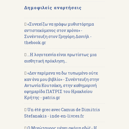
Δημοφιλείς αναρτήσεις
«Συνεχίζω να γράφω μυθιστόρημα
αντιστεκόμενος στον χρόνο» -
Συνέντευξη στον Γρηγόρη Δανιήλ -
thebook.gr
...Η λογοτεχνία είναι πρωτίστως μια
αισθητική πρόκληση...
«Δεν περίμενα να δω τυπωμένο ούτε
καν ένα μου βιβλίο» - Συνέντευξη στην
Αντωνία Κουτσάκη, στην καθημερινή
εφημερίδα ΠΑΤΡΙΣ του Ηρακλείου
Κρήτης - patris.gr
Un été grec avec Camus de Dimitris
Stefanakis - inde-en-livres.fr
Ο Μινώταυρος μένει ακόμη εδώ! - Η