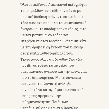
Όλοι οι μείζονες Αμερικανοί πεζογράφοι
του παρελθόντος στάθηκαν πάντα με
κριτική διάθεση απέναντι σε αυτό που
τόσο εύστοχα αποκαλείται «αμερικανικό
όνειρο» και το αποδόμησαν πλήρως, είτε
με τον μεταφυσικό τρόπο του
Φιτζέραλντ στον Μεγάλο Γκάτσμπυ είτε
με την δραματική ένταση του Φώκνερ
στα μεγάλα μυθιστορήματά του.
Τελευταίος όλων ο Τζόναθαν Φράνζεν
προέβη σε ευθεία καταγγελία του
αμερικανικού ονείρου και της κοινωνίας
που το δημιούργησε. Με τη συνέπεια
ευσυνείδητου λογιστή ανέλαβε
συνειδητά να καταγράψει το λογιστικό
μέρος της αμερικανικής
καθημερινότητας. Παιδί των
μεσοδυτικών πολιτειών ο Φράνζεν