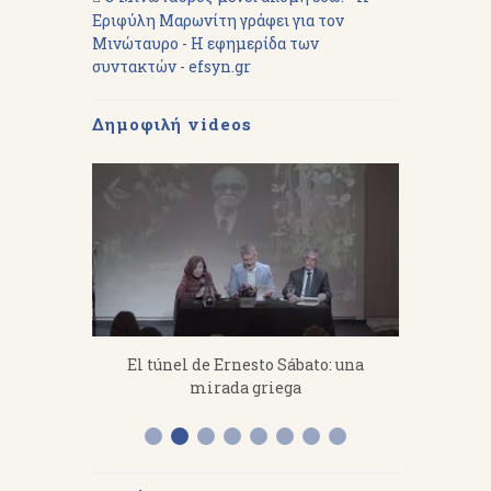
Εριφύλη Μαρωνίτη γράφει για τον
Μινώταυρο - Η εφημερίδα των
συντακτών - efsyn.gr
Δημοφιλή videos
fanakis：
El túnel de Ernesto Sábato: una
«Από 
 work hard.
mirada griega
Διάλεξη 
Α