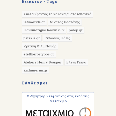
Ετικέτες - Tags
Συλλαβίζοντας το καλοκαίρι στα ισπανικά
iefimerida.gr
Νικήτας Βοστάνης
Πανεπιστήμιο Ιωαννίνων
pelop.gr
patakis.gr
Εκδόσεις Πόλις
Κριτική Φιλμ Νουάρ
eleftherostypos.gr
Ateliers Henry Dougier
Ελένη Γκίκα
kathimerini.gr
Σύνδεσμοι
Ο Δημήτρης Στεφανάκης στις εκδόσεις
Μεταίχμιο