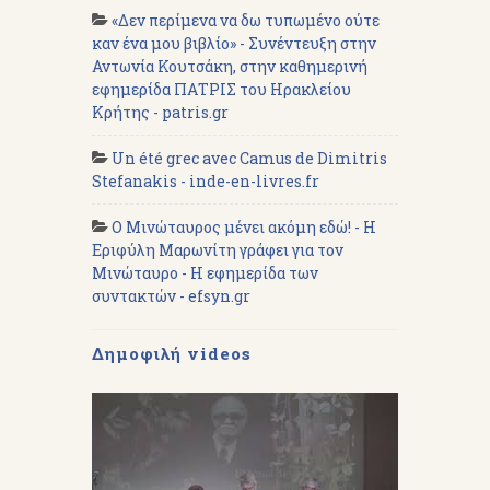
«Δεν περίμενα να δω τυπωμένο ούτε
καν ένα μου βιβλίο» - Συνέντευξη στην
Αντωνία Κουτσάκη, στην καθημερινή
εφημερίδα ΠΑΤΡΙΣ του Ηρακλείου
Κρήτης - patris.gr
Un été grec avec Camus de Dimitris
Stefanakis - inde-en-livres.fr
Ο Μινώταυρος μένει ακόμη εδώ! - Η
Εριφύλη Μαρωνίτη γράφει για τον
Μινώταυρο - Η εφημερίδα των
συντακτών - efsyn.gr
Δημοφιλή videos