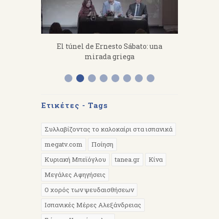
fanakis：
El túnel de Ernesto Sábato: una
«Από 
 work hard.
mirada griega
Διάλεξη 
Α
Ετικέτες - Tags
Συλλαβίζοντας το καλοκαίρι στα ισπανικά
megatv.com
Ποίηση
Κυριακή Μπεϊόγλου
tanea.gr
Κίνα
Μεγάλες Αφηγήσεις
Ο χορός των ψευδαισθήσεων
Ισπανικές Μέρες Αλεξάνδρειας