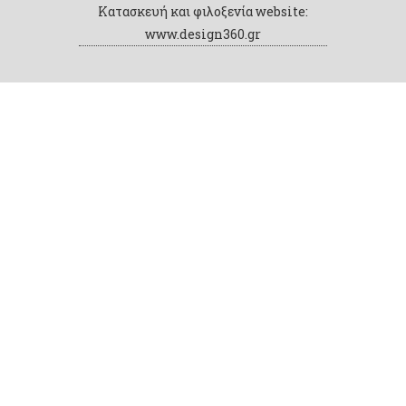
Κατασκευή και φιλοξενία website:
www.design360.gr