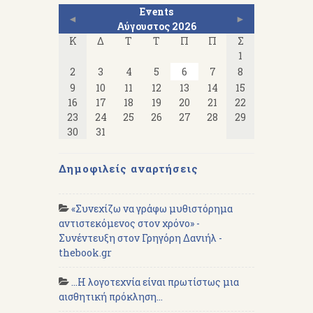
Events
◄
►
Αύγουστος 2026
Κ
Δ
Τ
Τ
Π
Π
Σ
1
2
3
4
5
6
7
8
9
10
11
12
13
14
15
16
17
18
19
20
21
22
23
24
25
26
27
28
29
30
31
Δημοφιλείς αναρτήσεις
«Συνεχίζω να γράφω μυθιστόρημα
αντιστεκόμενος στον χρόνο» -
Συνέντευξη στον Γρηγόρη Δανιήλ -
thebook.gr
...Η λογοτεχνία είναι πρωτίστως μια
αισθητική πρόκληση...