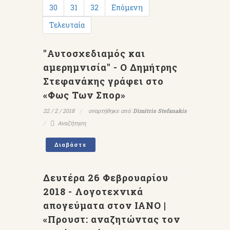
30
31
32
Επόμενη
Τελευταία
"Αυτοσχεδιαμός και
αμερημνισία" - Ο Δημήτρης
Στεφανάκης γράφει στο
«Φως Των Σπορ»
22 / 2 / 2018
αναρτήθηκε από:
Dimitris Stefanakis
Αναζήτηση
Διαβάστε
Δευτέρα 26 Φεβρουαρίου
2018 - Λογοτεχνικά
απογεύματα στον ΙΑΝΟ |
«Προυστ: αναζητώντας τον