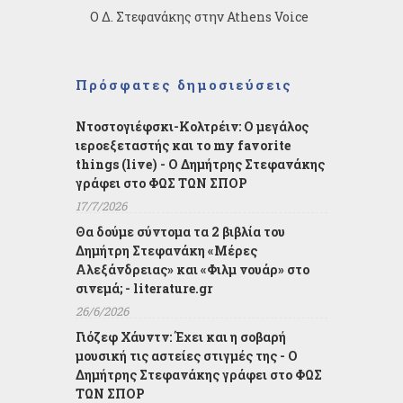
Ο Δ. Στεφανάκης στην Athens Voice
Πρόσφατες δημοσιεύσεις
Ντοστογιέφσκι-Κολτρέιν: Ο μεγάλος
ιεροεξεταστής και το my favorite
things (live) - Ο Δημήτρης Στεφανάκης
γράφει στο ΦΩΣ ΤΩΝ ΣΠΟΡ
17/7/2026
Θα δούμε σύντομα τα 2 βιβλία του
Δημήτρη Στεφανάκη «Μέρες
Αλεξάνδρειας» και «Φιλμ νουάρ» στο
σινεμά; - literature.gr
26/6/2026
Γιόζεφ Χάυντν: Έχει και η σοβαρή
μουσική τις αστείες στιγμές της - Ο
Δημήτρης Στεφανάκης γράφει στο ΦΩΣ
ΤΩΝ ΣΠΟΡ