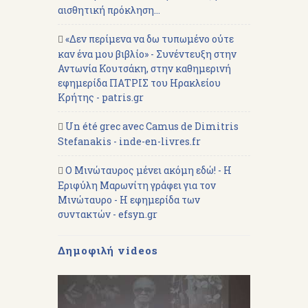
αισθητική πρόκληση...
«Δεν περίμενα να δω τυπωμένο ούτε
καν ένα μου βιβλίο» - Συνέντευξη στην
Αντωνία Κουτσάκη, στην καθημερινή
εφημερίδα ΠΑΤΡΙΣ του Ηρακλείου
Κρήτης - patris.gr
Un été grec avec Camus de Dimitris
Stefanakis - inde-en-livres.fr
Ο Μινώταυρος μένει ακόμη εδώ! - Η
Εριφύλη Μαρωνίτη γράφει για τον
Μινώταυρο - Η εφημερίδα των
συντακτών - efsyn.gr
Δημοφιλή videos