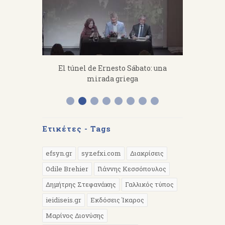
fanakis：
El túnel de Ernesto Sábato: una
«Από 
 work hard.
mirada griega
Διάλεξη 
Α
Ετικέτες - Tags
efsyn.gr
syzefxi.com
Διακρίσεις
Odile Brehier
Γιάννης Κεσσόπουλος
Δημήτρης Στεφανάκης
Γαλλικός τύπος
ieidiseis.gr
Εκδόσεις Ίκαρος
Μαρίνος Διονύσης