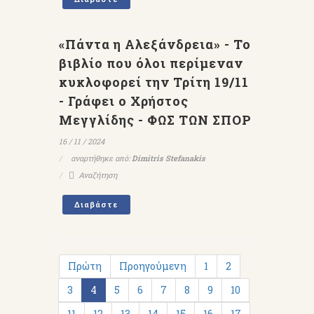
«Πάντα η Αλεξάνδρεια» - Το
βιβλίο που όλοι περίμεναν
κυκλοφορεί την Τρίτη 19/11
- Γράφει ο Χρήστος
Μεγγλίδης - ΦΩΣ ΤΩΝ ΣΠΟΡ
16 / 11 / 2024
αναρτήθηκε από:
Dimitris Stefanakis
Αναζήτηση
Διαβάστε
Πρώτη
Προηγούμενη
1
2
3
4
5
6
7
8
9
10
11
12
13
14
15
16
17