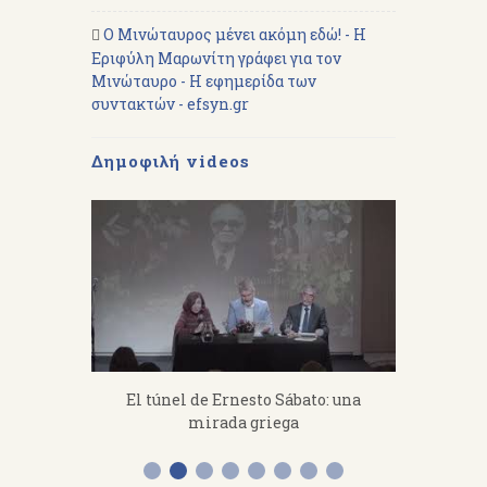
Ο Μινώταυρος μένει ακόμη εδώ! - Η
Εριφύλη Μαρωνίτη γράφει για τον
Μινώταυρο - Η εφημερίδα των
συντακτών - efsyn.gr
Δημοφιλή videos
fanakis：
El túnel de Ernesto Sábato: una
«Από 
 work hard.
mirada griega
Διάλεξη 
Α