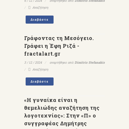
6 / 12 / 2024
αναρτήθηκε από:
Dimitris Stefanakis
Αναζήτηση
Διαβάστε
Γράφοντας τη Μεσόγειο.
Γράφει η Έφη Ριζά -
fractalart.gr
3 / 12 / 2024
αναρτήθηκε από:
Dimitris Stefanakis
Αναζήτηση
Διαβάστε
«Η γυναίκα είναι η
θεμελιώδης αναζήτηση της
λογοτεχνίας»: Στην «Π» ο
συγγραφέας Δημήτρης