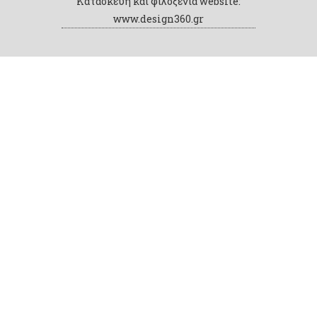
Κατασκευή και φιλοξενία website:
www.design360.gr