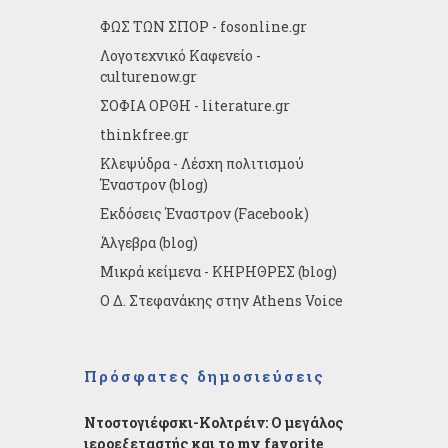
ΦΩΣ ΤΩΝ ΣΠΟΡ - fosonline.gr
Λογοτεχνικό Καφενείο -
culturenow.gr
ΣΟΦΙΑ ΟΡΘΗ - literature.gr
thinkfree.gr
Κλεψύδρα - Λέσχη πολιτισμού
Έναστρον (blog)
Εκδόσεις Έναστρον (Facebook)
Άλγεβρα (blog)
Μικρά κείμενα - ΚΗΡΗΘΡΕΣ (blog)
Ο Δ. Στεφανάκης στην Athens Voice
Πρόσφατες δημοσιεύσεις
Ντοστογιέφσκι-Κολτρέιν: Ο μεγάλος
ιεροεξεταστής και το my favorite