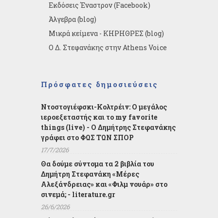
Εκδόσεις Έναστρον (Facebook)
Άλγεβρα (blog)
Μικρά κείμενα - ΚΗΡΗΘΡΕΣ (blog)
Ο Δ. Στεφανάκης στην Athens Voice
Πρόσφατες δημοσιεύσεις
Ντοστογιέφσκι-Κολτρέιν: Ο μεγάλος
ιεροεξεταστής και το my favorite
things (live) - Ο Δημήτρης Στεφανάκης
γράφει στο ΦΩΣ ΤΩΝ ΣΠΟΡ
17/7/2026
Θα δούμε σύντομα τα 2 βιβλία του
Δημήτρη Στεφανάκη «Μέρες
Αλεξάνδρειας» και «Φιλμ νουάρ» στο
σινεμά; - literature.gr
26/6/2026