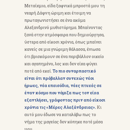
Μεταίχμιο, είδα ξαφνικά μπροστά μου τη
νεαρή Δάφνη ώριμη και έτοιμη να
πρωταγωνιστήσει σε ένα ακόμα
Αλεξανδρινό μυθιστόρημα. Μπαίνοντας
ξανά στην ατμόσφαιρα που δημιούργησα,
ύστερα από είκοσι χρόνια, όπως μπαίνει
κανείς σε μια γνώριμη θάλασσα, ένιωσα
ότι βρισκόμουν σε ένα περιβάλλον οικείο
και αγαπημένο, λες και δεν είχα φύγει
ποτέ από εκεί.
Το πιο συναρπαστικό
είναι ότι πρόβαλλαν συνεχώς νέοι
ήρωες, νέα επεισόδια, νέες πτυχές σε
έναν κόσμο που νόμιζα πως τον είχα
εξαντλήσει, γράφοντας πριν από είκοσι
χρόνια τις «Μέρες Αλεξάνδρειας».
Κι
αυτό μου έδωσε να καταλάβω πως το
νήμα της μαγείας δεν κόπηκε ποτέ μέσα
μου.