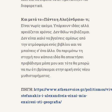
διαφορετικά.
Και μετά το «Πάντα η Αλεξάνδρεια» τι;
Είναι νωρίς ακόμα. Υπάρχουν ιδέες αλλά
χρειάζεται χρόνος. Δεν θέλω να βιάζομαι.
Δεν είναι καλό να βγαίνεις αμέσως από
την ατμόσφαιρα ενός βιβλίου και να
μπαίνεις σ’ ένα άλλο. Θα περιμένω τη
στιγμή που κάποια ιδέα θα αποκτήσει
προβάδισμα μέσα μου και τότε θα μπορώ
να πω ότι βρίσκομαι στην αρχή ενός νέου
μυθιστορήματος.
ΠΗΓΗ:
https://www.athensvoice.gr/politismos/viv
stefanakis-i-alexandreia-einai-mia-
exairesi-sti-geografia/