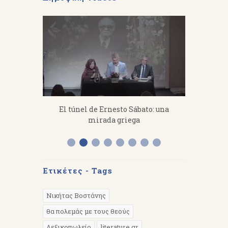
fanakis：
El túnel de Ernesto Sábato: una
«Από 
 work hard.
mirada griega
Διάλεξη 
Α
Ετικέτες - Tags
Νικήτας Βοστάνης
θα πολεμάς με τους θεούς
Λεξικοπωλείο
literature.gr