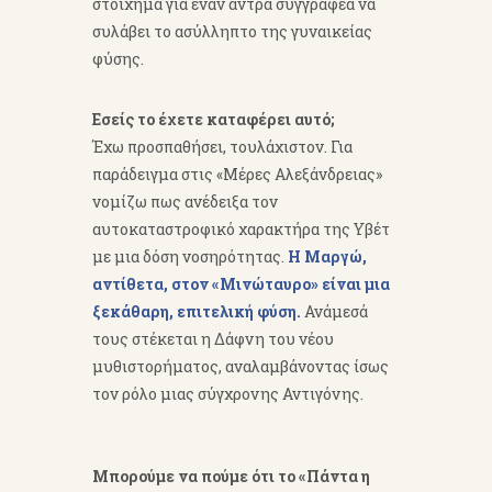
στοίχημα για έναν άντρα συγγραφέα να
συλάβει το ασύλληπτο της γυναικείας
φύσης.
Εσείς το έχετε καταφέρει αυτό;
Έχω προσπαθήσει, τουλάχιστον. Για
παράδειγμα στις «Μέρες Αλεξάνδρειας»
νομίζω πως ανέδειξα τον
αυτοκαταστροφικό χαρακτήρα της Υβέτ
με μια δόση νοσηρότητας.
Η Μαργώ,
αντίθετα, στον «Μινώταυρο» είναι μια
ξεκάθαρη, επιτελική φύση.
Ανάμεσά
τους στέκεται η Δάφνη του νέου
μυθιστορήματος, αναλαμβάνοντας ίσως
τον ρόλο μιας σύγχρονης Αντιγόνης.
Μπορούμε να πούμε ότι το «Πάντα η