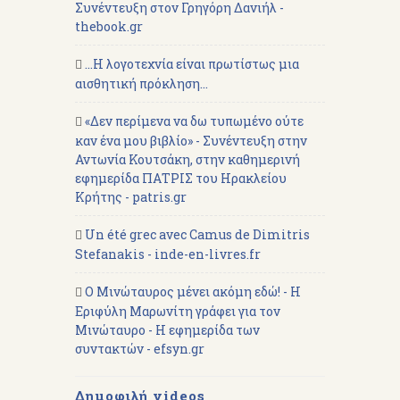
Συνέντευξη στον Γρηγόρη Δανιήλ -
thebook.gr
...Η λογοτεχνία είναι πρωτίστως μια
αισθητική πρόκληση...
«Δεν περίμενα να δω τυπωμένο ούτε
καν ένα μου βιβλίο» - Συνέντευξη στην
Αντωνία Κουτσάκη, στην καθημερινή
εφημερίδα ΠΑΤΡΙΣ του Ηρακλείου
Κρήτης - patris.gr
Un été grec avec Camus de Dimitris
Stefanakis - inde-en-livres.fr
Ο Μινώταυρος μένει ακόμη εδώ! - Η
Εριφύλη Μαρωνίτη γράφει για τον
Μινώταυρο - Η εφημερίδα των
συντακτών - efsyn.gr
Δημοφιλή videos