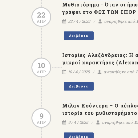
Μυθιστόρημα - Όταν οι ήρω
γράφει στο ΦΩΣ ΤΩΝ ΣΠΟΡ
22
ΑΠΡ
22 / 4 / 2025
αναρτήθηκε από:
Διαβάστε
Ιστορίες Αλεξάνδρειας: Η σ
μικροί χαρακτήρες (Alexand
10
ΑΠΡ
10 / 4 / 2025
αναρτήθηκε από:
D
Διαβάστε
Μίλαν Κούντερα – Ο πέπλος
ιστορία του μυθιστορήματο
9
ΑΠΡ
9 / 4 / 2025
αναρτήθηκε από:
D
Διαβάστε