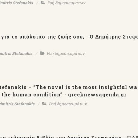
mitris Stefanakis
Ροή δημοσιευμάτων
 για το υπόλοιπο της ζωής σου; - Ο Δημήτρης Στε
mitris Stefanakis
Ροή δημοσιευμάτων
tefanakis – “The novel is the most insightful wa
d the human condition” - greeknewsagenda.gr
imitris Stefanakis
Ροή δημοσιευμάτων
το τελευταίο βιβλίο του Δημήτρη Στεφανάκη - Π