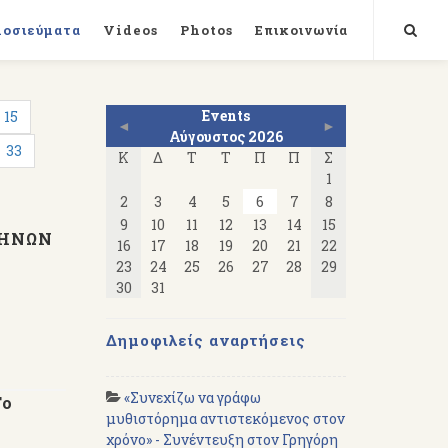
μοσιεύματα
Videos
Photos
Επικοινωνία
Events
15
◄
►
Αύγουστος 2026
33
Κ
Δ
Τ
Τ
Π
Π
Σ
1
2
3
4
5
6
7
8
9
10
11
12
13
14
15
ΑΘΗΝΩΝ
16
17
18
19
20
21
22
23
24
25
26
27
28
29
30
31
Δημοφιλείς αναρτήσεις
«Συνεχίζω να γράφω
Το
μυθιστόρημα αντιστεκόμενος στον
χρόνο» - Συνέντευξη στον Γρηγόρη