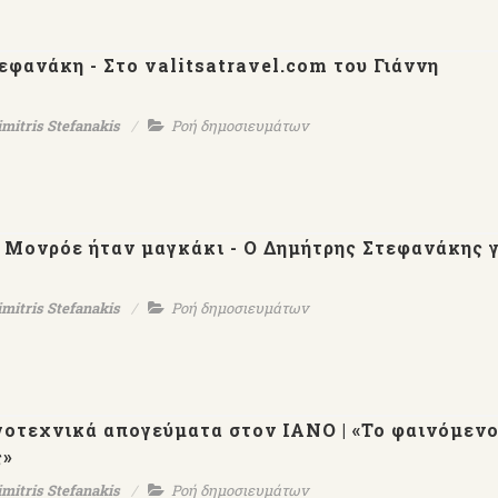
φανάκη - Στο valitsatravel.com του Γιάννη
imitris Stefanakis
Ροή δημοσιευμάτων
 Μονρόε ήταν μαγκάκι - Ο Δημήτρης Στεφανάκης 
imitris Stefanakis
Ροή δημοσιευμάτων
ογοτεχνικά απογεύματα στον ΙΑΝΟ | «Το φαινόμεν
ς»
imitris Stefanakis
Ροή δημοσιευμάτων