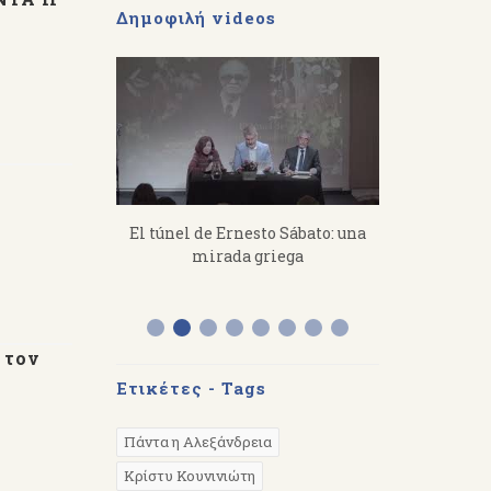
Δημοφιλή videos
imitris
El túnel de Ernesto Sábato: una
«Από τον Ό
s a toil, you
mirada griega
Διάλεξη το
 hard.
στην Αργε
 τον
Ετικέτες - Tags
Πάντα η Αλεξάνδρεια
Κρίστυ Κουνινιώτη