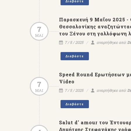
Διαβάστε
Παρασκευή 9 Μαΐου 2025 -
Θεσσαλονίκης αναζητώντας 
7
του Ξένου στη γαλλόφωνη λ
ΜΑΙ
7 / 5 / 2025
αναρτήθηκε από:
Di
Διαβάστε
Speed Round Ερωτήσεων με 
Video
7
ΜΑΙ
7 / 5 / 2025
αναρτήθηκε από:
Di
Διαβάστε
Salut d' amour του Έντουαρ
Δημήτρης Στεφανάκης γρά