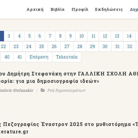
Αρχική
Βιβλία
Προφίλ
Εκδηλώσεις
Δη
3
4
5
6
7
8
9
10
11
12
13
14
22
23
24
25
26
27
28
29
30
31
32
40
41
Επόμενη
Τελευταία
η του Δημήτρη Στεφανάκη στην ΓΑΛΛΙΚΗ ΣΧΟΛΗ 
ορία: για μια δημοσιογραφία ιδεών»
mitris Stefanakis
Ροή δημοσιευμάτων
 Πεζογραφίας Έναστρον 2025 στο μυθιστόρημα «
terature.gr