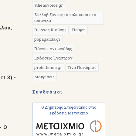
athensvoice.gr
Συλλαβίζοντας το καλοκαίρι στα
ισπανικά
λλου,
Γιώργος Κιούσης
Ποίηση
popaganda.gr
Γιάννης Αντωνιάδης
Εκδόσεις Έναστρον
protothema.gr
Τίνα Πανώριου
t 3) -
Διακρίσεις
Σύνδεσμοι
Ο Δημήτρης Στεφανάκης στις
εκδόσεις Μεταίχμιο
- Ο