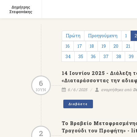
Πρώτη
Προηγούμενη
1
2
16
17
18
19
20
21
34
35
36
37
38
39
14 Ιουνίου 2025 - Διάλεξ
«Διαταράσσοντας την αδιαφ
6
ΙΟΥΝ
6 / 6 / 2025
αναρτήθηκε από:
Di
Διαβάστε
Το Βραβείο Μεταφρασμένης
Τραγούδι του Προφήτη» - li
2