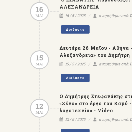
ΑΛΕΞΑΝΔΡΕΙΑ
16
ΜΑΙ
16 / 5 / 2025
αναρτήθηκε από:
D
Διαβάστε
Δευτέρα 26 Μαΐου - Αθήνα 
Αλεξάνδρεια» του Δημήτρη
15
Εκδόσεις ΨΥΧΟΓΙΟΣ - 
ΜΑΙ
15 / 5 / 2025
αναρτήθηκε από:
D
Δ.Στεφανάκης αναγορεύε
Ιππότης Γραμμάτων & Τε
Διαβάστε
του Γαλλικού Κράτου
Ο Δημήτρης Στεφανάκης στ
«Ξένο» στο έργο του Καμύ 
12
λογοτεχνία» - Video
ΜΑΙ
12 / 5 / 2025
αναρτήθηκε από:
D