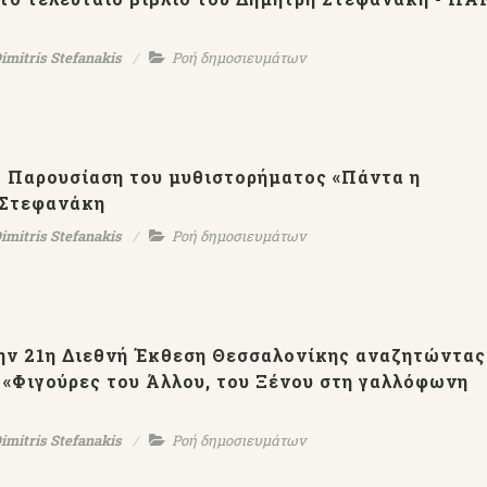
imitris Stefanakis
Ροή δημοσιευμάτων
- Παρουσίαση του μυθιστορήματος «Πάντα η
 Στεφανάκη
Ο
Εκδ.ΨΥΧΟΓΙΟΣ-Μέρες
【AllenTalk】D
imitris Stefanakis
Ροή δημοσιευμάτων
ται
Αλεξάνδρειας-Δημήτρης
Stefanakis：Genius i
χνών
Στεφανάκης
have to work
ς
ην 21η Διεθνή Έκθεση Θεσσαλονίκης αναζητώντας
- «Φιγούρες του Άλλου, του Ξένου στη γαλλόφωνη
imitris Stefanakis
Ροή δημοσιευμάτων