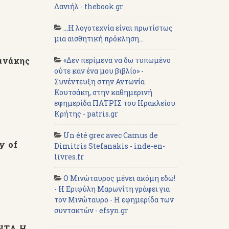
Δανιήλ - thebook.gr
...Η λογοτεχνία είναι πρωτίστως
μια αισθητική πρόκληση...
φανάκης
«Δεν περίμενα να δω τυπωμένο
ούτε καν ένα μου βιβλίο» -
Συνέντευξη στην Αντωνία
Κουτσάκη, στην καθημερινή
εφημερίδα ΠΑΤΡΙΣ του Ηρακλείου
Κρήτης - patris.gr
Un été grec avec Camus de
y of
Dimitris Stefanakis - inde-en-
livres.fr
Ο Μινώταυρος μένει ακόμη εδώ!
- Η Εριφύλη Μαρωνίτη γράφει για
τον Μινώταυρο - Η εφημερίδα των
συντακτών - efsyn.gr
ΑΝΤΑ Η