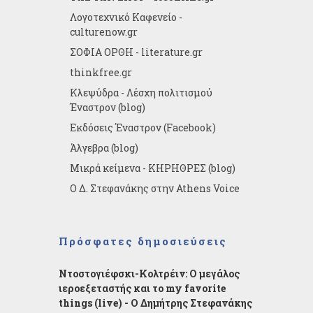
Λογοτεχνικό Καφενείο -
culturenow.gr
ΣΟΦΙΑ ΟΡΘΗ - literature.gr
thinkfree.gr
Κλεψύδρα - Λέσχη πολιτισμού
Έναστρον (blog)
Εκδόσεις Έναστρον (Facebook)
Άλγεβρα (blog)
Μικρά κείμενα - ΚΗΡΗΘΡΕΣ (blog)
Ο Δ. Στεφανάκης στην Athens Voice
Πρόσφατες δημοσιεύσεις
Ντοστογιέφσκι-Κολτρέιν: Ο μεγάλος
ιεροεξεταστής και το my favorite
things (live) - Ο Δημήτρης Στεφανάκης