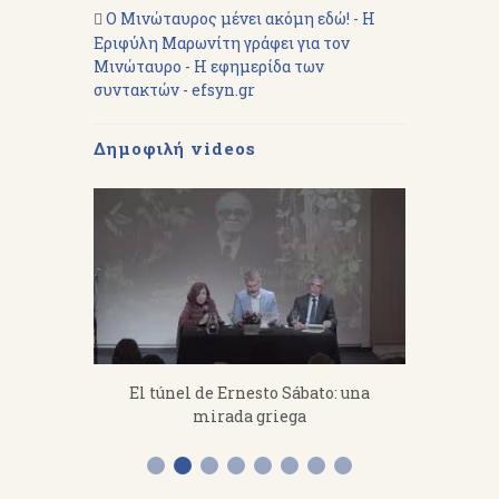
Ο Μινώταυρος μένει ακόμη εδώ! - Η
Εριφύλη Μαρωνίτη γράφει για τον
Μινώταυρο - Η εφημερίδα των
συντακτών - efsyn.gr
Δημοφιλή videos
fanakis：
El túnel de Ernesto Sábato: una
«Από 
 work hard.
mirada griega
Διάλεξη 
Α