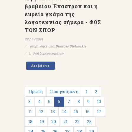
βραβείου Έναστρον και η
ευρεία γκάμα της
λογοτεχνίας σήμερα - ΦΩΣ
ΤΩΝ ΣΠΟΡ
29 / 5 / 2024
αναρτήθηκε από:
Dimitris Stefanakis
Ροή δημοσιευμάτων
Διαβάστε
Πρώτη
Προηγούμενη
1
2
3
4
5
6
7
8
9
10
11
12
13
14
15
16
17
18
19
20
21
22
23
24
25
26
27
28
29