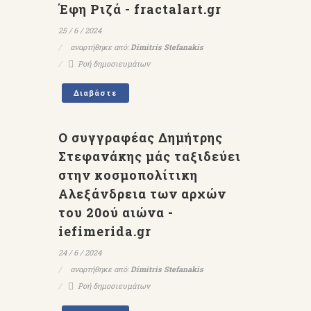
Έφη Ριζά - fractalart.gr
25 / 6 / 2024
αναρτήθηκε από:
Dimitris Stefanakis
Ροή δημοσιευμάτων
Διαβάστε
Ο συγγραφέας Δημήτρης
Στεφανάκης μάς ταξιδεύει
στην κοσμοπολίτικη
Αλεξάνδρεια των αρχών
του 20ού αιώνα -
iefimerida.gr
24 / 6 / 2024
αναρτήθηκε από:
Dimitris Stefanakis
Ροή δημοσιευμάτων