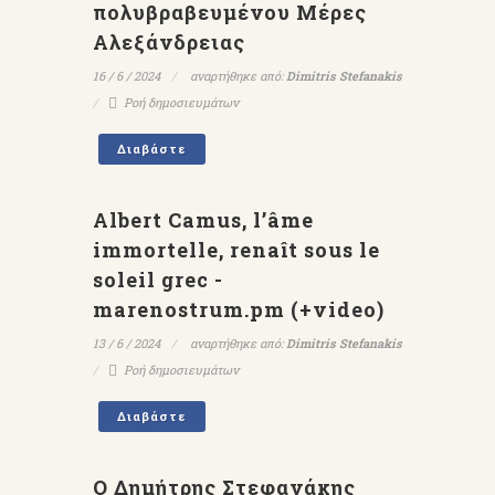
πολυβραβευμένου Μέρες
Αλεξάνδρειας
16 / 6 / 2024
αναρτήθηκε από:
Dimitris Stefanakis
Ροή δημοσιευμάτων
Διαβάστε
Albert Camus, l’âme
immortelle, renaît sous le
soleil grec -
marenostrum.pm (+video)
13 / 6 / 2024
αναρτήθηκε από:
Dimitris Stefanakis
Ροή δημοσιευμάτων
Διαβάστε
Ο Δημήτρης Στεφανάκης