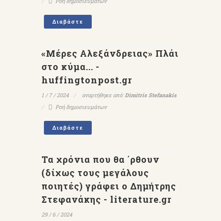
Ροή δημοσιευμάτων
Διαβάστε
«Μέρες Αλεξάνδρειας» Πλάι
στο κύμα... -
huffingtonpost.gr
1 / 7 / 2024
αναρτήθηκε από:
Dimitris Stefanakis
Ροή δημοσιευμάτων
Διαβάστε
Τα χρόνια που θα ΄ρθουν
(δίχως τους μεγάλους
ποιητές) γράφει ο Δημήτρης
Στεφανάκης - literature.gr
29 / 6 / 2024