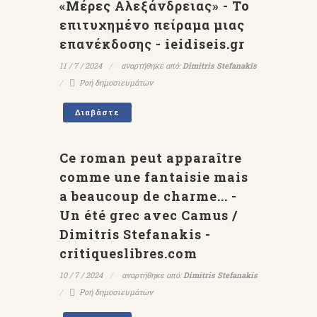
«Μέρες Αλεξάνδρειας» - Το
επιτυχημένο πείραμα μιας
επανέκδοσης - ieidiseis.gr
11 / 7 / 2024
αναρτήθηκε από:
Dimitris Stefanakis
Ροή δημοσιευμάτων
Διαβάστε
Ce roman peut apparaître
comme une fantaisie mais
a beaucoup de charme... -
Un été grec avec Camus /
Dimitris Stefanakis -
critiqueslibres.com
10 / 7 / 2024
αναρτήθηκε από:
Dimitris Stefanakis
Ροή δημοσιευμάτων