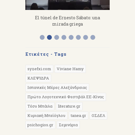
fanakis：
El túnel de Ernesto Sábato: una
«Από 
 work hard.
mirada griega
Διάλεξη 
Α
Ετικέτες - Tags
syzefxi.com
Viviane Hamy
ΚΛΕΨΥΔΡΑ
Ισπανικές Μέρες Αλεξάνδρειας
Πρώτο Λογοτεχνικό Φεστιβάλ ΕΕ-Κίνας
Τέσυ Μπάιλα
literature.gr
Κυριακή Μπεϊόγλου
tanea.gr
ΟΣΔΕΛ
psichogios.gr
Σεμινάρια