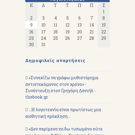
Κ
Δ
Τ
Τ
Π
Π
Σ
1
2
3
4
5
6
7
8
9
10
11
12
13
14
15
16
17
18
19
20
21
22
23
24
25
26
27
28
29
30
31
Δημοφιλείς αναρτήσεις
«Συνεχίζω να γράφω μυθιστόρημα
αντιστεκόμενος στον χρόνο» -
Συνέντευξη στον Γρηγόρη Δανιήλ -
thebook.gr
...Η λογοτεχνία είναι πρωτίστως μια
αισθητική πρόκληση...
«Δεν περίμενα να δω τυπωμένο ούτε