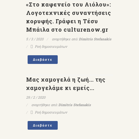
«Στο καφενείο του Αιόλου»:
Λογοτεχνικές συναντήσεις
κορυφής. Γράφει η Τέσυ
Μπάιλα στο culturenow.gr
5 / 3 / 2020
αναρτήθηκε από:
Dimitris Stefanakis
Ροή δημοσιευμάτων
Διαβάστε
Μας χαμογελά η ζωή... της
χαμογελάμε κι εμείς...
29 / 2 / 2020
αναρτήθηκε από:
Dimitris Stefanakis
Ροή δημοσιευμάτων
Διαβάστε