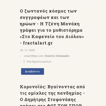
Ο ζωντανός κόσμος των
συγγραφέων και των
ηρώων - Η Τζένη Μανάκη
γράφει για το μυθιστόρημα
«Στο Καφενείο του Αιόλου»
- fractalart.gr
25 / 3 / 2020
αναρτήθηκε από:
Dimitris Stefanakis
Ροή δημοσιευμάτων
Διαβάστε
Κορονοϊός: Βγαίνοντας από
τις ομίχλες της πανδημίας -
Ο Δημήτρης Στεφανάκης
γράφει στο ΦΩΣ ΤΩΝ ΣΠΟΡ