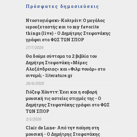
Πρόσφατες δημοσιεύσεις
Ντοστογιέφσκι-Κολτρέιν: Ο μεγάλος
ιεροεξεταστής και το my favorite
things (live) - Ο Δημήτρης Στεφανάκης
γράφει στο ΦΩΣ ΤΩΝ ΣΠΟΡ
17/7/2026
Θα δούμε σύντομα τα 2 βιβλία του
Δημήτρη Στεφανάκη «Μέρες
Αλεξάνδρειας» και «Φιλμ νουάρ» στο
σινεμά; - literature.gr
26/6/2026
Γιόζεφ Χάυντν: Έχει και η σοβαρή
μουσική τις αστείες στιγμές της - Ο
Δημήτρης Στεφανάκης γράφει στο ΦΩΣ
ΤΩΝ ΣΠΟΡ
2/1/2026
Clair de Lune- Από την ποίηση στη
μουσική - Ο Δημήτρης Στεφανάκης