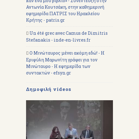
καν ένα μου βιβλίο» - Συνέντευξη στην
Αντωνία Κουτσάκη, στην καθημερινή
εφημερίδα ΠΑΤΡΙΣ του Ηρακλείου
Κρήτης - patris.gr
Un été grec avec Camus de Dimitris
Stefanakis - inde-en-livres.fr
Ο Μινώταυρος μένει ακόμη εδώ! - Η
Εριφύλη Μαρωνίτη γράφει για τον
Μινώταυρο - Η εφημερίδα των
συντακτών - efsyn.gr
Δημοφιλή videos