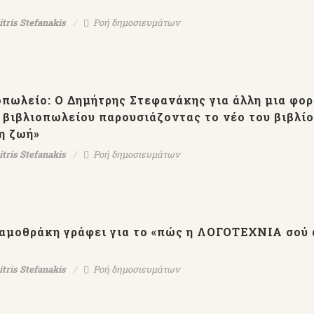
tris Stefanakis
Ροή δημοσιευμάτων
πωλείο: Ο Δημήτρης Στεφανάκης για άλλη μια φο
 βιβλιοπωλείου παρουσιάζοντας το νέο του βιβλί
τη ζωή»
tris Stefanakis
Ροή δημοσιευμάτων
μοθράκη γράφει για το «πώς η ΛΟΓΟΤΕΧΝΙΑ σού 
tris Stefanakis
Ροή δημοσιευμάτων