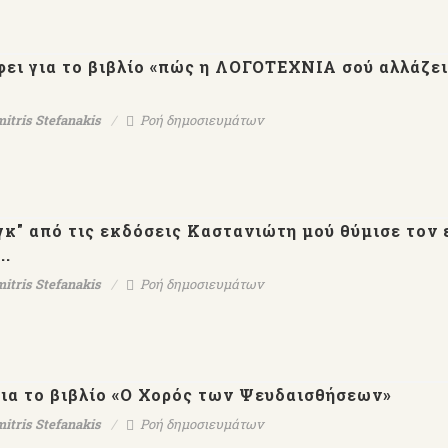
ει για το βιβλίο «πώς η ΛΟΓΟΤΕΧΝΙΑ σού αλλάζει
itris Stefanakis
Ροή δημοσιευμάτων
Ο
Εκδ.ΨΥΧΟΓΙΟΣ-Μέρες
【AllenTalk】D
κ" από τις εκδόσεις Καστανιώτη μού θύμισε τον 
ται
Αλεξάνδρειας-Δημήτρης
Stefanakis：Genius i
..
χνών
Στεφανάκης
have to work
ς
itris Stefanakis
Ροή δημοσιευμάτων
ια το βιβλίο «Ο Χορός των Ψευδαισθήσεων»
itris Stefanakis
Ροή δημοσιευμάτων