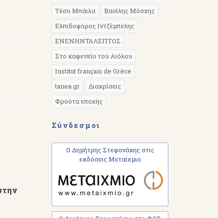
Τέσυ Μπάιλα
Βασίλης Μόσχης
Ελπιδοφόρος Ιντζέμπελης
EΝΕΝΗΝΤΑΛΕΠΤΟΣ
Στο καφενείο του Αιόλου
Institut français de Grèce
tanea.gr
Διακρίσεις
Φρούτα εποχής
Σύνδεσμοι
Ο Δημήτρης Στεφανάκης στις
εκδόσεις Μεταίχμιο
στην