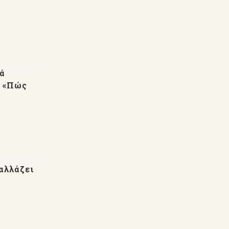
ρά
ο «Πώς
αλλάζει