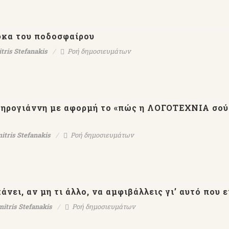
φκα του ποδοσφαίρου
tris Stefanakis
Ροή δημοσιευμάτων
Ξηρογιάννη με αφορμή το «πώς η ΛΟΓΟΤΕΧΝΙΑ σού
itris Stefanakis
Ροή δημοσιευμάτων
νει, αν μη τι άλλο, να αμφιβάλλεις γι’ αυτό που ε
mitris Stefanakis
Ροή δημοσιευμάτων