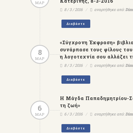
Κατερίνης, 8-3-2016
ΜΑΡ
8 / 3 / 2016
αναρτήθηκε από:
Dimi
Διαβάστε
«Σύγχρονη Έκφραση» βιβλιο
συνάρπασε τους φίλους του
8
η λογοτεχνία σου αλλάζει 
ΜΑΡ
8 / 3 / 2016
αναρτήθηκε από:
Dimi
Διαβάστε
Η Μάγδα Παπαδημητρίου-Σα
τη ζωή»
6
6 / 3 / 2016
αναρτήθηκε από:
Dimi
ΜΑΡ
Διαβάστε