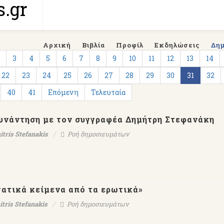
Αρχική
Βιβλία
Προφίλ
Εκδηλώσεις
Δη
3
4
5
6
7
8
9
10
11
12
13
14
22
23
24
25
26
27
28
29
30
31
32
40
41
Επόμενη
Τελευταία
συνάντηση με τον συγγραφέα Δημήτρη Στεφανάκη
itris Stefanakis
Ροή δημοσιευμάτων
τατικά κείμενα από τα ερωτικά»
itris Stefanakis
Ροή δημοσιευμάτων