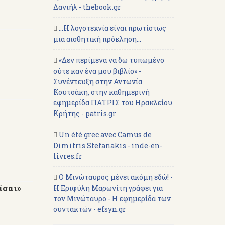
Δανιήλ - thebook.gr
...Η λογοτεχνία είναι πρωτίστως
μια αισθητική πρόκληση...
«Δεν περίμενα να δω τυπωμένο
ούτε καν ένα μου βιβλίο» -
Συνέντευξη στην Αντωνία
Κουτσάκη, στην καθημερινή
εφημερίδα ΠΑΤΡΙΣ του Ηρακλείου
Κρήτης - patris.gr
Un été grec avec Camus de
Dimitris Stefanakis - inde-en-
livres.fr
Ο Μινώταυρος μένει ακόμη εδώ! -
ίσαι»
Η Εριφύλη Μαρωνίτη γράφει για
τον Μινώταυρο - Η εφημερίδα των
συντακτών - efsyn.gr