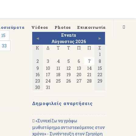
μοσιεύματα
Videos
Photos
Επικοινωνία
Events
15
◄
►
Αύγουστος 2026
33
Κ
Δ
Τ
Τ
Π
Π
Σ
1
2
3
4
5
6
7
8
9
10
11
12
13
14
15
16
17
18
19
20
21
22
23
24
25
26
27
28
29
30
31
Δημοφιλείς αναρτήσεις
«Συνεχίζω να γράφω
μυθιστόρημα αντιστεκόμενος στον
χρόνο» - Συνέντευξη στον Γρηγόρη