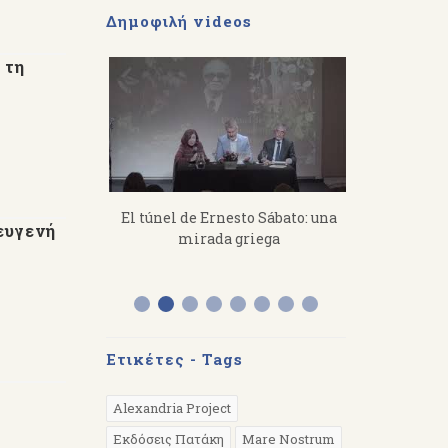
Δημοφιλή videos
 τη
imitris
El túnel de Ernesto Sábato: una
«Από τον Ό
ευγενή
s a toil, you
mirada griega
Διάλεξη το
 hard.
στην Αργε
Ετικέτες - Tags
Alexandria Project
Εκδόσεις Πατάκη
Mare Nostrum