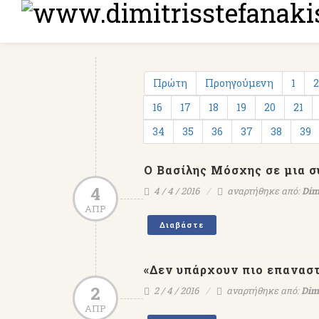
Πρώτη
Προηγούμενη
1
2
16
17
18
19
20
21
34
35
36
37
38
39
Ο Βασίλης Μόσχης σε μια 
4
4 / 4 / 2016
αναρτήθηκε από:
Dim
ΑΠΡ
Διαβάστε
«Δεν υπάρχουν πιο επανασ
2
2 / 4 / 2016
αναρτήθηκε από:
Dim
ΑΠΡ