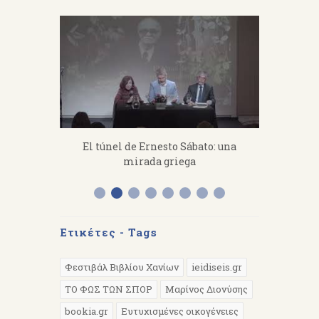
fanakis：
El túnel de Ernesto Sábato: una
«Από 
 work hard.
mirada griega
Διάλεξη 
Α
Ετικέτες - Tags
Φεστιβάλ Βιβλίου Χανίων
ieidiseis.gr
ΤΟ ΦΩΣ ΤΩΝ ΣΠΟΡ
Μαρίνος Διονύσης
bookia.gr
Ευτυχισμένες οικογένειες