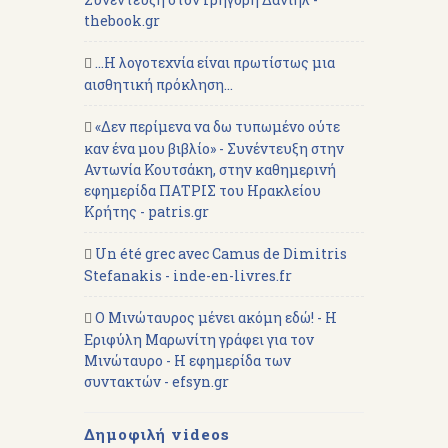
thebook.gr
...Η λογοτεχνία είναι πρωτίστως μια
αισθητική πρόκληση...
«Δεν περίμενα να δω τυπωμένο ούτε
καν ένα μου βιβλίο» - Συνέντευξη στην
Αντωνία Κουτσάκη, στην καθημερινή
εφημερίδα ΠΑΤΡΙΣ του Ηρακλείου
Κρήτης - patris.gr
Un été grec avec Camus de Dimitris
Stefanakis - inde-en-livres.fr
Ο Μινώταυρος μένει ακόμη εδώ! - Η
Εριφύλη Μαρωνίτη γράφει για τον
Μινώταυρο - Η εφημερίδα των
συντακτών - efsyn.gr
Δημοφιλή videos