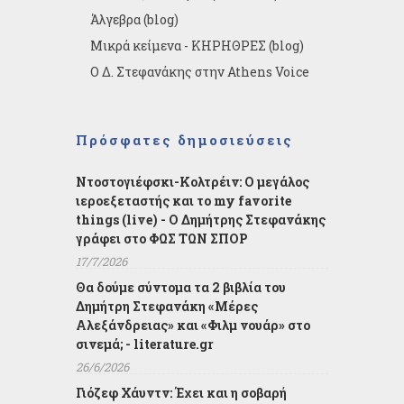
Άλγεβρα (blog)
Μικρά κείμενα - ΚΗΡΗΘΡΕΣ (blog)
Ο Δ. Στεφανάκης στην Athens Voice
Πρόσφατες δημοσιεύσεις
Ντοστογιέφσκι-Κολτρέιν: Ο μεγάλος
ιεροεξεταστής και το my favorite
things (live) - Ο Δημήτρης Στεφανάκης
γράφει στο ΦΩΣ ΤΩΝ ΣΠΟΡ
17/7/2026
Θα δούμε σύντομα τα 2 βιβλία του
Δημήτρη Στεφανάκη «Μέρες
Αλεξάνδρειας» και «Φιλμ νουάρ» στο
σινεμά; - literature.gr
26/6/2026
Γιόζεφ Χάυντν: Έχει και η σοβαρή