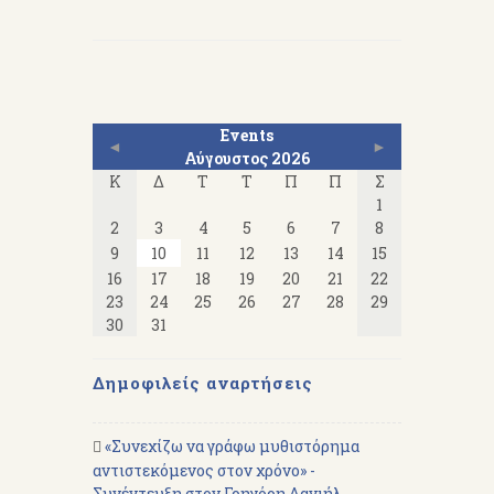
Events
◄
►
Αύγουστος 2026
Κ
Δ
Τ
Τ
Π
Π
Σ
1
2
3
4
5
6
7
8
9
10
11
12
13
14
15
16
17
18
19
20
21
22
23
24
25
26
27
28
29
30
31
Δημοφιλείς αναρτήσεις
«Συνεχίζω να γράφω μυθιστόρημα
αντιστεκόμενος στον χρόνο» -
Συνέντευξη στον Γρηγόρη Δανιήλ -