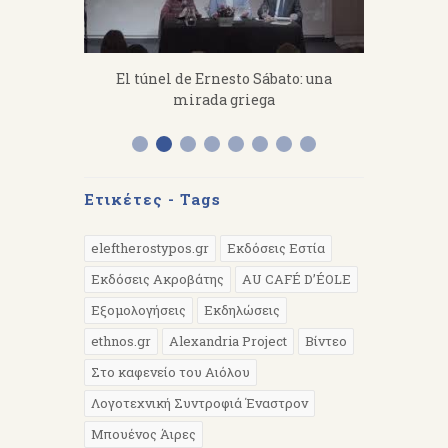
fanakis：
El túnel de Ernesto Sábato: una
«Από 
 work hard.
mirada griega
Διάλεξη 
Α
Ετικέτες - Tags
eleftherostypos.gr
Εκδόσεις Εστία
Εκδόσεις Ακροβάτης
AU CAFÉ D’ÉOLE
Εξομολογήσεις
Εκδηλώσεις
ethnos.gr
Alexandria Project
Βίντεο
Στο καφενείο του Αιόλου
Λογοτεχνική Συντροφιά Έναστρον
Μπουένος Άιρες