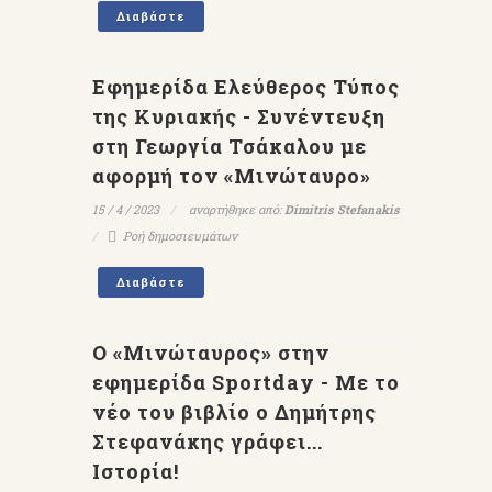
Διαβάστε
Εφημερίδα Eλεύθερος Τύπος
της Κυριακής - Συνέντευξη
στη Γεωργία Τσάκαλου με
αφορμή τον «Μινώταυρο»
15 / 4 / 2023
αναρτήθηκε από:
Dimitris Stefanakis
Ροή δημοσιευμάτων
Διαβάστε
Ο «Μινώταυρος» στην
εφημερίδα Sportday - Με το
νέο του βιβλίο ο Δημήτρης
Στεφανάκης γράφει...
Ιστορία!