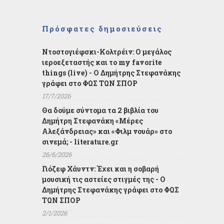
Πρόσφατες δημοσιεύσεις
Ντοστογιέφσκι-Κολτρέιν: Ο μεγάλος
ιεροεξεταστής και το my favorite
things (live) - Ο Δημήτρης Στεφανάκης
γράφει στο ΦΩΣ ΤΩΝ ΣΠΟΡ
17/7/2026
Θα δούμε σύντομα τα 2 βιβλία του
Δημήτρη Στεφανάκη «Μέρες
Αλεξάνδρειας» και «Φιλμ νουάρ» στο
σινεμά; - literature.gr
26/6/2026
Γιόζεφ Χάυντν: Έχει και η σοβαρή
μουσική τις αστείες στιγμές της - Ο
Δημήτρης Στεφανάκης γράφει στο ΦΩΣ
ΤΩΝ ΣΠΟΡ
2/1/2026