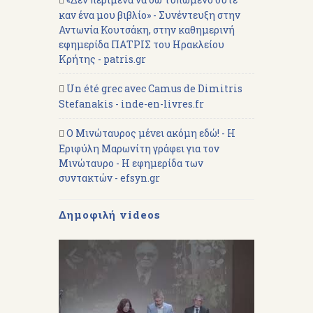
καν ένα μου βιβλίο» - Συνέντευξη στην
Αντωνία Κουτσάκη, στην καθημερινή
εφημερίδα ΠΑΤΡΙΣ του Ηρακλείου
Κρήτης - patris.gr
Un été grec avec Camus de Dimitris
Stefanakis - inde-en-livres.fr
Ο Μινώταυρος μένει ακόμη εδώ! - Η
Εριφύλη Μαρωνίτη γράφει για τον
Μινώταυρο - Η εφημερίδα των
συντακτών - efsyn.gr
Δημοφιλή videos