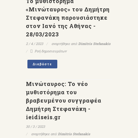
Το μυθιστόρημα
«Μινώταυρος» του Δημήτρη
Στεφανάκη παρουσιάστηκε
στον Ιανό της Αθήνας -
28/03/2023
2 / 4 / 2023
αναρτήθηκε από:
Dimitris Stefanakis
Ροή δημοσιευμάτων
Διαβάστε
Μινώταυρος: Το νέο
μυθιστόρημα του
βραβευμένου συγγραφέα
Δημήτρη Στεφανάκη -
ieidiseis.gr
30 / 3 / 2023
αναρτήθηκε από:
Dimitris Stefanakis