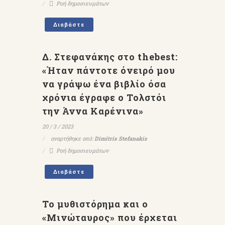
Ροή δημοσιευμάτων
Διαβάστε
Δ. Στεφανάκης στο thebest:
«Ήταν πάντοτε όνειρό μου
να γράψω ένα βιβλίο όσα
χρόνια έγραφε ο Τολστόι
την Άννα Καρένινα»
20 / 3 / 2023
αναρτήθηκε από:
Dimitris Stefanakis
Ροή δημοσιευμάτων
Διαβάστε
Το μυθιστόρημα και ο
«Μινώταυρος» που έρχεται