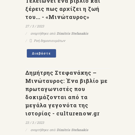
Τελειώνει ένα βιβλίο και
ξέρεις πως αρχίζει η ζωή
του... - «Μινώταυρος»
27 / 3 / 2023
αναρτήθηκε από:
Dimitris Stefanakis
Ροή δημοσιευμάτων
Διαβάστε
Δημήτρης Στεφανάκης –
Μινώταυρος: Ένα βιβλίο με
πρωταγωνιστές που
δοκιμάζονται από τα
μεγάλα γεγονότα της
ιστορίας - culturenow.gr
23 / 3 / 2023
αναρτήθηκε από:
Dimitris Stefanakis