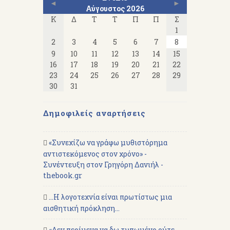
◄
►
Αύγουστος 2026
Κ
Δ
Τ
Τ
Π
Π
Σ
1
2
3
4
5
6
7
8
9
10
11
12
13
14
15
16
17
18
19
20
21
22
23
24
25
26
27
28
29
30
31
Δημοφιλείς αναρτήσεις
«Συνεχίζω να γράφω μυθιστόρημα
αντιστεκόμενος στον χρόνο» -
Συνέντευξη στον Γρηγόρη Δανιήλ -
thebook.gr
...Η λογοτεχνία είναι πρωτίστως μια
αισθητική πρόκληση...
«Δεν περίμενα να δω τυπωμένο ούτε