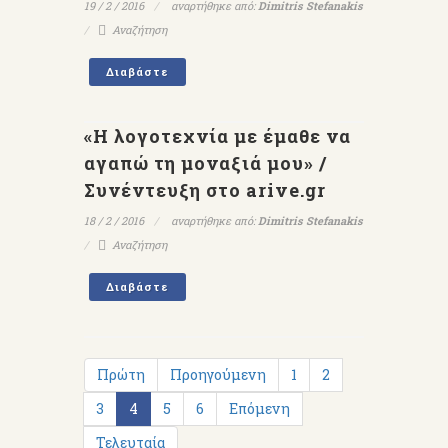
19 / 2 / 2016
αναρτήθηκε από:
Dimitris Stefanakis
Αναζήτηση
Διαβάστε
«Η λογοτεχνία με έμαθε να
αγαπώ τη μοναξιά μου» /
Συνέντευξη στο arive.gr
18 / 2 / 2016
αναρτήθηκε από:
Dimitris Stefanakis
Αναζήτηση
Διαβάστε
Πρώτη
Προηγούμενη
1
2
3
4
5
6
Επόμενη
Τελευταία