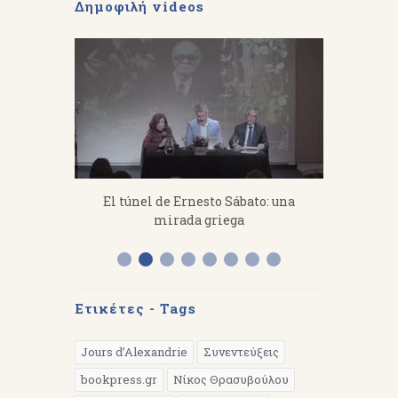
Δημοφιλή videos
fanakis：
El túnel de Ernesto Sábato: una
«Από 
 work hard.
mirada griega
Διάλεξη 
Α
Ετικέτες - Tags
Jours d’Alexandrie
Συνεντεύξεις
bookpress.gr
Νίκος Θρασυβούλου