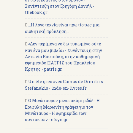
Συνέντευξη στον Γρηγόρη Δανιήλ -
thebook.gr
...Η λογοτεχνία είναι πρωτίστως μια
αισθητική πρόκληση...
«Δεν περίμενα να δω τυπωμένο ούτε
καν ένα μου βιβλίο» - Συνέντευξη στην
Αντωνία Κουτσάκη, στην καθημερινή
εφημερίδα ΠΑΤΡΙΣ του Ηρακλείου
Κρήτης - patris.gr
Un été grec avec Camus de Dimitris
Stefanakis - inde-en-livres.fr
Ο Μινώταυρος μένει ακόμη εδώ! - Η
Εριφύλη Μαρωνίτη γράφει για τον
Μινώταυρο - Η εφημερίδα των
συντακτών - efsyn.gr