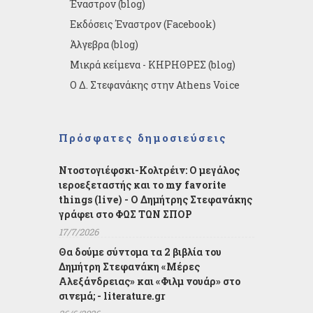
Έναστρον (blog)
Εκδόσεις Έναστρον (Facebook)
Άλγεβρα (blog)
Μικρά κείμενα - ΚΗΡΗΘΡΕΣ (blog)
Ο Δ. Στεφανάκης στην Athens Voice
Πρόσφατες δημοσιεύσεις
Ντοστογιέφσκι-Κολτρέιν: Ο μεγάλος
ιεροεξεταστής και το my favorite
things (live) - Ο Δημήτρης Στεφανάκης
γράφει στο ΦΩΣ ΤΩΝ ΣΠΟΡ
17/7/2026
Θα δούμε σύντομα τα 2 βιβλία του
Δημήτρη Στεφανάκη «Μέρες
Αλεξάνδρειας» και «Φιλμ νουάρ» στο
σινεμά; - literature.gr