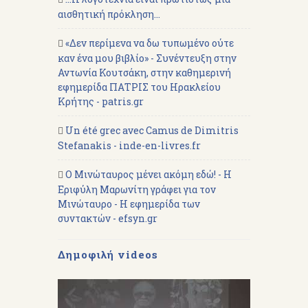
αισθητική πρόκληση...
«Δεν περίμενα να δω τυπωμένο ούτε
καν ένα μου βιβλίο» - Συνέντευξη στην
Αντωνία Κουτσάκη, στην καθημερινή
εφημερίδα ΠΑΤΡΙΣ του Ηρακλείου
Κρήτης - patris.gr
Un été grec avec Camus de Dimitris
Stefanakis - inde-en-livres.fr
Ο Μινώταυρος μένει ακόμη εδώ! - Η
Εριφύλη Μαρωνίτη γράφει για τον
Μινώταυρο - Η εφημερίδα των
συντακτών - efsyn.gr
Δημοφιλή videos