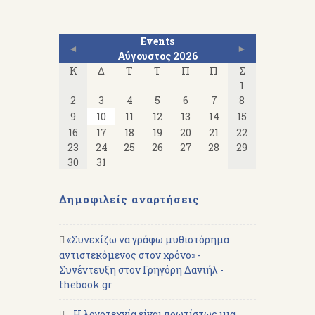
Events
◄
►
Αύγουστος 2026
Κ
Δ
Τ
Τ
Π
Π
Σ
1
2
3
4
5
6
7
8
9
10
11
12
13
14
15
16
17
18
19
20
21
22
23
24
25
26
27
28
29
30
31
Δημοφιλείς αναρτήσεις
«Συνεχίζω να γράφω μυθιστόρημα
αντιστεκόμενος στον χρόνο» -
Συνέντευξη στον Γρηγόρη Δανιήλ -
thebook.gr
...Η λογοτεχνία είναι πρωτίστως μια