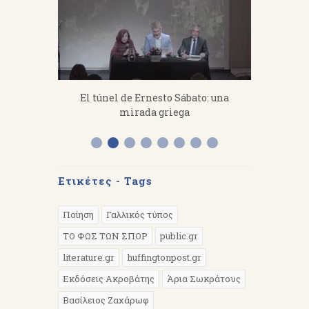
fanakis：
El túnel de Ernesto Sábato: una
«Από 
 work hard.
mirada griega
Διάλεξη 
Α
Ετικέτες - Tags
Ποίηση
Γαλλικός τύπος
ΤΟ ΦΩΣ ΤΩΝ ΣΠΟΡ
public.gr
literature.gr
huffingtonpost.gr
Εκδόσεις Ακροβάτης
Άρια Σωκράτους
Βασίλειος Ζαχάρωφ