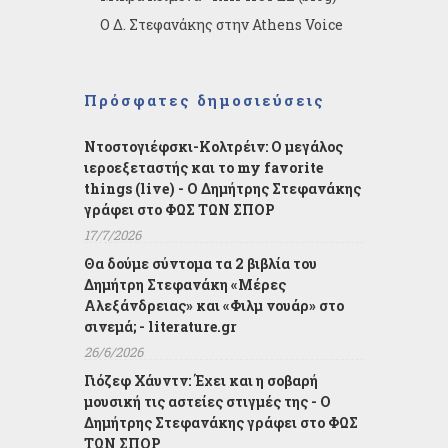
Ο Δ. Στεφανάκης στην Athens Voice
Πρόσφατες δημοσιεύσεις
Ντοστογιέφσκι-Κολτρέιν: Ο μεγάλος
ιεροεξεταστής και το my favorite
things (live) - Ο Δημήτρης Στεφανάκης
γράφει στο ΦΩΣ ΤΩΝ ΣΠΟΡ
17/7/2026
Θα δούμε σύντομα τα 2 βιβλία του
Δημήτρη Στεφανάκη «Μέρες
Αλεξάνδρειας» και «Φιλμ νουάρ» στο
σινεμά; - literature.gr
26/6/2026
Γιόζεφ Χάυντν: Έχει και η σοβαρή
μουσική τις αστείες στιγμές της - Ο
Δημήτρης Στεφανάκης γράφει στο ΦΩΣ
ΤΩΝ ΣΠΟΡ