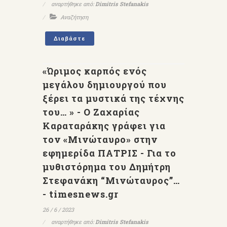
αναρτήθηκε από:
Dimitris Stefanakis
Αναζήτηση
Διαβάστε
«Ώριμος καρπός ενός
μεγάλου δημιουργού που
ξέρει τα μυστικά της τέχνης
του… » - Ο Ζαχαρίας
Καραταράκης γράφει για
τον «Μινώταυρο» στην
εφημερίδα ΠΑΤΡΙΣ - Για το
μυθιστόρημα του Δημήτρη
Στεφανάκη “Μινώταυρος”…
- timesnews.gr
26 / 6 / 2023
αναρτήθηκε από:
Dimitris Stefanakis