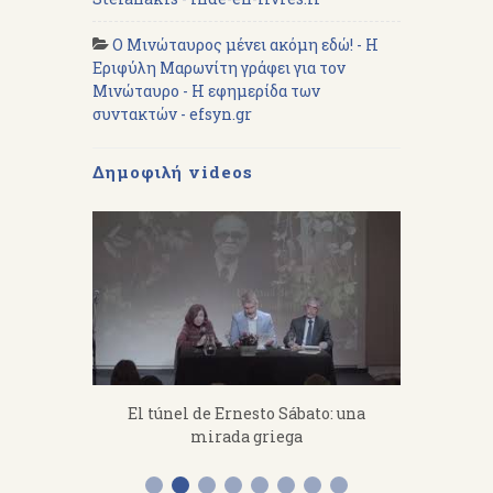
Ο Μινώταυρος μένει ακόμη εδώ! - Η
Εριφύλη Μαρωνίτη γράφει για τον
Μινώταυρο - Η εφημερίδα των
συντακτών - efsyn.gr
Δημοφιλή videos
fanakis：
El túnel de Ernesto Sábato: una
«Από 
 work hard.
mirada griega
Διάλεξη 
Α