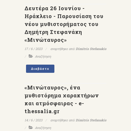
Δευτέρα 26 Ιουνίου -
Ηράκλειο - Παρουσίαση του
νέου μυθιστορήματος του
Δημήτρη Στεφανάκη
«Μινώταυρος»
17 / 6 / 2023
αναρτήθηκε από:
Dimitris Stefanakis
Αναζήτηση
Διαβάστε
«Μινώταυρος», ένα
μυθιστόρημα χαρακτήρων
και ατμόσφαιρας - e-
thessalia.gr
14 / 6 / 2023
αναρτήθηκε από:
Dimitris Stefanakis
Αναζήτηση