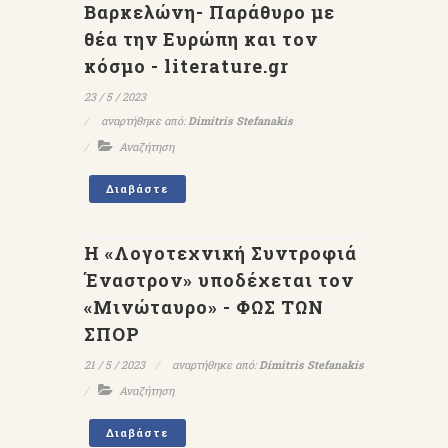
Βαρκελώνη- Παράθυρο με
θέα την Ευρώπη και τον
κόσμο - literature.gr
23 / 5 / 2023
αναρτήθηκε από:
Dimitris Stefanakis
Αναζήτηση
Διαβάστε
Η «Λογοτεχνική Συντροφιά
Έναστρον» υποδέχεται τον
«Μινώταυρο» - ΦΩΣ ΤΩΝ
ΣΠΟΡ
21 / 5 / 2023
αναρτήθηκε από:
Dimitris Stefanakis
Αναζήτηση
Διαβάστε