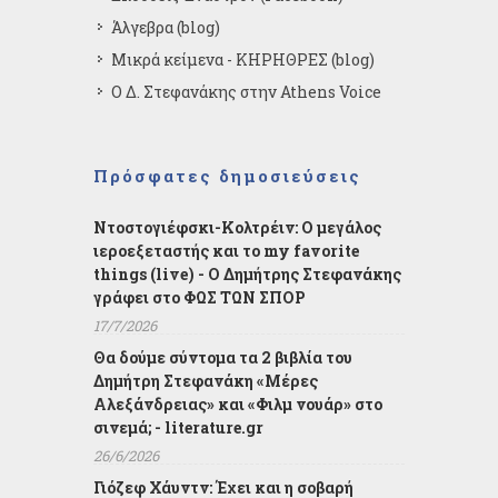
Άλγεβρα (blog)
Μικρά κείμενα - ΚΗΡΗΘΡΕΣ (blog)
Ο Δ. Στεφανάκης στην Athens Voice
Πρόσφατες δημοσιεύσεις
Ντοστογιέφσκι-Κολτρέιν: Ο μεγάλος
ιεροεξεταστής και το my favorite
things (live) - Ο Δημήτρης Στεφανάκης
γράφει στο ΦΩΣ ΤΩΝ ΣΠΟΡ
17/7/2026
Θα δούμε σύντομα τα 2 βιβλία του
Δημήτρη Στεφανάκη «Μέρες
Αλεξάνδρειας» και «Φιλμ νουάρ» στο
σινεμά; - literature.gr
26/6/2026
Γιόζεφ Χάυντν: Έχει και η σοβαρή