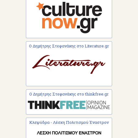
Ο Δημήτρης Στεφανάκης στο Literature.gr
Ο Δημήτρης Στεφανάκης στο thinkfree.gr
Κλεψύδρα - Λέσχη Πολιτισμού Έναστρον