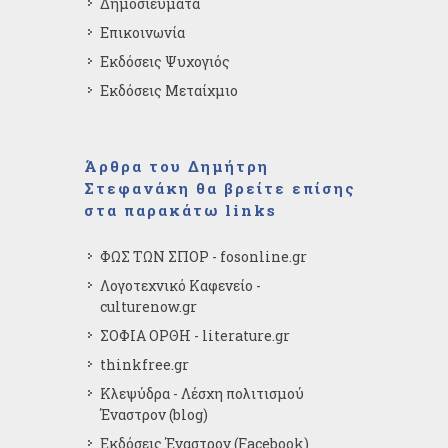
Δημοσιεύματα
Επικοινωνία
Εκδόσεις Ψυχογιός
Εκδόσεις Μεταίχμιο
Άρθρα του Δημήτρη
Στεφανάκη θα βρείτε επίσης
στα παρακάτω links
ΦΩΣ ΤΩΝ ΣΠΟΡ - fosonline.gr
Λογοτεχνικό Καφενείο -
culturenow.gr
ΣΟΦΙΑ ΟΡΘΗ - literature.gr
thinkfree.gr
Κλεψύδρα - Λέσχη πολιτισμού
Έναστρον (blog)
Εκδόσεις Έναστρον (Facebook)