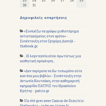
23
24
25
26
27
28
29
30
31
Δημοφιλείς αναρτήσεις
«Συνεχίζω να γράφω μυθιστόρημα
αντιστεκόμενος στον χρόνο» -
Συνέντευξη στον Γρηγόρη Δανιήλ -
thebook.gr
...Η λογοτεχνία είναι πρωτίστως μια
αισθητική πρόκληση...
«Δεν περίμενα να δω τυπωμένο ούτε
καν ένα μου βιβλίο» - Συνέντευξη στην
Αντωνία Κουτσάκη, στην καθημερινή
εφημερίδα ΠΑΤΡΙΣ του Ηρακλείου
Κρήτης - patris.gr
Un été grec avec Camus de Dimitris
Stefanakis - inde-en-livres.fr