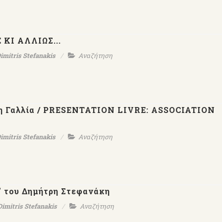
ΚΙ ΑΛΛΙΩΣ...
imitris Stefanakis
Αναζήτηση
τη Γαλλία / PRESENTATION LIVRE: ASSOCIATION
Ο
Εκδ.ΨΥΧΟΓΙΟΣ-Μέρες
【AllenTalk】D
ται
Αλεξάνδρειας-Δημήτρης
Stefanakis：Genius i
imitris Stefanakis
Αναζήτηση
χνών
Στεφανάκης
have to work
ς
ρ" του Δημήτρη Στεφανάκη
Dimitris Stefanakis
Αναζήτηση