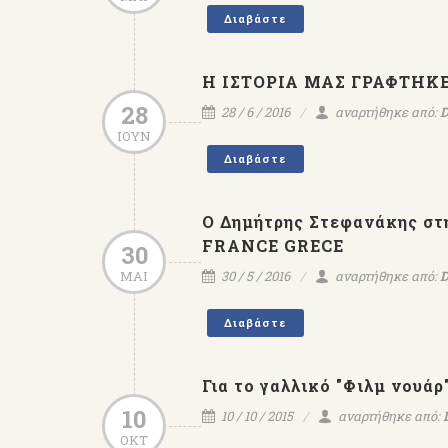
Διαβάστε
Η ΙΣΤΟΡΙΑ ΜΑΣ ΓΡΑΦΤΗΚΕ 
28
28 / 6 / 2016
αναρτήθηκε από:
D
ΙΟΥΝ
Διαβάστε
Ο Δημήτρης Στεφανάκης σ
FRANCE GRECE
30
Εκδόσεις ΨΥΧΟΓΙΟΣ - 
Δ.Στεφανάκης αναγορεύε
ΜΑΙ
30 / 5 / 2016
αναρτήθηκε από:
D
Ιππότης Γραμμάτων & Τε
του Γαλλικού Κράτου
Διαβάστε
Για το γαλλικό "Φιλμ νουά
10
10 / 10 / 2015
αναρτήθηκε από:
ΟΚΤ