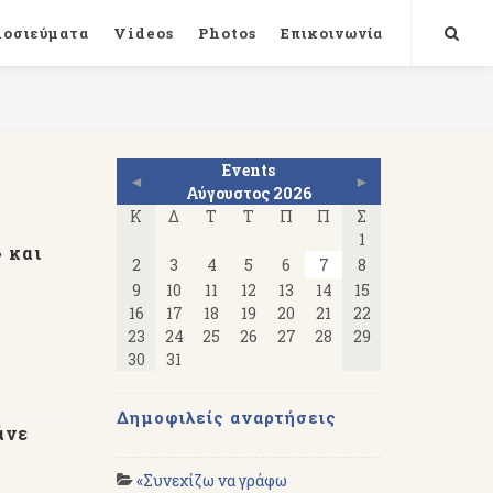
μοσιεύματα
Videos
Photos
Επικοινωνία
Events
◄
►
Αύγουστος 2026
Κ
Δ
Τ
Τ
Π
Π
Σ
1
 και
2
3
4
5
6
7
8
9
10
11
12
13
14
15
16
17
18
19
20
21
22
23
24
25
26
27
28
29
30
31
Δημοφιλείς αναρτήσεις
άνε
«Συνεχίζω να γράφω