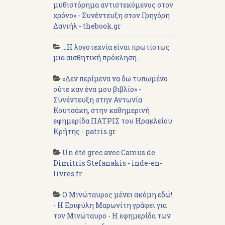
μυθιστόρημα αντιστεκόμενος στον
χρόνο» - Συνέντευξη στον Γρηγόρη
Δανιήλ - thebook.gr
...Η λογοτεχνία είναι πρωτίστως
μια αισθητική πρόκληση...
«Δεν περίμενα να δω τυπωμένο
ούτε καν ένα μου βιβλίο» -
Συνέντευξη στην Αντωνία
Κουτσάκη, στην καθημερινή
εφημερίδα ΠΑΤΡΙΣ του Ηρακλείου
Κρήτης - patris.gr
Un été grec avec Camus de
Dimitris Stefanakis - inde-en-
livres.fr
Ο Μινώταυρος μένει ακόμη εδώ!
- Η Εριφύλη Μαρωνίτη γράφει για
τον Μινώταυρο - Η εφημερίδα των