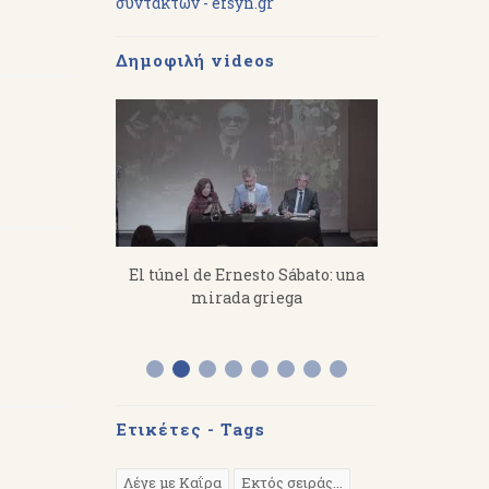
συντακτών - efsyn.gr
Δημοφιλή videos
imitris
El túnel de Ernesto Sábato: una
«Από τον Ό
s a toil, you
mirada griega
Διάλεξη το
 hard.
στην Αργε
Ετικέτες - Tags
Λέγε με Καΐρα
Εκτός σειράς...