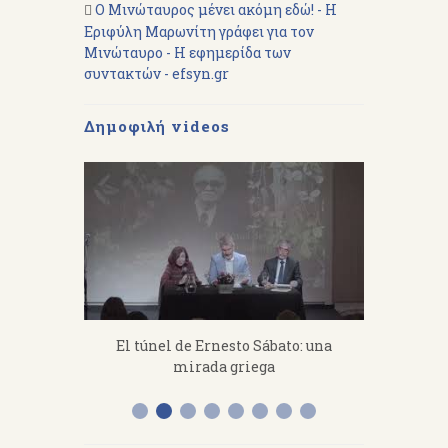
Ο Μινώταυρος μένει ακόμη εδώ! - Η
Εριφύλη Μαρωνίτη γράφει για τον
Μινώταυρο - Η εφημερίδα των
συντακτών - efsyn.gr
Δημοφιλή videos
fanakis：
El túnel de Ernesto Sábato: una
«Από 
 work hard.
mirada griega
Διάλεξη 
Α