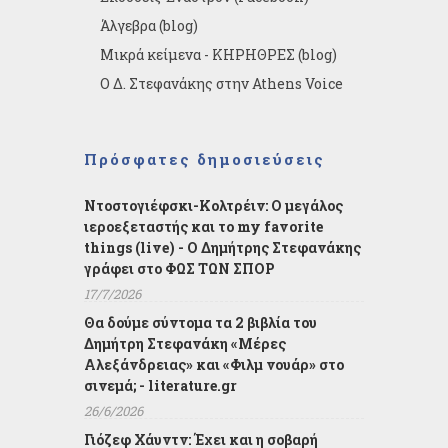
Άλγεβρα (blog)
Μικρά κείμενα - ΚΗΡΗΘΡΕΣ (blog)
Ο Δ. Στεφανάκης στην Athens Voice
Πρόσφατες δημοσιεύσεις
Ντοστογιέφσκι-Κολτρέιν: Ο μεγάλος
ιεροεξεταστής και το my favorite
things (live) - Ο Δημήτρης Στεφανάκης
γράφει στο ΦΩΣ ΤΩΝ ΣΠΟΡ
17/7/2026
Θα δούμε σύντομα τα 2 βιβλία του
Δημήτρη Στεφανάκη «Μέρες
Αλεξάνδρειας» και «Φιλμ νουάρ» στο
σινεμά; - literature.gr
26/6/2026
Γιόζεφ Χάυντν: Έχει και η σοβαρή