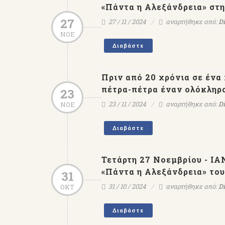
«Πάντα η Αλεξάνδρεια» στ
27
27 / 11 / 2024
αναρτήθηκε από:
Di
ΝΟΕ
Διαβάστε
Πριν από 20 χρόνια σε ένα
πέτρα-πέτρα έναν ολόκληρο
23
23 / 11 / 2024
αναρτήθηκε από:
Di
ΝΟΕ
Διαβάστε
Εκδόσεις ΨΥΧΟΓΙΟΣ - 
Δ.Στεφανάκης αναγορεύε
Ιππότης Γραμμάτων & Τε
Τετάρτη 27 Νοεμβρίου - ΙΑ
του Γαλλικού Κράτου
«Πάντα η Αλεξάνδρεια» το
31
31 / 10 / 2024
αναρτήθηκε από:
Di
ΟΚΤ
Διαβάστε