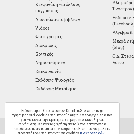
Κλεψύδρα 
Στεφανάκη για άλλους
Έναστρον (
συγγραφείς
Εκδόσεις 
Αποσπάσματα βιβλίων
(Facebook
Videos
Άλγεβρα (b
Φωτογραφίες
Μικρά κε
Διακρίσεις
(blog)
Κριτικές
Ο Δ. Στεφ
Voice
Δημοσιεύματα
Επικοινωνία
Εκδόσεις Ψυχογιός
Εκδόσεις Μεταίχμιο
Ειδοποίηση: Ο ιστότοπος DimitrisStefanakis.gr
χρησιμοποιεί cookies για την εύρυθμη λειτουργία του και
για να κάνει την εμπειρία χρήσης πιο εύκολη και
ευχάριστη. Κάνοντας χρήση αυτού του ιστότοπου
αποδέχεστε αυτόματα την χρήση cookies. Για να μάθετε
περισσότερα για την χρήση cookies
κλικάρετε εδώ
.