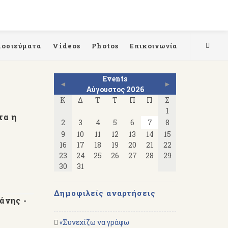
μοσιεύματα
Videos
Photos
Επικοινωνία
Events
◄
►
Αύγουστος 2026
Κ
Δ
Τ
Τ
Π
Π
Σ
1
τα η
2
3
4
5
6
7
8
9
10
11
12
13
14
15
16
17
18
19
20
21
22
23
24
25
26
27
28
29
30
31
Δημοφιλείς αναρτήσεις
άνης -
«Συνεχίζω να γράφω