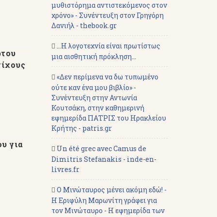
μυθιστόρημα αντιστεκόμενος στον
χρόνο» - Συνέντευξη στον Γρηγόρη
Δανιήλ - thebook.gr
...Η λογοτεχνία είναι πρωτίστως
ρτου
μια αισθητική πρόκληση...
τίχους
«Δεν περίμενα να δω τυπωμένο
ούτε καν ένα μου βιβλίο» -
Συνέντευξη στην Αντωνία
Κουτσάκη, στην καθημερινή
εφημερίδα ΠΑΤΡΙΣ του Ηρακλείου
Κρήτης - patris.gr
υ για
Un été grec avec Camus de
Dimitris Stefanakis - inde-en-
livres.fr
Ο Μινώταυρος μένει ακόμη εδώ! -
Η Εριφύλη Μαρωνίτη γράφει για
τον Μινώταυρο - Η εφημερίδα των