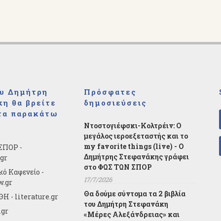
υ Δημήτρη
Πρόσφατες
η θα βρείτε
δημοσιεύσεις
τα παρακάτω
Ντοστογιέφσκι-Κολτρέιν: Ο
μεγάλος ιεροεξεταστής και το
my favorite things (live) - Ο
ΣΠΟΡ -
Δημήτρης Στεφανάκης γράφει
.gr
στο ΦΩΣ ΤΩΝ ΣΠΟΡ
κό Καφενείο -
17/7/2026
w.gr
Θα δούμε σύντομα τα 2 βιβλία
Η - literature.gr
του Δημήτρη Στεφανάκη
.gr
«Μέρες Αλεξάνδρειας» και