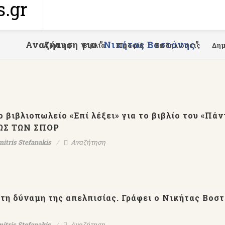
Αναζήτηση για "
Νικήτας Βοστάνης
"
Αρχική
Βιβλία
Προφίλ
Εκδηλώσεις
Δη
βιβλιοπωλείο «Επί λέξει» για το βιβλίο του «Πάν
ΦΩΣ ΤΩΝ ΣΠΟΡ
mitris Stefanakis
Αναζήτηση
τη δύναμη της απελπισίας. Γράφει ο Νικήτας Βοστ
itris Stefanakis
Αναζήτηση