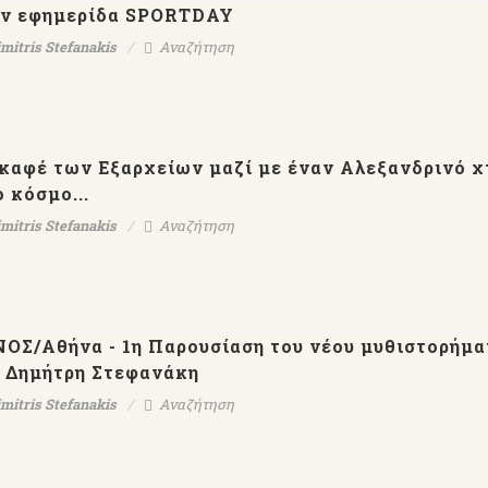
ην εφημερίδα SPORTDAY
mitris Stefanakis
Αναζήτηση
 καφέ των Εξαρχείων μαζί με έναν Αλεξανδρινό χ
 κόσμο...
mitris Stefanakis
Αναζήτηση
Ο
Εκδ.ΨΥΧΟΓΙΟΣ-Μέρες
【AllenTalk】D
ται
Αλεξάνδρειας-Δημήτρης
Stefanakis：Genius i
χνών
Στεφανάκης
have to work
ΝΟΣ/Αθήνα - 1η Παρουσίαση του νέου μυθιστορήμα
ς
υ Δημήτρη Στεφανάκη
mitris Stefanakis
Αναζήτηση