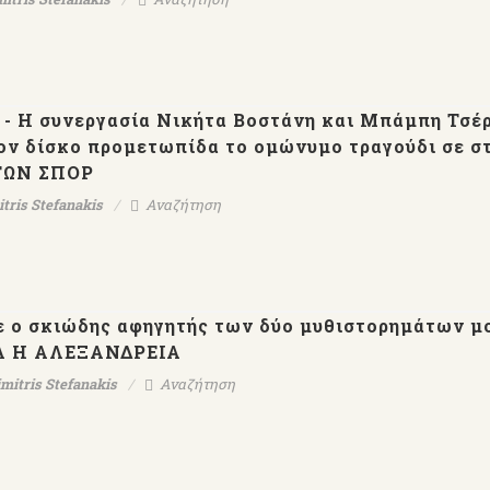
 - Η συνεργασία Νικήτα Βοστάνη και Μπάμπη Τσέ
τον δίσκο προμετωπίδα το ομώνυμο τραγούδι σε σ
 ΤΩΝ ΣΠΟΡ
tris Stefanakis
Αναζήτηση
ε ο σκιώδης αφηγητής των δύο μυθιστορημάτων μο
ΝΤΑ Η ΑΛΕΞΑΝΔΡΕΙΑ
mitris Stefanakis
Αναζήτηση