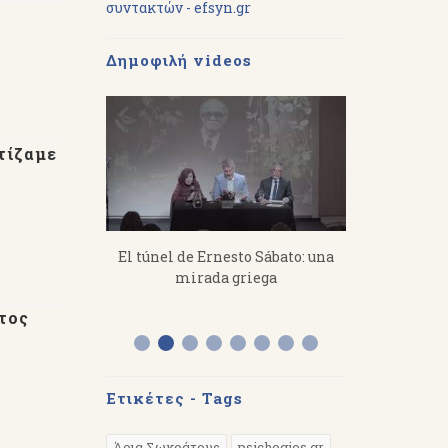
συντακτών - efsyn.gr
Δημοφιλή videos
τίζαμε
imitris
El túnel de Ernesto Sábato: una
«Από τον Ό
s a toil, you
mirada griega
Διάλεξη το
 hard.
στην Αργε
τος
Ετικέτες - Tags
Άρια Σωκράτους
psichogios.gr