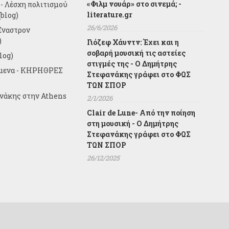
«Φιλμ νουάρ» στο σινεμά; -
- Λέσχη πολιτισμού
literature.gr
blog)
26/6/2026
Έναστρον
)
Γιόζεφ Χάυντν: Έχει και η
σοβαρή μουσική τις αστείες
log)
στιγμές της - Ο Δημήτρης
ίμενα - ΚΗΡΗΘΡΕΣ
Στεφανάκης γράφει στο ΦΩΣ
ΤΩΝ ΣΠΟΡ
ανάκης στην Athens
2/1/2026
Clair de Lune- Από την ποίηση
στη μουσική - Ο Δημήτρης
Στεφανάκης γράφει στο ΦΩΣ
ΤΩΝ ΣΠΟΡ
26/12/2025