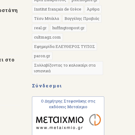
Institut français de Grèce
Άρθρα
Βοστάνη
Τέσυ Μπάιλα
Βαγγέλης Προβιάς
real.gr
huffingtonpost.gr
cultmagz.com
Εφημερίδα ΕΛΕΥΘΕΡΟΣ ΤΥΠΟΣ
paron.gr
ει στο
Συλλαβίζοντας το καλοκαίρι στα
ισπανικά
Σύνδεσμοι
Ο Δημήτρης Στεφανάκης στις
εκδόσεις Μεταίχμιο