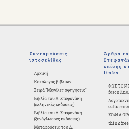
Συντομεύσεις
Άρθρα το
ιστοσελίδας
Στεφανάκ
επίσης σ
links
Αρχική
Κατάλογος βιβλίων
ΦΩΣ ΤΩΝ 
Σειρά "Μεγάλες αφηγήσεις"
fosonline
Βιβλία του Δ. Στεφανάκη
Λογοτεχνι
(ελληνικές εκδόσεις)
cultureno
Βιβλία του Δ. Στεφανάκη
ΣΟΦΙΑ ΟΡΘ
(ξενόγλωσσες εκδόσεις)
thinkfree
Μεταφράσεις του Δ.