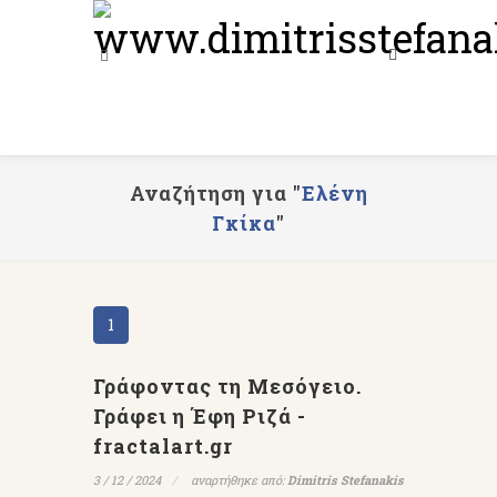
Αναζήτηση για "
Ελένη
Γκίκα
"
1
Γράφοντας τη Μεσόγειο.
Γράφει η Έφη Ριζά -
fractalart.gr
3 / 12 / 2024
αναρτήθηκε από:
Dimitris Stefanakis