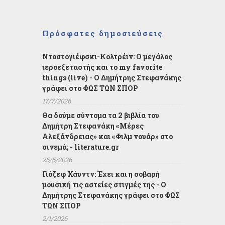
Πρόσφατες δημοσιεύσεις
Ντοστογιέφσκι-Κολτρέιν: Ο μεγάλος
ιεροεξεταστής και το my favorite
things (live) - Ο Δημήτρης Στεφανάκης
γράφει στο ΦΩΣ ΤΩΝ ΣΠΟΡ
17/7/2026
Θα δούμε σύντομα τα 2 βιβλία του
Δημήτρη Στεφανάκη «Μέρες
Αλεξάνδρειας» και «Φιλμ νουάρ» στο
σινεμά; - literature.gr
26/6/2026
Γιόζεφ Χάυντν: Έχει και η σοβαρή
μουσική τις αστείες στιγμές της - Ο
Δημήτρης Στεφανάκης γράφει στο ΦΩΣ
ΤΩΝ ΣΠΟΡ
2/1/2026