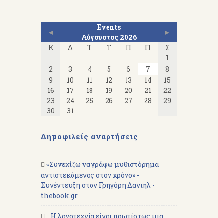
Events
◄
►
Αύγουστος 2026
Κ
Δ
Τ
Τ
Π
Π
Σ
1
2
3
4
5
6
7
8
9
10
11
12
13
14
15
16
17
18
19
20
21
22
23
24
25
26
27
28
29
30
31
Δημοφιλείς αναρτήσεις
«Συνεχίζω να γράφω μυθιστόρημα
αντιστεκόμενος στον χρόνο» -
Συνέντευξη στον Γρηγόρη Δανιήλ -
thebook.gr
...Η λογοτεχνία είναι πρωτίστως μια