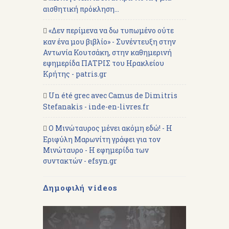
αισθητική πρόκληση...
«Δεν περίμενα να δω τυπωμένο ούτε
καν ένα μου βιβλίο» - Συνέντευξη στην
Αντωνία Κουτσάκη, στην καθημερινή
εφημερίδα ΠΑΤΡΙΣ του Ηρακλείου
Κρήτης - patris.gr
Un été grec avec Camus de Dimitris
Stefanakis - inde-en-livres.fr
Ο Μινώταυρος μένει ακόμη εδώ! - Η
Εριφύλη Μαρωνίτη γράφει για τον
Μινώταυρο - Η εφημερίδα των
συντακτών - efsyn.gr
Δημοφιλή videos