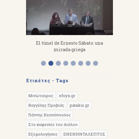
fanakis：
El túnel de Ernesto Sábato: una
«Από 
 work hard.
mirada griega
Διάλεξη 
Α
Ετικέτες - Tags
Μινώταυρος
efsyn.gr
Βαγγέλης Προβιάς
patakis.gr
Γιάννης Κεσσόπουλος
Στο καφενείο του Αιόλου
Εξομολογήσεις
EΝΕΝΗΝΤΑΛΕΠΤΟΣ