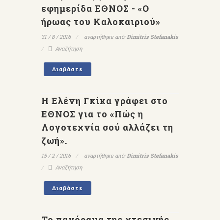
εφημερίδα ΕΘΝΟΣ - «Ο
ήρωας του Καλοκαιριού»
31 / 8 / 2016
αναρτήθηκε από:
Dimitris Stefanakis
Αναζήτηση
Διαβάστε
Η Ελένη Γκίκα γράφει στο
ΕΘΝΟΣ για το «Πώς η
Λογοτεχνία σού αλλάζει τη
ζωή».
15 / 2 / 2016
αναρτήθηκε από:
Dimitris Stefanakis
Αναζήτηση
Διαβάστε
Το πανόραμα της χτεσινής