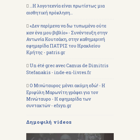
...Η λογοτεχνία είναι πρωτίστως μια
αισθητική πρόκληση...
«Δεν περίμενα να δω τυπωμένο ούτε
καν ένα μου βιβλίο» - Συνέντευξη στην
Αντωνία Κουτσάκη, στην καθημερινή
εφημερίδα ΠΑΤΡΙΣ του Ηρακλείου
Κρήτης - patris.gr
Un été grec avec Camus de Dimitris
Stefanakis - inde-en-livres.fr
Ο Μινώταυρος μένει ακόμη εδώ! - Η
Εριφύλη Μαρωνίτη γράφει για τον
Μινώταυρο - Η εφημερίδα των
συντακτών - efsyn.gr
Δημοφιλή videos