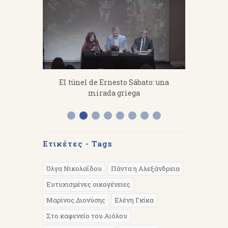
fanakis：
El túnel de Ernesto Sábato: una
«Από 
 work hard.
mirada griega
Διάλεξη 
Α
Ετικέτες - Tags
Όλγα Νικολαΐδου
Πάντα η Αλεξάνδρεια
Ευτυχισμένες οικογένειες
Μαρίνος Διονύσης
Ελένη Γκίκα
Στο καφενείο του Αιόλου