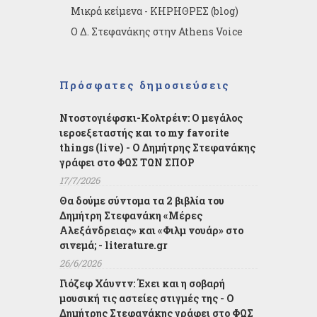
Μικρά κείμενα - ΚΗΡΗΘΡΕΣ (blog)
Ο Δ. Στεφανάκης στην Athens Voice
Πρόσφατες δημοσιεύσεις
Ντοστογιέφσκι-Κολτρέιν: Ο μεγάλος
ιεροεξεταστής και το my favorite
things (live) - Ο Δημήτρης Στεφανάκης
γράφει στο ΦΩΣ ΤΩΝ ΣΠΟΡ
17/7/2026
Θα δούμε σύντομα τα 2 βιβλία του
Δημήτρη Στεφανάκη «Μέρες
Αλεξάνδρειας» και «Φιλμ νουάρ» στο
σινεμά; - literature.gr
26/6/2026
Γιόζεφ Χάυντν: Έχει και η σοβαρή
μουσική τις αστείες στιγμές της - Ο
Δημήτρης Στεφανάκης γράφει στο ΦΩΣ