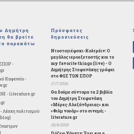
υ Δημήτρη
Πρόσφατες
η θα βρείτε
δημοσιεύσεις
τα παρακάτω
Ντοστογιέφσκι-Κολτρέιν: Ο
μεγάλος ιεροεξεταστής και το
my favorite things (live) - Ο
ΣΠΟΡ -
Δημήτρης Στεφανάκης γράφει
.gr
στο ΦΩΣ ΤΩΝ ΣΠΟΡ
κό Καφενείο -
17/7/2026
w.gr
Θα δούμε σύντομα τα 2 βιβλία
Η - literature.gr
του Δημήτρη Στεφανάκη
.gr
«Μέρες Αλεξάνδρειας» και
«Φιλμ νουάρ» στο σινεμά; -
- Λέσχη πολιτισμού
literature.gr
blog)
26/6/2026
Έναστρον
)
Γιόζεφ Χάυντν: Έχει και η