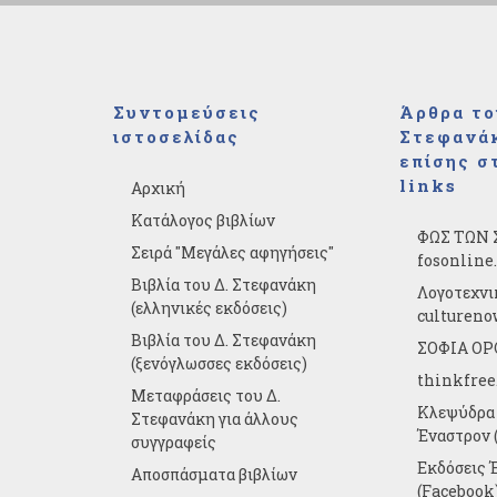
Συντομεύσεις
Άρθρα το
ιστοσελίδας
Στεφανάκ
επίσης σ
links
Αρχική
Κατάλογος βιβλίων
ΦΩΣ ΤΩΝ 
Σειρά "Μεγάλες αφηγήσεις"
fosonline
Βιβλία του Δ. Στεφανάκη
Λογοτεχνι
(ελληνικές εκδόσεις)
cultureno
Βιβλία του Δ. Στεφανάκη
ΣΟΦΙΑ ΟΡΘ
(ξενόγλωσσες εκδόσεις)
thinkfree
Μεταφράσεις του Δ.
Κλεψύδρα 
Στεφανάκη για άλλους
Έναστρον (
συγγραφείς
Εκδόσεις 
Αποσπάσματα βιβλίων
(Facebook