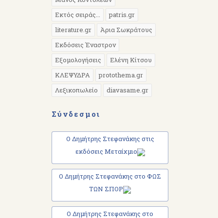
Εκτός σειράς...
patris.gr
literature.gr
Άρια Σωκράτους
Εκδόσεις Έναστρον
Εξομολογήσεις
Ελένη Κίτσου
ΚΛΕΨΥΔΡΑ
protothema.gr
Λεξικοπωλείο
diavasame.gr
Σύνδεσμοι
Ο Δημήτρης Στεφανάκης στις
εκδόσεις Μεταίχμιο
Ο Δημήτρης Στεφανάκης στο ΦΩΣ
ΤΩΝ ΣΠΟΡ
Ο Δημήτρης Στεφανάκης στο