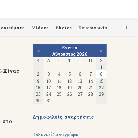
μοσιεύματα
Videos
Photos
Επικοινωνία
Events
◄
►
Αύγουστος 2026
Κ
Δ
Τ
Τ
Π
Π
Σ
1
Ε-Κίνας
2
3
4
5
6
7
8
9
10
11
12
13
14
15
16
17
18
19
20
21
22
23
24
25
26
27
28
29
30
31
Δημοφιλείς αναρτήσεις
ς στο
«Συνεχίζω να γράφω