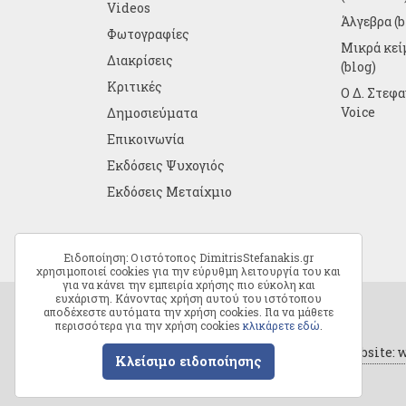
Videos
Άλγεβρα (b
Φωτογραφίες
Μικρά κε
Διακρίσεις
(blog)
Κριτικές
Ο Δ. Στεφ
Voice
Δημοσιεύματα
Επικοινωνία
Εκδόσεις Ψυχογιός
Εκδόσεις Μεταίχμιο
Ειδοποίηση: Ο ιστότοπος DimitrisStefanakis.gr
χρησιμοποιεί cookies για την εύρυθμη λειτουργία του και
για να κάνει την εμπειρία χρήσης πιο εύκολη και
ευχάριστη. Κάνοντας χρήση αυτού του ιστότοπου
αποδέχεστε αυτόματα την χρήση cookies. Για να μάθετε
περισσότερα για την χρήση cookies
κλικάρετε εδώ
.
Copyright © 2026 Δημήτρης Στεφανάκης
Όροι χρήσης
/
Κατασκευή και φιλοξενία website:
Κλείσιμο ειδοποίησης