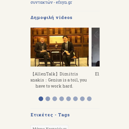
συντακτών - efsyn.gr
Δημοφιλή videos
imitris
El túnel de Ernesto Sábato: una
«Από τον Ό
s a toil, you
mirada griega
Διάλεξη το
 hard.
στην Αργε
Ετικέτες - Tags
Μάνος Κοντολέων