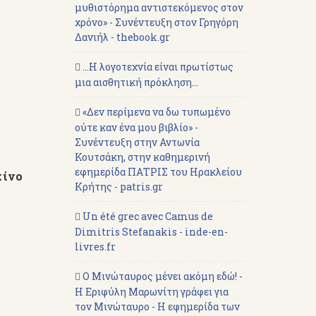
μυθιστόρημα αντιστεκόμενος στον
χρόνο» - Συνέντευξη στον Γρηγόρη
Δανιήλ - thebook.gr
...Η λογοτεχνία είναι πρωτίστως
μια αισθητική πρόκληση...
«Δεν περίμενα να δω τυπωμένο
ούτε καν ένα μου βιβλίο» -
Συνέντευξη στην Αντωνία
Κουτσάκη, στην καθημερινή
εφημερίδα ΠΑΤΡΙΣ του Ηρακλείου
κίνο
Κρήτης - patris.gr
Un été grec avec Camus de
Dimitris Stefanakis - inde-en-
livres.fr
Ο Μινώταυρος μένει ακόμη εδώ! -
Η Εριφύλη Μαρωνίτη γράφει για
τον Μινώταυρο - Η εφημερίδα των