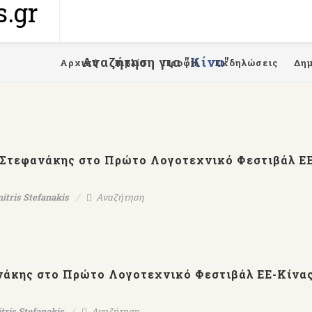
Αναζήτηση για "
Κίνα
"
Αρχική
Βιβλία
Προφίλ
Εκδηλώσεις
Δη
 Στεφανάκης στο Πρώτο Λογοτεχνικό Φεστιβάλ Ε
itris Stefanakis
Αναζήτηση
ανάκης στο Πρώτο Λογοτεχνικό Φεστιβάλ ΕΕ-Κίνα
tris Stefanakis
Αναζήτηση