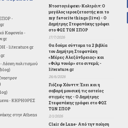
Ντοστογιέφσκι-Κολτρέιν: Ο
μεγάλος ιεροεξεταστής και το
my favorite things (live) - Ο
ΣΠΟΡ -
Δημήτρης Στεφανάκης γράφει
.gr
στο ΦΩΣ ΤΩΝ ΣΠΟΡ
κό Καφενείο -
17/7/2026
w.gr
Θα δούμε σύντομα τα 2 βιβλία
Η - literature.gr
του Δημήτρη Στεφανάκη
.gr
«Μέρες Αλεξάνδρειας» και
«Φιλμ νουάρ» στο σινεμά; -
- Λέσχη πολιτισμού
literature.gr
blog)
26/6/2026
Έναστρον
)
Γιόζεφ Χάυντν: Έχει και η
σοβαρή μουσική τις αστείες
log)
στιγμές της - Ο Δημήτρης
ίμενα - ΚΗΡΗΘΡΕΣ
Στεφανάκης γράφει στο ΦΩΣ
ΤΩΝ ΣΠΟΡ
ανάκης στην Athens
2/1/2026
Clair de Lune- Από την ποίηση