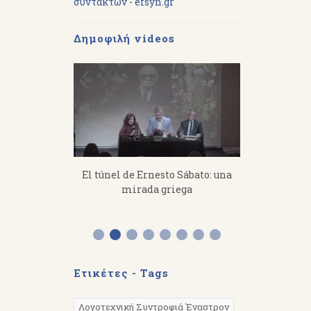
συντακτών - efsyn.gr
Δημοφιλή videos
imitris
El túnel de Ernesto Sábato: una
«Από τον Ό
s a toil, you
mirada griega
Διάλεξη το
 hard.
στην Αργε
Ετικέτες - Tags
Λογοτεχνική Συντροφιά Έναστρον