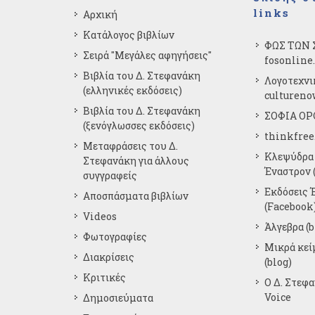
links
Αρχική
Κατάλογος βιβλίων
ΦΩΣ ΤΩΝ 
Σειρά "Μεγάλες αφηγήσεις"
fosonline
Βιβλία του Δ. Στεφανάκη
Λογοτεχνι
(ελληνικές εκδόσεις)
cultureno
Βιβλία του Δ. Στεφανάκη
ΣΟΦΙΑ ΟΡΘ
(ξενόγλωσσες εκδόσεις)
thinkfree
Μεταφράσεις του Δ.
Κλεψύδρα 
Στεφανάκη για άλλους
Έναστρον (
συγγραφείς
Εκδόσεις 
Αποσπάσματα βιβλίων
(Facebook
Videos
Άλγεβρα (b
Φωτογραφίες
Μικρά κε
Διακρίσεις
(blog)
Κριτικές
Ο Δ. Στεφ
Voice
Δημοσιεύματα