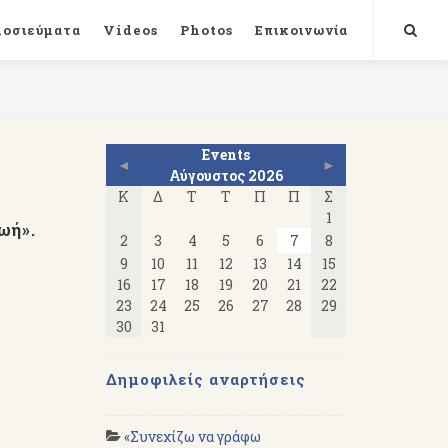
μοσιεύματα
Videos
Photos
Επικοινωνία
Events
◄
►
Αύγουστος 2026
Κ
Δ
Τ
Τ
Π
Π
Σ
1
ωή».
2
3
4
5
6
7
8
9
10
11
12
13
14
15
16
17
18
19
20
21
22
23
24
25
26
27
28
29
30
31
Δημοφιλείς αναρτήσεις
«Συνεχίζω να γράφω