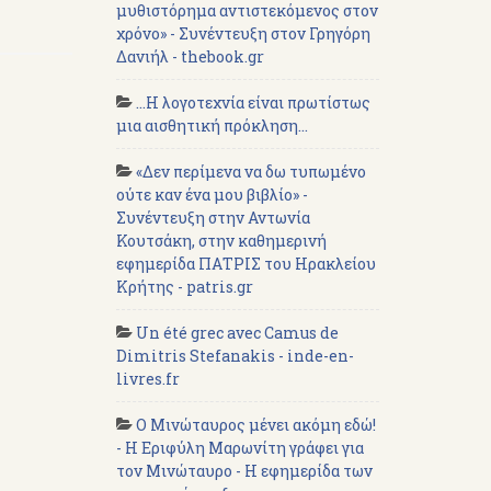
μυθιστόρημα αντιστεκόμενος στον
χρόνο» - Συνέντευξη στον Γρηγόρη
Δανιήλ - thebook.gr
...Η λογοτεχνία είναι πρωτίστως
μια αισθητική πρόκληση...
«Δεν περίμενα να δω τυπωμένο
ούτε καν ένα μου βιβλίο» -
Συνέντευξη στην Αντωνία
Κουτσάκη, στην καθημερινή
εφημερίδα ΠΑΤΡΙΣ του Ηρακλείου
Κρήτης - patris.gr
Un été grec avec Camus de
Dimitris Stefanakis - inde-en-
livres.fr
Ο Μινώταυρος μένει ακόμη εδώ!
- Η Εριφύλη Μαρωνίτη γράφει για
τον Μινώταυρο - Η εφημερίδα των