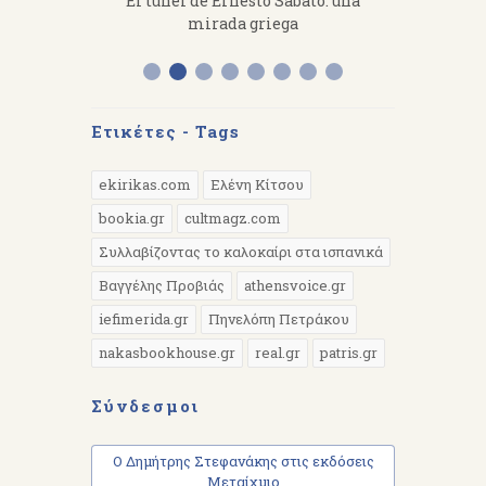
fanakis：
El túnel de Ernesto Sábato: una
«Από 
 work hard.
mirada griega
Διάλεξη 
Α
Ετικέτες - Tags
ekirikas.com
Ελένη Κίτσου
bookia.gr
cultmagz.com
Συλλαβίζοντας το καλοκαίρι στα ισπανικά
Βαγγέλης Προβιάς
athensvoice.gr
iefimerida.gr
Πηνελόπη Πετράκου
nakasbookhouse.gr
real.gr
patris.gr
Σύνδεσμοι
Ο Δημήτρης Στεφανάκης στις εκδόσεις
Μεταίχμιο