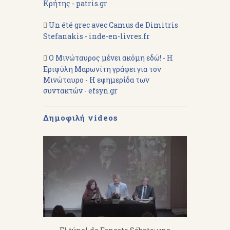
Κρήτης - patris.gr
Un été grec avec Camus de Dimitris
Stefanakis - inde-en-livres.fr
Ο Μινώταυρος μένει ακόμη εδώ! - Η
Εριφύλη Μαρωνίτη γράφει για τον
Μινώταυρο - Η εφημερίδα των
συντακτών - efsyn.gr
Δημοφιλή videos