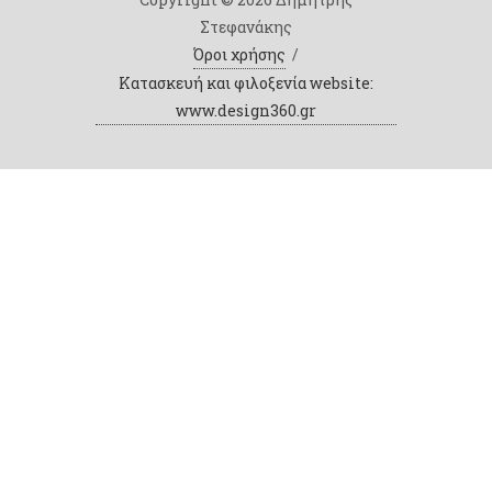
Στεφανάκης
Όροι χρήσης
/
Κατασκευή και φιλοξενία website:
www.design360.gr