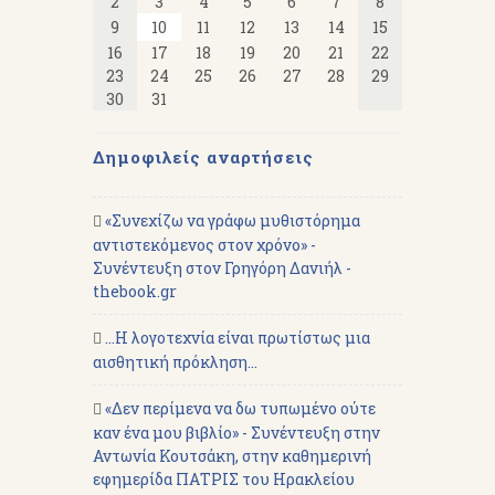
2
3
4
5
6
7
8
9
10
11
12
13
14
15
16
17
18
19
20
21
22
23
24
25
26
27
28
29
30
31
Δημοφιλείς αναρτήσεις
«Συνεχίζω να γράφω μυθιστόρημα
αντιστεκόμενος στον χρόνο» -
Συνέντευξη στον Γρηγόρη Δανιήλ -
thebook.gr
...Η λογοτεχνία είναι πρωτίστως μια
αισθητική πρόκληση...
«Δεν περίμενα να δω τυπωμένο ούτε
καν ένα μου βιβλίο» - Συνέντευξη στην
Αντωνία Κουτσάκη, στην καθημερινή
εφημερίδα ΠΑΤΡΙΣ του Ηρακλείου