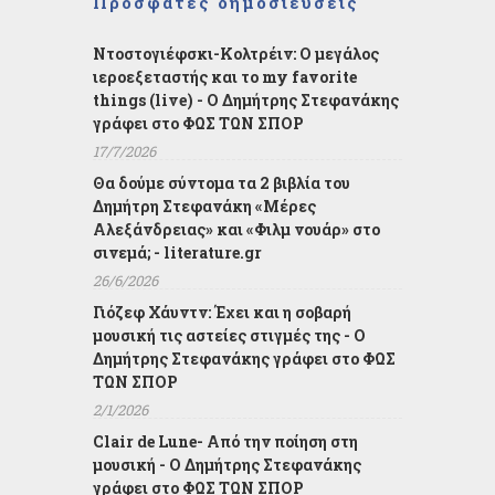
Πρόσφατες δημοσιεύσεις
Ντοστογιέφσκι-Κολτρέιν: Ο μεγάλος
ιεροεξεταστής και το my favorite
things (live) - Ο Δημήτρης Στεφανάκης
γράφει στο ΦΩΣ ΤΩΝ ΣΠΟΡ
17/7/2026
Θα δούμε σύντομα τα 2 βιβλία του
Δημήτρη Στεφανάκη «Μέρες
Αλεξάνδρειας» και «Φιλμ νουάρ» στο
σινεμά; - literature.gr
26/6/2026
Γιόζεφ Χάυντν: Έχει και η σοβαρή
μουσική τις αστείες στιγμές της - Ο
Δημήτρης Στεφανάκης γράφει στο ΦΩΣ
ΤΩΝ ΣΠΟΡ
2/1/2026
Clair de Lune- Από την ποίηση στη
μουσική - Ο Δημήτρης Στεφανάκης
γράφει στο ΦΩΣ ΤΩΝ ΣΠΟΡ