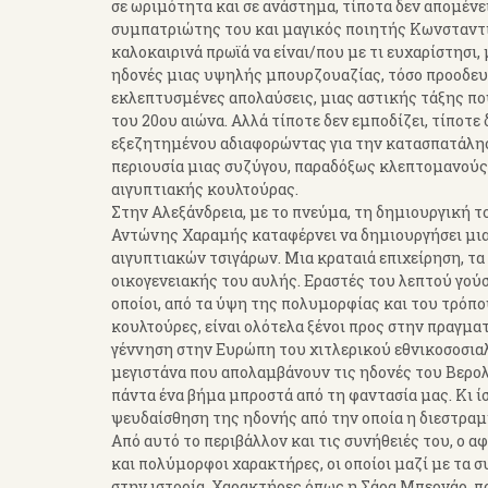
σε ωριμότητα και σε ανάστημα, τίποτα δεν απομένε
συμπατριώτης του και μαγικός ποιητής Κωνσταντίν
καλοκαιρινά πρωϊά να είναι/που με τι ευχαρίστησι,
ηδονές μιας υψηλής μπουρζουαζίας, τόσο προοδευτ
εκλεπτυσμένες απολαύσεις, μιας αστικής τάξης πο
του 20ου αιώνα. Αλλά τίποτε δεν εμποδίζει, τίποτε
εξεζητημένου αδιαφορώντας για την κατασπατάληση
περιουσία μιας συζύγου, παραδόξως κλεπτομανούς
αιγυπτιακής κουλτούρας.
Στην Αλεξάνδρεια, με το πνεύμα, τη δημιουργική το
Αντώνης Χαραμής καταφέρνει να δημιουργήσει μι
αιγυπτιακών τσιγάρων. Μια κραταιά επιχείρηση, τα 
Εκδόσεις ΨΥΧΟΓΙΟΣ - 
οικογενειακής του αυλής. Εραστές του λεπτού γούσ
Δ.Στεφανάκης αναγορεύε
οποίοι, από τα ύψη της πολυμορφίας και του τρόπο
Ιππότης Γραμμάτων & Τε
κουλτούρες, είναι ολότελα ξένοι προς στην πραγμα
του Γαλλικού Κράτου
γέννηση στην Ευρώπη του χιτλερικού εθνικοσοσιαλ
μεγιστάνα που απολαμβάνουν τις ηδονές του Βερολί
πάντα ένα βήμα μπροστά από τη φαντασία μας. Κι ί
ψευδαίσθηση της ηδονής από την οποία η διεστραμμ
Από αυτό το περιβάλλον και τις συνήθειές του, ο 
και πολύμορφοι χαρακτήρες, οι οποίοι μαζί με τα
στην ιστορία. Χαρακτήρες όπως η Σάρα Μπερνάρ, πο