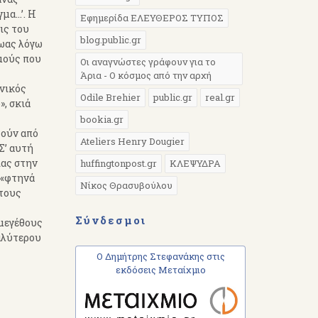
α...’. Η
Εφημερίδα ΕΛΕΥΘΕΡΟΣ ΤΥΠΟΣ
ις του
blog.public.gr
ρωας λόγω
σμούς που
Οι αναγνώστες γράφουν για το
Άρια - Ο κόσμος από την αρχή
ενικός
Odile Brehier
public.gr
real.gr
», σκιά
bookia.gr
τούν από
Ateliers Henry Dougier
Σ’ αυτή
ίας στην
huffingtonpost.gr
ΚΛΕΨΥΔΡΑ
 «φτηνά
Νίκος Θρασυβούλου
 τους
Σύνδεσμοι
 μεγέθους
καλύτερου
Ο Δημήτρης Στεφανάκης στις
εκδόσεις Μεταίχμιο