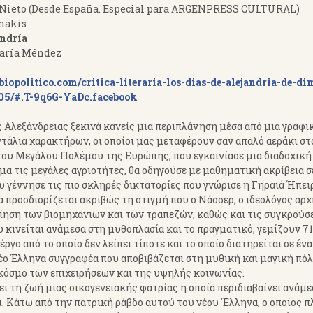
 Nieto (Desde España. Especial para ARGENPRESS CULTURAL)
nakis
andría
María Méndez
biopolitico.com/critica-literaria-los-dias-de-alejandria-de-di
105/#.T-9q6G-YaDc.facebook
 Αλεξάνδρειας ξεκινά κανείς μια περιπλάνηση μέσα από μια γραφι
τάλια χαρακτήρων, οι οποίοι μας μεταφέρουν σαν απαλό αεράκι στ
ου Μεγάλου Πολέμου της Ευρώπης, που εγκαινίασε μια διαδοχική
μα τις μεγάλες αγριοτήτες, θα οδηγούσε με μαθηματική ακρίβεια σ
ου γέννησε τις πιο σκληρές δικτατορίες που γνώρισε η Γηραιά Ήπει
α προσδιορίζεται ακριβώς τη στιγμή που ο Νάσσερ, ο ιδεολόγος αρ
ίηση των βιομηχανιών και των τραπεζών, καθώς και τις συγκρούσε
κινείται ανάμεσα στη μυθοπλασία και το πραγματικό, γεμίζουν 71
γο από το οποίο δεν λείπει τίποτε και το οποίο διατηρείται σε έν
 νέο Έλληνα συγγραφέα που αποβιβάζεται στη μυθική και μαγική πό
κόσμο των επιχειρήσεων και της υψηλής κοινωνίας.
ι τη ζωή μιας οικογενειακής φατρίας η οποία περιδιαβαίνει ανάμε
. Κάτω από την πατρική ράβδο αυτού του νέου ΄Ελληνα, ο οποίος π