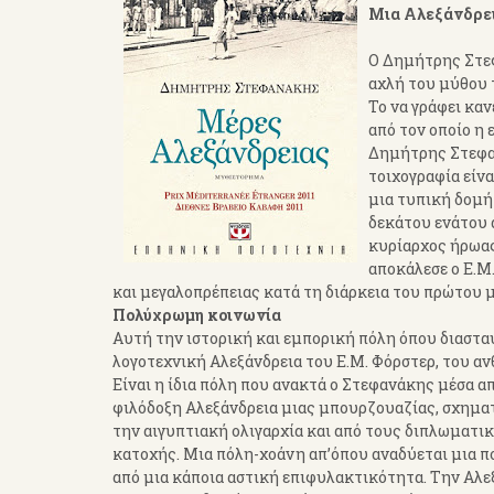
Μια Αλεξάνδρει
Ο Δημήτρης Στεφ
αχλή του μύθου 
Το να γράφει καν
από τον οποίο η 
Δημήτρης Στεφαν
τοιχογραφία είν
μια τυπική δομή
δεκάτου ενάτου α
κυρίαρχος ήρωας
αποκάλεσε ο Ε.Μ
και μεγαλοπρέπειας κατά τη διάρκεια του πρώτου 
Πολύχρωμη κοινωνία
Αυτή την ιστορική και εμπορική πόλη όπου διαστα
λογοτεχνική Αλεξάνδρεια του Ε.Μ. Φόρστερ, του α
Είναι η ίδια πόλη που ανακτά ο Στεφανάκης μέσα α
φιλόδοξη Αλεξάνδρεια μιας μπουρζουαζίας, σχημα
την αιγυπτιακή ολιγαρχία και από τους διπλωματι
κατοχής. Μια πόλη-χοάνη απ’όπου αναδύεται μια 
από μια κάποια αστική επιφυλακτικότητα. Την Αλε