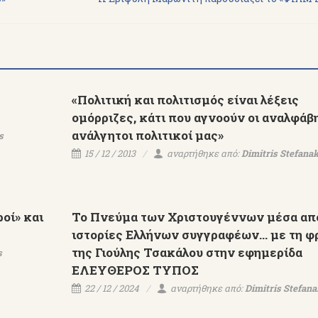
«Πολιτική και πολιτισμός είναι λέξεις
ομόρριζες, κάτι που αγνοούν οι αναλφάβη
ανάλγητοι πολιτικοί μας»
s
15 / 12 / 2013
αναρτήθηκε από:
Dimitris Stefanak
οί» και
Το Πνεύμα των Χριστουγέννων μέσα απ
ιστορίες Ελλήνων συγγραφέων... με τη φ
της Γιούλης Τσακάλου στην εφημερίδα
s
ΕΛΕΥΘΕΡΟΣ ΤΥΠΟΣ
22 / 12 / 2024
αναρτήθηκε από:
Dimitris Stefana