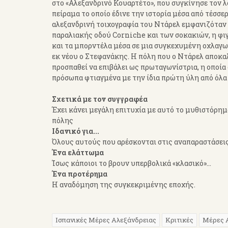
στο «Αλεξανδρινό Κουαρτέτο», που συγκίνησε τον λ
πείραμα το οποίο έδινε την ιστορία μέσα από τέσσε
αλεξανδρινή τοιχογραφία του Ντάρελ εμφανιζόταν 
παραλιακής οδού Corniche και των σοκακιών, η φι
και τα μπορντέλα μέσα σε μια συγκεχυμένη οχλαγωγ
εκ νέου ο Στεφανάκης. Η πόλη που ο Ντάρελ αποκαλ
προσπαθεί να επιβάλει ως πρωταγωνίστρια, η οποί
πρόσωπα φτιαγμένα με την ίδια πρώτη ύλη από όλα 
Σχετικά με τον συγγραφέα
Έχει κάνει μεγάλη επιτυχία με αυτό το μυθιστόρ
πόλης
Ιδανικό για...
Όλους αυτούς που αρέσκονται στις αναπαραστάσει
Ένα ελάττωμα
Ίσως κάποιοι το βρουν υπερβολικά «κλασικό»…
Ένα προτέρημα
Η αναδόμηση της συγκεκριμένης εποχής.
Ισπανικές Μέρες Αλεξάνδρειας
Κριτικές
Μέρες 