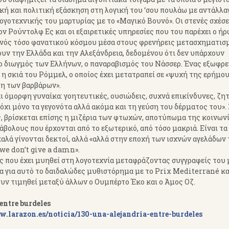
ή και πολιτική εξάσκηση στη λογική του ‘σου πουλάω με αντάλλαγμ
γοτεχνικής του μαρτυρίας με το «Μαγικό Βουνό». Οι στενές σχέσε
ον Ρούντολφ Ες και οι εξαιρετικές υπηρεσίες που του παρέχει ο ή
ος ενός τόσο φανατικού κόσμου μέσα στους φρενήρεις μετασχηματι
υν την Ελλάδα και την Αλεξάνδρεια, δεδομένου ότι δεν υπάρχουν
, ο διωγμός των Ελλήνων, ο παναραβισμός του Νάσσερ. Ένας εξωφρ
 η σκιά του Ρόμμελ, ο οποίος έχει μετατραπεί σε «ψυχή της ερήμου
ξη των βαρβάρων».
 όμορφη γυναίκα: γοητευτικές, ουσιώδεις, συχνά επικίνδυνες, ζη
όχι μόνο τα γεγονότα αλλά ακόμα και τη γεύση του δέρματος του». 
, βρίσκεται επίσης η μιζέρια των φτωχών, αποτύπωμα της κοινων
βολους που έρχονται από το εξωτερικό, από τόσο μακριά. Είναι τα
ε καλά γίνονται δεκτοί, αλλά «αλλά στην εποχή των ισχνών αγελάδων
we don’t give a damn».
 που έχει μυηθεί στη λογοτεχνία μεταφράζοντας συγγραφείς του
λία για αυτό το δαιδαλώδες μυθιστόρημα με το Prix Mediterrané 
ουν τιμηθεί μεταξύ άλλων ο Ουμπέρτο Έκο και ο Άμος Οζ.
entre burdeles
w.larazon.es/noticia/130-una-alejandria-entre-burdeles