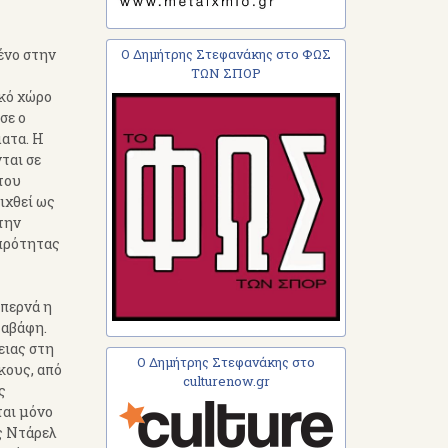
Ο Δημήτρης Στεφανάκης στο ΦΩΣ
ένο στην
ΤΩΝ ΣΠΟΡ
ικό χώρο
σε ο
ατα. Η
ται σε
του
ιχθεί ως
την
μπρότητας
επερνά η
Καβάφη.
ειας στη
Ο Δημήτρης Στεφανάκης στο
κους, από
culturenow.gr
ς
ται μόνο
ς Ντάρελ