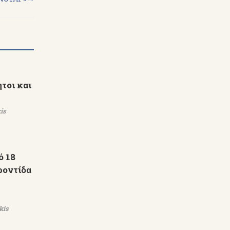
τοι και
is
ό 18
ροντίδα
kis