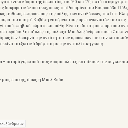
ογοτεχνικό κόσμο της δεκαετίας του ’60 και ’70, αυτό το αφηγημα
ρις διαφορετικές οπτικές, όπως το «Ρασομόν» του Κουροσάβα. Πάλι
ως μυθικός εκπρόσωπος της πόλης των αντιθέσεων, του Γιοτ Κλα
γούρα του ποιητή Καβάφη να σέρνει τους πρωταγωνιστές του στις
ία από εφηβικά σώματα και πάθη. Είναι η ίδια ατμόσφαιρα που αν
εί «ιερόδουλη απ’ όλες τις πόλεις». Μια Αλεξάνδρεια που ο Στεφα
α όμως δεν ξεπερνά την οντότητα των προσώπων που την κατοικούν
εκείνα τα εξωτικά δράματα με την ανατολίτικη γεύση.
ημα –ποταμό γύρω από τους κοσμοπολίτες κατοίκους της συγκεκρι
ς μιας εποχής, όπως η Μπελ Επόκ
Αλεξάνδρειας