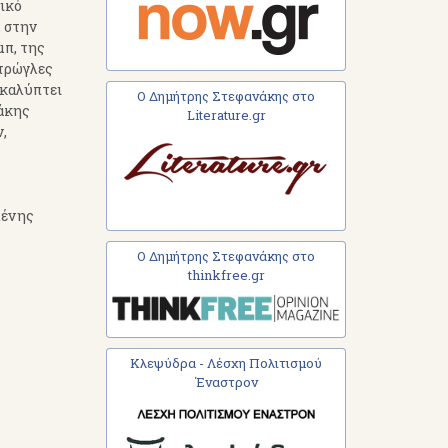
τικό
, στην
μπ, της
 τρώγλες
ακαλύπτει
Ο Δημήτρης Στεφανάκης στο
νάκης
Literature.gr
,
μένης
Ο Δημήτρης Στεφανάκης στο
thinkfree.gr
Κλεψύδρα - Λέσχη Πολιτισμού
Έναστρον