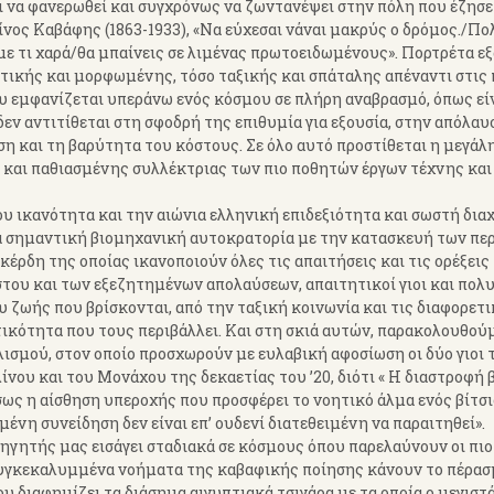
ι να φανερωθεί και συγχρόνως να ζωντανέψει στην πόλη που έζησε
ος Καβάφης (1863-1933), «Να εύχεσαι νάναι μακρύς ο δρόμος./Πο
 με τι χαρά/θα μπαίνεις σε λιμένας πρωτοειδωμένους». Πορτρέτα εξ
ικής και μορφωμένης, τόσο ταξικής και σπάταλης απέναντι στις 
υ εμφανίζεται υπεράνω ενός κόσμου σε πλήρη αναβρασμό, όπως εί
 δεν αντιτίθεται στη σφοδρή της επιθυμία για εξουσία, στην απόλαυ
 και τη βαρύτητα του κόστους. Σε όλο αυτό προστίθεται η μεγάλ
 και παθιασμένης συλλέκτριας των πιο ποθητών έργων τέχνης και
υ ικανότητα και την αιώνια ελληνική επιδεξιότητα και σωστή διαχ
α σημαντική βιομηχανική αυτοκρατορία με την κατασκευή των π
κέρδη της οποίας ικανοποιούν όλες τις απαιτήσεις και τις ορέξεις
Ο
Εκδ.ΨΥΧΟΓΙΟΣ-Μέρες
【AllenTalk】D
του και των εξεζητημένων απολαύσεων, απαιτητικοί γιοι και πολυέ
ται
Αλεξάνδρειας-Δημήτρης
Stefanakis：Genius i
υ ζωής που βρίσκονται, από την ταξική κοινωνία και τις διαφορετι
χνών
Στεφανάκης
have to work
τικότητα που τους περιβάλλει. Και στη σκιά αυτών, παρακολουθού
ς
ισμού, στον οποίο προσχωρούν με ευλαβική αφοσίωση οι δύο γιοι 
νου και του Μονάχου της δεκαετίας του ’20, διότι « Η διαστροφή 
σως η αίσθηση υπεροχής που προσφέρει το νοητικό άλμα ενός βίτσι
ένη συνείδηση δεν είναι επ’ ουδενί διατεθειμένη να παραιτηθεί».
αφηγητής μας εισάγει σταδιακά σε κόσμους όπου παρελαύνουν οι πιο
 συγκεκαλυμμένα νοήματα της καβαφικής ποίησης κάνουν το πέρασ
υ διαφημίζει τα διάσημα αιγυπτιακά τσιγάρα με τα οποία ο μεγιστ