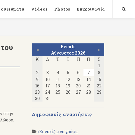
μοσιεύματα
Videos
Photos
Επικοινωνία
 του
Events
◄
►
Αύγουστος 2026
Κ
Δ
Τ
Τ
Π
Π
Σ
1
2
3
4
5
6
7
8
9
10
11
12
13
14
15
16
17
18
19
20
21
22
23
24
25
26
27
28
29
30
31
ν στην
Δημοφιλείς αναρτήσεις
γλώσσα.
«Συνεχίζω να γράφω