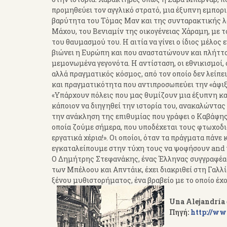
προμηθεύει τον αγγλικό στρατό, μια έξυπνη εμπορικ
βαρύτητα του Τόμας Μαν και της συνταρακτικής λο
Μάχου, του Βενιαμίν της οικογένειας Χάραμη, με τ
του θαυμασμού του. Η αιτία να γίνει ο ίδιος μέλ
βιώνει η Ευρώπη και που αναστατώνουν και πλήττο
μεμονωμένα γεγονότα. Η αντίσταση, οι εθνικισμοί
αλλά πραγματικός κόσμος, από τον οποίο δεν λείπει
και πραγματικότητα που αντιπροσωπεύει την «άφι
«Υπάρχουν πόλεις που μας θυμίζουν μια έξυπνη και
κάποιον να διηγηθεί την ιστορία του, ανακαλώντας 
την ανάκληση της επιθυμίας που γράφει ο Καβάφης
οποία ζούμε σήμερα, που υποδέχεται τους φτωχοδιά
εργατικά χέρια!». Οι οποίοι, όταν τα πράγματα πάν
εγκαταλείπουμε στην τύχη τους να ψοφήσουν and 
Ο Δημήτρης Στεφανάκης, ένας Έλληνας συγγραφέας
των Μπέλοου και Απντάικ, έχει διακριθεί στη Γαλ
ξένου μυθιστορήματος, ένα βραβείο με το οποίο έχ
Una Alejandría 
Πηγή:
http://ww