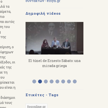
συντακτών - efsyn.gr
 ο
λλά τα
αίρετα,
Δημοφιλή videos
πιο
ναι αυτός
ση του
η
 της
είριση, ο
ερίφημων
 της
imitris
El túnel de Ernesto Sábato: una
«Από τον Ό
ξοδοι, οι
s a toil, you
mirada griega
Διάλεξη το
κές της
 hard.
στην Αργε
με τη
του
βρίσκεται
ου είναι η
Ετικέτες - Tags
 διάσημοι
μά τους
fosonline.gr
άνας