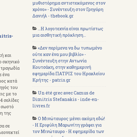
μυθιστόρημα αντιστεκόμενος στον
χρόνο» - Συνέντευξη στον Γρηγόρη
Δανιήλ - thebook.gr
...Η λογοτεχνία είναι πρωτίστως
μια αισθητική πρόκληση...
mitris-
«Δεν περίμενα να δω τυπωμένο
ούτε καν ένα μου βιβλίο» -
κή και
Συνέντευξη στην Αντωνία
ο σκηνικό
Κουτσάκη, στην καθημερινή
 τραγωδία
εφημερίδα ΠΑΤΡΙΣ του Ηρακλείου
ε ένα
Κρήτης - patris.gr
ρος κατά
χηγός του
Un été grec avec Camus de
ις με το
Dimitris Stefanakis - inde-en-
4 σελίδες
livres.fr
α σωστό
λη της
Ο Μινώταυρος μένει ακόμη εδώ!
- Η Εριφύλη Μαρωνίτη γράφει για
σα σε
τον Μινώταυρο - Η εφημερίδα των
λεονεκτεί