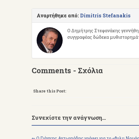
Αναρτήθηκε από:
Dimitris Stefanakis
Ο Δημήτρης Στεφανάκης γεννήθηκε
συγγραφέας δώδεκα μυθιστορημάτω
Comments - Σχόλια
Share this Post:
Συνεχίστε την ανάγνωση...
⇐ Ο Γιάννης Αντωνιάδης γράφει για το «Φιλμ Νουά