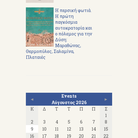
Η περσική φωτιά.
Η πρώτη
παγκόσμια
αυτοκρατορία και
ο πόλεμος για την
Δύση:
Μαραθώνας,
Θερμοπύλες, Σαλαμίνα,
Πλαταιές
Events
◄
►
Αύγουστος 2026
Κ
Δ
Τ
Τ
Π
Π
Σ
1
2
3
4
5
6
7
8
9
10
11
12
13
14
15
16
17
18
19
20
21
22