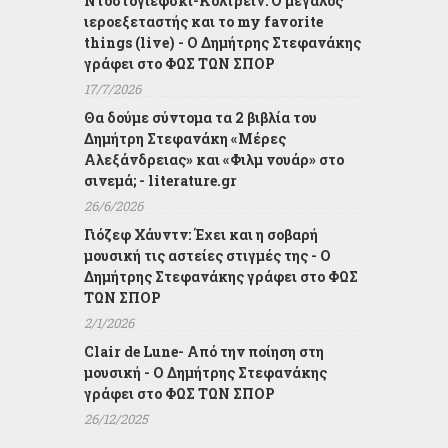
Ντοστογιέφσκι-Κολτρέιν: Ο μεγάλος
ιεροεξεταστής και το my favorite
things (live) - Ο Δημήτρης Στεφανάκης
γράφει στο ΦΩΣ ΤΩΝ ΣΠΟΡ
17/7/2026
Θα δούμε σύντομα τα 2 βιβλία του
Δημήτρη Στεφανάκη «Μέρες
Αλεξάνδρειας» και «Φιλμ νουάρ» στο
σινεμά; - literature.gr
26/6/2026
Γιόζεφ Χάυντν: Έχει και η σοβαρή
μουσική τις αστείες στιγμές της - Ο
Δημήτρης Στεφανάκης γράφει στο ΦΩΣ
ΤΩΝ ΣΠΟΡ
2/1/2026
Clair de Lune- Από την ποίηση στη
μουσική - Ο Δημήτρης Στεφανάκης
γράφει στο ΦΩΣ ΤΩΝ ΣΠΟΡ
26/12/2025