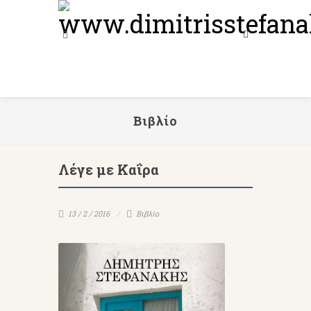
Βιβλίο
Λέγε με Καΐρα
13 / 2 / 2016
Βιβλίο