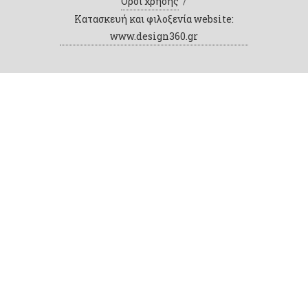
Όροι χρήσης
/
Κατασκευή και φιλοξενία website:
www.design360.gr