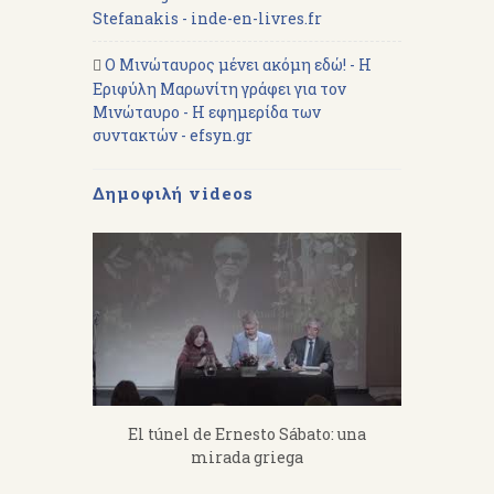
Stefanakis - inde-en-livres.fr
Ο Μινώταυρος μένει ακόμη εδώ! - Η
Εριφύλη Μαρωνίτη γράφει για τον
Μινώταυρο - Η εφημερίδα των
συντακτών - efsyn.gr
Δημοφιλή videos
fanakis：
El túnel de Ernesto Sábato: una
«Από 
 work hard.
mirada griega
Διάλεξη 
Α