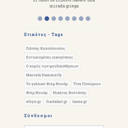
 work hard.
mirada griega
Διάλεξη 
Α
Ετικέτες - Tags
Γιάννης Κεσσόπουλος
Ευτυχισμένες οικογένειες
Ο χορός των ψευδαισθήσεων
Marcela Hammerly
Το γαλλικό Φιλμ Νουάρ
Τίνα Πανώριου
Φιλμ Νουάρ
Νικήτας Βοστάνης
efsyn.gr
fractalart.gr
tanea.gr
Σύνδεσμοι