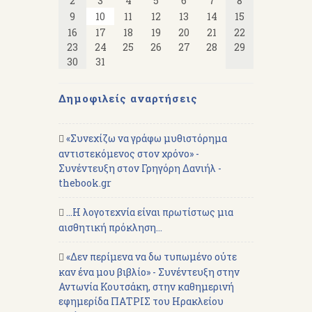
2
3
4
5
6
7
8
9
10
11
12
13
14
15
16
17
18
19
20
21
22
23
24
25
26
27
28
29
30
31
Δημοφιλείς αναρτήσεις
«Συνεχίζω να γράφω μυθιστόρημα
αντιστεκόμενος στον χρόνο» -
Συνέντευξη στον Γρηγόρη Δανιήλ -
thebook.gr
...Η λογοτεχνία είναι πρωτίστως μια
αισθητική πρόκληση...
«Δεν περίμενα να δω τυπωμένο ούτε
καν ένα μου βιβλίο» - Συνέντευξη στην
Αντωνία Κουτσάκη, στην καθημερινή
εφημερίδα ΠΑΤΡΙΣ του Ηρακλείου