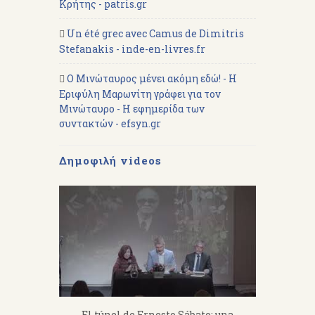
Κρήτης - patris.gr
Un été grec avec Camus de Dimitris
Stefanakis - inde-en-livres.fr
Ο Μινώταυρος μένει ακόμη εδώ! - Η
Εριφύλη Μαρωνίτη γράφει για τον
Μινώταυρο - Η εφημερίδα των
συντακτών - efsyn.gr
Δημοφιλή videos
fanakis：
El túnel de Ernesto Sábato: una
«Από 