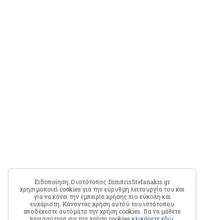
Ειδοποίηση: Ο ιστότοπος DimitrisStefanakis.gr
χρησιμοποιεί cookies για την εύρυθμη λειτουργία του και
για να κάνει την εμπειρία χρήσης πιο εύκολη και
ευχάριστη. Κάνοντας χρήση αυτού του ιστότοπου
αποδέχεστε αυτόματα την χρήση cookies. Για να μάθετε
περισσότερα για την χρήση cookies
κλικάρετε εδώ
.