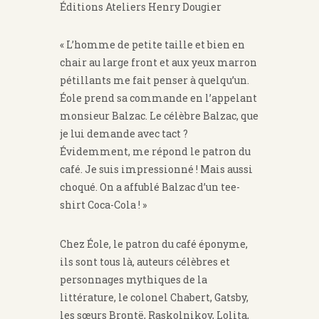
Éditions Ateliers Henry Dougier
« L’homme de petite taille et bien en
chair au large front et aux yeux marron
pétillants me fait penser à quelqu’un.
Éole prend sa commande en l’appelant
monsieur Balzac. Le célèbre Balzac, que
je lui demande avec tact ?
Évidemment, me répond le patron du
café. Je suis impressionné ! Mais aussi
choqué. On a affublé Balzac d’un tee-
shirt Coca-Cola ! »
Chez Éole, le patron du café éponyme,
ils sont tous là, auteurs célèbres et
personnages mythiques de la
littérature, le colonel Chabert, Gatsby,
les sœurs Brontë, Raskolnikov, Lolita,