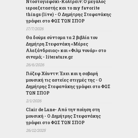
Ντοστογιέφσκι-Κολτρέιν: Ο μεγάλος
ιεροεξεταστής και το my favorite
things (live) - Ο Δημήτρης Στεφανάκης
γράφει στο ΦΩΣ ΤΩΝ ΣΠΟΡ
17/7/2026
Θα δούμε σύντομα τα 2 βιβλία του
Δημήτρη Στεφανάκη «Μέρες
Αλεξάνδρειας» και «Φιλμ νουάρ» στο
σινεμά; - literature.gr
26/6/2026
Γιόζεφ Χάυντν: Έχει και η σοβαρή
μουσική τις αστείες στιγμές της - Ο
Δημήτρης Στεφανάκης γράφει στο ΦΩΣ
ΤΩΝ ΣΠΟΡ
2/1/2026
Clair de Lune- Από την ποίηση στη
μουσική - Ο Δημήτρης Στεφανάκης
γράφει στο ΦΩΣ ΤΩΝ ΣΠΟΡ
26/12/2025