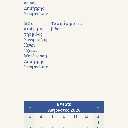
Το στρίψιμο της
βίδας
Events
◄
►
Αύγουστος 2026
Κ
Δ
Τ
Τ
Π
Π
Σ
1