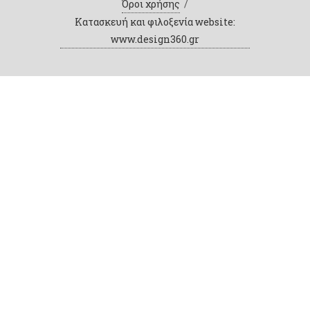
Όροι χρήσης
/
Κατασκευή και φιλοξενία website:
www.design360.gr