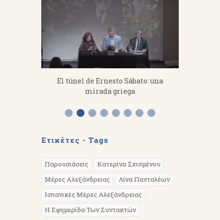
fanakis：
El túnel de Ernesto Sábato: una
«Από 
 work hard.
mirada griega
Διάλεξη 
Α
Ετικέτες - Tags
Παρουσιάσεις
Κατερίνα Σχισμένου
Μέρες Αλεξάνδρειας
Λίνα Πανταλέων
Ισπανικές Μέρες Αλεξάνδρειας
Η Εφημερίδα Των Συντακτών