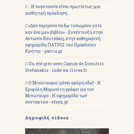
...Η λογοτεχνία είναι πρωτίστως μια
αισθητική πρόκληση...
«Δεν περίμενα να δω τυπωμένο ούτε
καν ένα μου βιβλίο» - Συνέντευξη στην
Αντωνία Κουτσάκη, στην καθημερινή
εφημερίδα ΠΑΤΡΙΣ του Ηρακλείου
Κρήτης - patris.gr
Un été grec avec Camus de Dimitris
Stefanakis - inde-en-livres.fr
Ο Μινώταυρος μένει ακόμη εδώ! - Η
Εριφύλη Μαρωνίτη γράφει για τον
Μινώταυρο - Η εφημερίδα των
συντακτών - efsyn.gr
Δημοφιλή videos