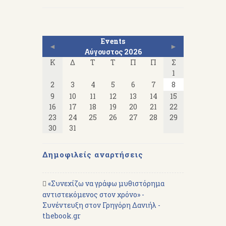
Events
◄
►
Αύγουστος 2026
Κ
Δ
Τ
Τ
Π
Π
Σ
1
2
3
4
5
6
7
8
9
10
11
12
13
14
15
16
17
18
19
20
21
22
23
24
25
26
27
28
29
30
31
Δημοφιλείς αναρτήσεις
«Συνεχίζω να γράφω μυθιστόρημα
αντιστεκόμενος στον χρόνο» -
Συνέντευξη στον Γρηγόρη Δανιήλ -
thebook.gr