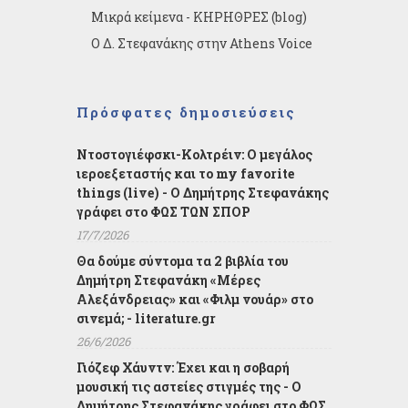
Μικρά κείμενα - ΚΗΡΗΘΡΕΣ (blog)
Ο Δ. Στεφανάκης στην Athens Voice
Πρόσφατες δημοσιεύσεις
Ντοστογιέφσκι-Κολτρέιν: Ο μεγάλος
ιεροεξεταστής και το my favorite
things (live) - Ο Δημήτρης Στεφανάκης
γράφει στο ΦΩΣ ΤΩΝ ΣΠΟΡ
17/7/2026
Θα δούμε σύντομα τα 2 βιβλία του
Δημήτρη Στεφανάκη «Μέρες
Αλεξάνδρειας» και «Φιλμ νουάρ» στο
σινεμά; - literature.gr
26/6/2026
Γιόζεφ Χάυντν: Έχει και η σοβαρή
μουσική τις αστείες στιγμές της - Ο
Δημήτρης Στεφανάκης γράφει στο ΦΩΣ