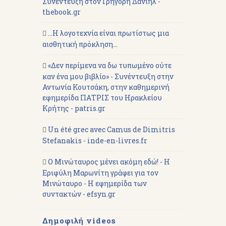
Συνέντευξη στον Γρηγόρη Δανιήλ -
thebook.gr
...Η λογοτεχνία είναι πρωτίστως μια
αισθητική πρόκληση...
«Δεν περίμενα να δω τυπωμένο ούτε
καν ένα μου βιβλίο» - Συνέντευξη στην
Αντωνία Κουτσάκη, στην καθημερινή
εφημερίδα ΠΑΤΡΙΣ του Ηρακλείου
Κρήτης - patris.gr
Un été grec avec Camus de Dimitris
Stefanakis - inde-en-livres.fr
Ο Μινώταυρος μένει ακόμη εδώ! - Η
Εριφύλη Μαρωνίτη γράφει για τον
Μινώταυρο - Η εφημερίδα των
συντακτών - efsyn.gr
Δημοφιλή videos