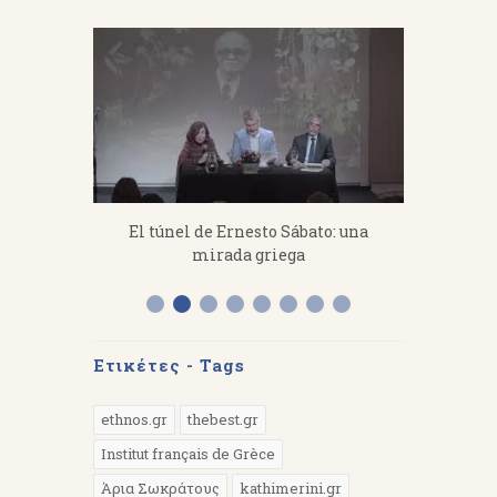
fanakis：
El túnel de Ernesto Sábato: una
«Από 
 work hard.
mirada griega
Διάλεξη 
Α
Ετικέτες - Tags
ethnos.gr
thebest.gr
Institut français de Grèce
Άρια Σωκράτους
kathimerini.gr