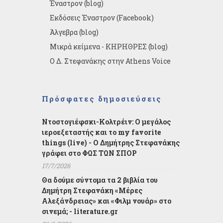
Έναστρον (blog)
Εκδόσεις Έναστρον (Facebook)
Άλγεβρα (blog)
Μικρά κείμενα - ΚΗΡΗΘΡΕΣ (blog)
Ο Δ. Στεφανάκης στην Athens Voice
Πρόσφατες δημοσιεύσεις
Ντοστογιέφσκι-Κολτρέιν: Ο μεγάλος
ιεροεξεταστής και το my favorite
things (live) - Ο Δημήτρης Στεφανάκης
γράφει στο ΦΩΣ ΤΩΝ ΣΠΟΡ
17/7/2026
Θα δούμε σύντομα τα 2 βιβλία του
Δημήτρη Στεφανάκη «Μέρες
Αλεξάνδρειας» και «Φιλμ νουάρ» στο
σινεμά; - literature.gr