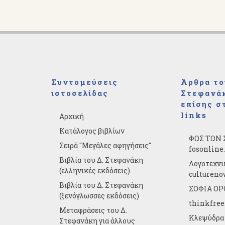
Συντομεύσεις
Άρθρα το
ιστοσελίδας
Στεφανάκ
επίσης σ
links
Αρχική
Κατάλογος βιβλίων
ΦΩΣ ΤΩΝ 
Σειρά "Μεγάλες αφηγήσεις"
fosonline
Βιβλία του Δ. Στεφανάκη
Λογοτεχνι
(ελληνικές εκδόσεις)
cultureno
Βιβλία του Δ. Στεφανάκη
ΣΟΦΙΑ ΟΡΘ
(ξενόγλωσσες εκδόσεις)
thinkfree
Μεταφράσεις του Δ.
Κλεψύδρα 
Στεφανάκη για άλλους