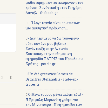
μυθιστόρημα αντιστεκόμενος στον
χρόνο» - Συνέντευξη στον Γρηγόρη
Δανιήλ - thebook.gr
...Η λογοτεχνία είναι πρωτίστως
μια αισθητική πρόκληση...
«Δεν περίμενα να δω τυπωμένο
ούτε καν ένα μου βιβλίο» -
Συνέντευξη στην Αντωνία
Κουτσάκη, στην καθημερινή
εφημερίδα ΠΑΤΡΙΣ του Ηρακλείου
Κρήτης - patris.gr
Un été grec avec Camus de
Dimitris Stefanakis - inde-en-
livres.fr
Ο Μινώταυρος μένει ακόμη εδώ! -
Η Εριφύλη Μαρωνίτη γράφει για
τον Μινώταυρο - Η εφημερίδα των