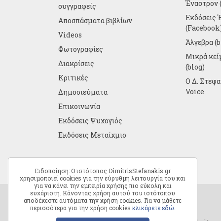
Έναστρον (
συγγραφείς
Εκδόσεις 
Αποσπάσματα βιβλίων
(Facebook
Videos
Άλγεβρα (b
Φωτογραφίες
Μικρά κε
Διακρίσεις
(blog)
Κριτικές
Ο Δ. Στεφ
Voice
Δημοσιεύματα
Επικοινωνία
Εκδόσεις Ψυχογιός
Εκδόσεις Μεταίχμιο
Ειδοποίηση: Ο ιστότοπος DimitrisStefanakis.gr
χρησιμοποιεί cookies για την εύρυθμη λειτουργία του και
για να κάνει την εμπειρία χρήσης πιο εύκολη και
ευχάριστη. Κάνοντας χρήση αυτού του ιστότοπου
αποδέχεστε αυτόματα την χρήση cookies. Για να μάθετε
περισσότερα για την χρήση cookies
κλικάρετε εδώ
.
Copyright © 2026 Δημήτρης Στεφανάκης