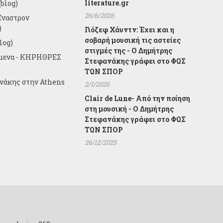
literature.gr
blog)
26/6/2026
Έναστρον
)
Γιόζεφ Χάυντν: Έχει και η
σοβαρή μουσική τις αστείες
log)
στιγμές της - Ο Δημήτρης
ίμενα - ΚΗΡΗΘΡΕΣ
Στεφανάκης γράφει στο ΦΩΣ
ΤΩΝ ΣΠΟΡ
ανάκης στην Athens
2/1/2026
Clair de Lune- Από την ποίηση
στη μουσική - Ο Δημήτρης
Στεφανάκης γράφει στο ΦΩΣ
ΤΩΝ ΣΠΟΡ
26/12/2025