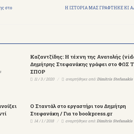
ης στο
Η ΙΣΤΟΡΙΑ ΜΑΣ ΓΡΑΦΤΗΚΕ ΚΙ ΑΛ
Καζαντζίδης: Η τέχνη της Ανατολής (vide
Δημήτρης Στεφανάκης γράφει στο ΦΩΣ 
ΣΠΟΡ
s
Ο
Εκδ.ΨΥΧΟΓΙΟΣ-Μέρες
【AllenTalk】D
11 / 3 / 2020
αναρτήθηκε από:
Dimitris Stefanakis
ται
Αλεξάνδρειας-Δημήτρης
Stefanakis：Genius i
χνών
Στεφανάκης
have to work
ς
νοίξει
Ο Σταντάλ στο εργαστήρι του Δημήτρη
ντί
Στεφανάκη / Για το bookpress.gr
14 / 1 / 2018
αναρτήθηκε από:
Dimitris Stefanakis