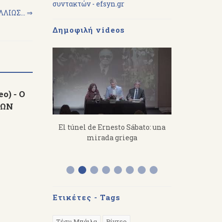
συντακτών - efsyn.gr
ΛΙΩΣ... ⇒
Δημοφιλή videos
o) - Ο
ΤΩΝ
imitris
El túnel de Ernesto Sábato: una
«Από τον Ό
s a toil, you
mirada griega
Διάλεξη το
 hard.
στην Αργε
Ετικέτες - Tags
Τέσυ Μπάιλα
Βίντεο