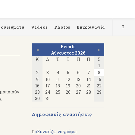
μοσιεύματα
Videos
Photos
Επικοινωνία
Events
◄
►
Αύγουστος 2026
Κ
Δ
Τ
Τ
Π
Π
Σ
1
2
3
4
5
6
7
8
9
10
11
12
13
14
15
16
17
18
19
20
21
22
ιμοποιούν
23
24
25
26
27
28
29
30
31
ε
Δημοφιλείς αναρτήσεις
«Συνεχίζω να γράφω