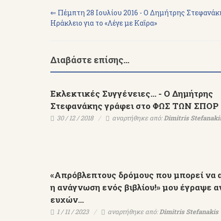
⇐ Πέμπτη 28 Ιουλίου 2016 - Ο Δημήτρης Στεφανάκ
Ηράκλειο για το «Λέγε με Καΐρα»
Διαβάστε επίσης...
Εκλεκτικές Συγγένειες... - Ο Δημήτρης
Στεφανάκης γράφει στο ΦΩΣ ΤΩΝ ΣΠΟΡ
30 / 12 / 2018
αναρτήθηκε από:
Dimitris Stefanaki
Εκδόσεις ΨΥΧΟΓΙΟΣ - 
Δ.Στεφανάκης αναγορεύε
Ιππότης Γραμμάτων & Τε
του Γαλλικού Κράτου
«Απρόβλεπτους δρόμους που μπορεί να α
η ανάγνωση ενός βιβλίου!» μου έγραψε α
ευχών...
1 / 11 / 2023
αναρτήθηκε από:
Dimitris Stefanakis