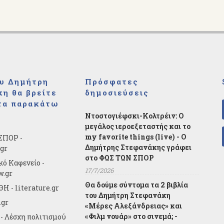
υ Δημήτρη
Πρόσφατες
η θα βρείτε
δημοσιεύσεις
τα παρακάτω
Ντοστογιέφσκι-Κολτρέιν: Ο
μεγάλος ιεροεξεταστής και το
my favorite things (live) - Ο
ΣΠΟΡ -
Δημήτρης Στεφανάκης γράφει
.gr
στο ΦΩΣ ΤΩΝ ΣΠΟΡ
κό Καφενείο -
17/7/2026
w.gr
Θα δούμε σύντομα τα 2 βιβλία
Η - literature.gr
του Δημήτρη Στεφανάκη
.gr
«Μέρες Αλεξάνδρειας» και
«Φιλμ νουάρ» στο σινεμά; -
- Λέσχη πολιτισμού