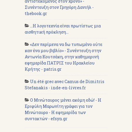
αντιστεκόμενος στον χρόνο» -
Συνέντευξη στον Γρηγόρη Δανιήλ -
thebook.gr
...Η λογοτεχνία είναι πρωτίστως μια
αισθητική πρόκληση...
«Δεν περίμενα να δω τυπωμένο ούτε
καν ένα μου βιβλίο» - Συνέντευξη στην
Αντωνία Κουτσάκη, στην καθημερινή
εφημερίδα ΠΑΤΡΙΣ του Ηρακλείου
Κρήτης - patris.gr
Un été grec avec Camus de Dimitris
Stefanakis - inde-en-livres.fr
Ο Μινώταυρος μένει ακόμη εδώ! - Η
Εριφύλη Μαρωνίτη γράφει για τον
Μινώταυρο - Η εφημερίδα των
συντακτών - efsyn.gr