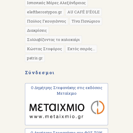
Ισπανικές Μέρες Αλεξάνδρειας
eleftherostypos.gr
AU CAFÉ D’ÉOLE
Παύλος Γκουγιάννος
Τίνα Πανώριου
Διακρίσεις
Συλλαβίζοντας το καλοκαίρι
Κώστας Στοφόρος
Εκτός σειράς...
patris.gr
Σύνδεσμοι
Ο Δημήτρης Στεφανάκης στις εκδόσεις
Μεταίχμιο
Ο Δημήτρης Στεφανάκης στο ΦΩΣ ΤΩΝ