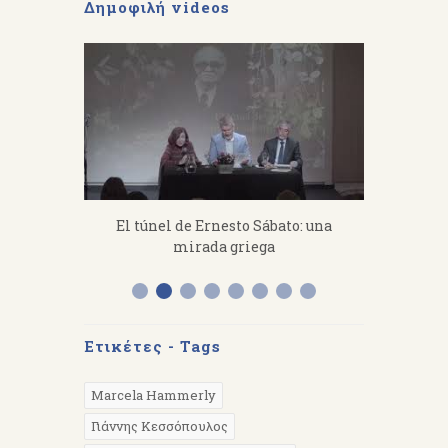
Δημοφιλή videos
fanakis：
El túnel de Ernesto Sábato: una
«Από 
 work hard.
mirada griega
Διάλεξη 
Α
Ετικέτες - Tags
Marcela Hammerly
Γιάννης Κεσσόπουλος