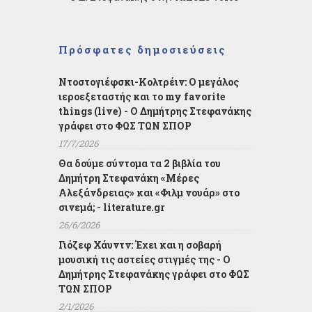
Πρόσφατες δημοσιεύσεις
Ντοστογιέφσκι-Κολτρέιν: Ο μεγάλος
ιεροεξεταστής και το my favorite
things (live) - Ο Δημήτρης Στεφανάκης
γράφει στο ΦΩΣ ΤΩΝ ΣΠΟΡ
17/7/2026
Θα δούμε σύντομα τα 2 βιβλία του
Δημήτρη Στεφανάκη «Μέρες
Αλεξάνδρειας» και «Φιλμ νουάρ» στο
σινεμά; - literature.gr
26/6/2026
Γιόζεφ Χάυντν: Έχει και η σοβαρή
μουσική τις αστείες στιγμές της - Ο
Δημήτρης Στεφανάκης γράφει στο ΦΩΣ
ΤΩΝ ΣΠΟΡ
2/1/2026