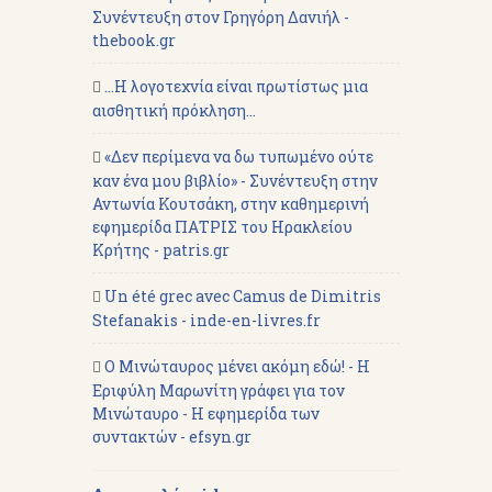
Συνέντευξη στον Γρηγόρη Δανιήλ -
thebook.gr
...Η λογοτεχνία είναι πρωτίστως μια
αισθητική πρόκληση...
«Δεν περίμενα να δω τυπωμένο ούτε
καν ένα μου βιβλίο» - Συνέντευξη στην
Αντωνία Κουτσάκη, στην καθημερινή
εφημερίδα ΠΑΤΡΙΣ του Ηρακλείου
Κρήτης - patris.gr
Un été grec avec Camus de Dimitris
Stefanakis - inde-en-livres.fr
Ο Μινώταυρος μένει ακόμη εδώ! - Η
Εριφύλη Μαρωνίτη γράφει για τον
Μινώταυρο - Η εφημερίδα των
συντακτών - efsyn.gr