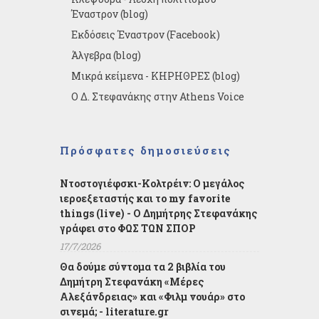
Έναστρον (blog)
Εκδόσεις Έναστρον (Facebook)
Άλγεβρα (blog)
Μικρά κείμενα - ΚΗΡΗΘΡΕΣ (blog)
Ο Δ. Στεφανάκης στην Athens Voice
Πρόσφατες δημοσιεύσεις
Ντοστογιέφσκι-Κολτρέιν: Ο μεγάλος
ιεροεξεταστής και το my favorite
things (live) - Ο Δημήτρης Στεφανάκης
γράφει στο ΦΩΣ ΤΩΝ ΣΠΟΡ
17/7/2026
Θα δούμε σύντομα τα 2 βιβλία του
Δημήτρη Στεφανάκη «Μέρες
Αλεξάνδρειας» και «Φιλμ νουάρ» στο
σινεμά; - literature.gr