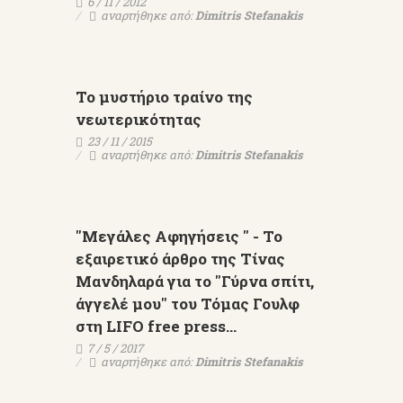
6 / 11 / 2012
αναρτήθηκε από:
Dimitris Stefanakis
Το μυστήριο τραίνο της
νεωτερικότητας
23 / 11 / 2015
αναρτήθηκε από:
Dimitris Stefanakis
"Μεγάλες Aφηγήσεις " - Το
εξαιρετικό άρθρο της Τίνας
Μανδηλαρά για το "Γύρνα σπίτι,
άγγελέ μου" του Τόμας Γουλφ
στη LIFO free press...
7 / 5 / 2017
αναρτήθηκε από:
Dimitris Stefanakis