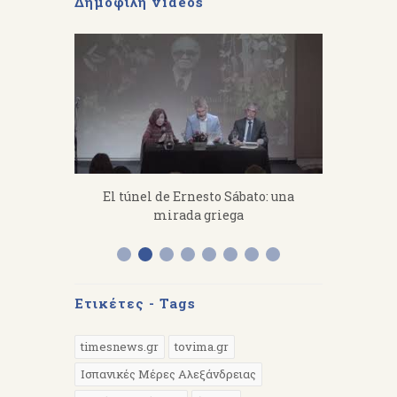
Δημοφιλή videos
fanakis：
El túnel de Ernesto Sábato: una
«Από 
 work hard.
mirada griega
Διάλεξη 
Α
Ετικέτες - Tags
timesnews.gr
tovima.gr
Ισπανικές Μέρες Αλεξάνδρειας