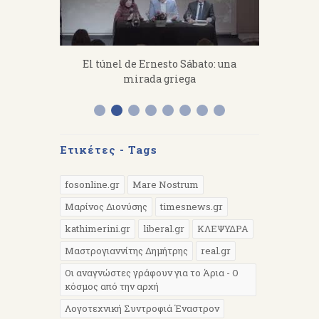
fanakis：
El túnel de Ernesto Sábato: una
«Από 
 work hard.
mirada griega
Διάλεξη 
Α
Ετικέτες - Tags
fosonline.gr
Mare Nostrum
Μαρίνος Διονύσης
timesnews.gr
kathimerini.gr
liberal.gr
ΚΛΕΨΥΔΡΑ
Μαστρογιαννίτης Δημήτρης
real.gr
Οι αναγνώστες γράφουν για το Άρια - Ο
κόσμος από την αρχή
Λογοτεχνική Συντροφιά Έναστρον