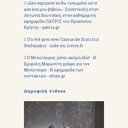
«Δεν περίμενα να δω τυπωμένο ούτε
καν ένα μου βιβλίο» - Συνέντευξη στην
Αντωνία Κουτσάκη, στην καθημερινή
εφημερίδα ΠΑΤΡΙΣ του Ηρακλείου
Κρήτης - patris.gr
Un été grec avec Camus de Dimitris
Stefanakis - inde-en-livres.fr
Ο Μινώταυρος μένει ακόμη εδώ! - Η
Εριφύλη Μαρωνίτη γράφει για τον
Μινώταυρο - Η εφημερίδα των
συντακτών - efsyn.gr
Δημοφιλή videos