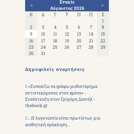
Events
◄
►
Αύγουστος 2026
Κ
Δ
Τ
Τ
Π
Π
Σ
1
2
3
4
5
6
7
8
9
10
11
12
13
14
15
16
17
18
19
20
21
22
23
24
25
26
27
28
29
30
31
Δημοφιλείς αναρτήσεις
«Συνεχίζω να γράφω μυθιστόρημα
αντιστεκόμενος στον χρόνο» -
Συνέντευξη στον Γρηγόρη Δανιήλ -
thebook.gr
...Η λογοτεχνία είναι πρωτίστως μια
αισθητική πρόκληση...