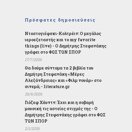
Πρόσφατες δημοσιεύσεις
Ντοστογιέφσκι-Κολτρέιν: Ο μεγάλος
ιεροεξεταστής και το my favorite
things (live) - Ο Δημήτρης Στεφανάκης
γράφει στο ΦΩΣ ΤΩΝ ΣΠΟΡ
17/7/2026
Θα δούμε σύντομα τα 2 βιβλία του
Δημήτρη Στεφανάκη «Μέρες
Αλεξάνδρειας» και «Φιλμ νουάρ» στο
σινεμά; - literature.gr
26/6/2026
Γιόζεφ Χάυντν: Έχει και η σοβαρή
μουσική τις αστείες στιγμές της - Ο
Δημήτρης Στεφανάκης γράφει στο ΦΩΣ
ΤΩΝ ΣΠΟΡ
2/1/2026