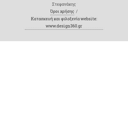
Στεφανάκης
Όροι χρήσης
/
Κατασκευή και φιλοξενία website:
www.design360.gr