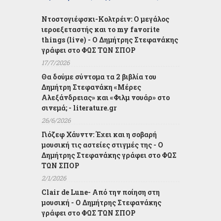
Ντοστογιέφσκι-Κολτρέιν: Ο μεγάλος
ιεροεξεταστής και το my favorite
things (live) - Ο Δημήτρης Στεφανάκης
γράφει στο ΦΩΣ ΤΩΝ ΣΠΟΡ
17/7/2026
Θα δούμε σύντομα τα 2 βιβλία του
Δημήτρη Στεφανάκη «Μέρες
Αλεξάνδρειας» και «Φιλμ νουάρ» στο
σινεμά; - literature.gr
26/6/2026
Γιόζεφ Χάυντν: Έχει και η σοβαρή
μουσική τις αστείες στιγμές της - Ο
Δημήτρης Στεφανάκης γράφει στο ΦΩΣ
ΤΩΝ ΣΠΟΡ
2/1/2026
Clair de Lune- Από την ποίηση στη
μουσική - Ο Δημήτρης Στεφανάκης
γράφει στο ΦΩΣ ΤΩΝ ΣΠΟΡ