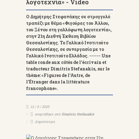
λογοτεχνία» - Video
Ο Δημήτρης Στεφανάκης σε στρογγυλό
τραπέζι με θέμα «Φιγούρες του Άλλου,
του Ξένου στη γαλλόφωνη λογοτεχνία»,
στην 21η Διεθνή Έκθεση Βιβλίου
Θεσσαλονίκης. Το Γαλλικό Ινστιτούτο
Θεσσαλονίκης, σε συνεργασία με το
Γαλλικό Ινστιτούτο Ελλάδος. ------ Une
table ronde aux côtés de l’écrivain et
traducteur Dimitris Stefanakis, sur le
thème: «Figures de l’Autre, de
l’Étranger dans la littérature
francophone».
12 / 5 / 2025
αναρτήθηκε από:
Dimitris Stefanakis
Δημοσίευμα