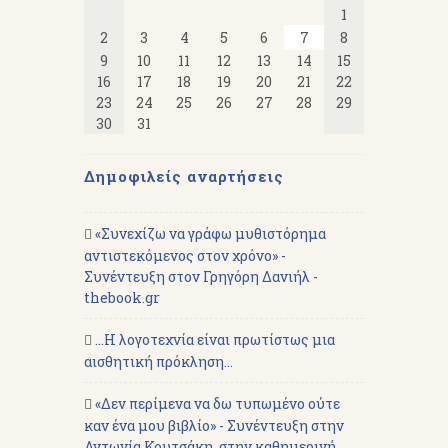
1
2
3
4
5
6
7
8
9
10
11
12
13
14
15
16
17
18
19
20
21
22
23
24
25
26
27
28
29
30
31
Δημοφιλείς αναρτήσεις
«Συνεχίζω να γράφω μυθιστόρημα
αντιστεκόμενος στον χρόνο» -
Συνέντευξη στον Γρηγόρη Δανιήλ -
thebook.gr
...Η λογοτεχνία είναι πρωτίστως μια
αισθητική πρόκληση...
«Δεν περίμενα να δω τυπωμένο ούτε
καν ένα μου βιβλίο» - Συνέντευξη στην
Αντωνία Κουτσάκη, στην καθημερινή