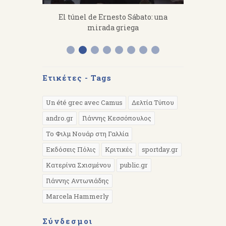
fanakis：
El túnel de Ernesto Sábato: una
«Από 
 work hard.
mirada griega
Διάλεξη 
Α
Ετικέτες - Tags
Un été grec avec Camus
Δελτία Τύπου
andro.gr
Γιάννης Κεσσόπουλος
Το Φιλμ Νουάρ στη Γαλλία
Εκδόσεις Πόλις
Κριτικές
sportday.gr
Κατερίνα Σχισμένου
public.gr
Γιάννης Αντωνιάδης
Marcela Hammerly
Σύνδεσμοι