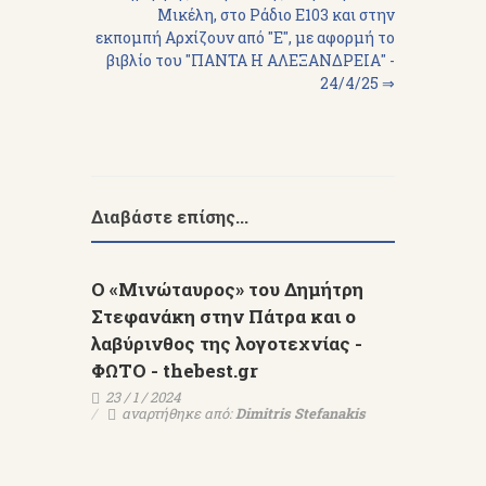
Μικέλη, στο Ράδιο Ε103 και στην
εκπομπή Αρχίζουν από "Ε", με αφορμή το
βιβλίο του "ΠΑΝΤΑ Η ΑΛΕΞΑΝΔΡΕΙΑ" -
24/4/25 ⇒
Διαβάστε επίσης...
O «Μινώταυρος» του Δημήτρη
Στεφανάκη στην Πάτρα και ο
λαβύρινθος της λογοτεχνίας -
ΦΩΤΟ - thebest.gr
23 / 1 / 2024
αναρτήθηκε από:
Dimitris Stefanakis