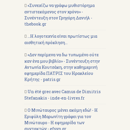
«Συνεχίζω να γράφω μυθιστόρημα
αντιστεκόμενος στον χρόνο» -
Συνέντευξη στον Γρηγόρη Δανιήλ -
thebook.gr
...Η λογοτεχνία είναι πρωτίστως μια
αισθητική πρόκληση...
«Δεν περίμενα να δω τυπωμένο ούτε
καν ένα μου βιβλίο» - Συνέντευξη στην
Αντωνία Κουτσάκη, στην καθημερινή
εφημερίδα ΠΑΤΡΙΣ του Ηρακλείου
Κρήτης - patris.gr
Un été grec avec Camus de Dimitris
Stefanakis - inde-en-livres.fr
Ο Μινώταυρος μένει ακόμη εδώ! - Η
Εριφύλη Μαρωνίτη γράφει για τον
Μινώταυρο - Η εφημερίδα των
συντακτών - efsyn.gr