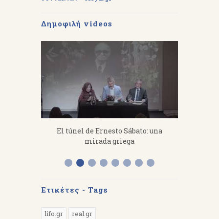
Δημοφιλή videos
fanakis：
El túnel de Ernesto Sábato: una
«Από 
 work hard.
mirada griega
Διάλεξη 
Α
Ετικέτες - Tags
lifo.gr
real.gr