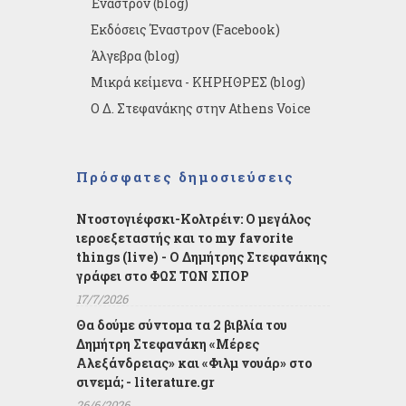
Έναστρον (blog)
Εκδόσεις Έναστρον (Facebook)
Άλγεβρα (blog)
Μικρά κείμενα - ΚΗΡΗΘΡΕΣ (blog)
Ο Δ. Στεφανάκης στην Athens Voice
Πρόσφατες δημοσιεύσεις
Ντοστογιέφσκι-Κολτρέιν: Ο μεγάλος
ιεροεξεταστής και το my favorite
things (live) - Ο Δημήτρης Στεφανάκης
γράφει στο ΦΩΣ ΤΩΝ ΣΠΟΡ
17/7/2026
Θα δούμε σύντομα τα 2 βιβλία του
Δημήτρη Στεφανάκη «Μέρες
Αλεξάνδρειας» και «Φιλμ νουάρ» στο
σινεμά; - literature.gr
26/6/2026