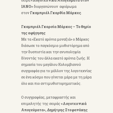
σειρά
«Λογοτεχνικά Απογεύματα στον
ΙΑΝΟ»
διοργανώνουν αφιέρωμα
στον
Γκαμπριέλ Γκαρθία Μάρκες
.
Γκαμπριέλ Γκαρσία Μάρκες – Το θηρίο
της αφήγησης
Με τα «Εκατό χρόνια μοναξιά» ο Μάρκες
διέσωσε το παγκόσμιο μυθιστόρημα από
την δυσπιστία και την ανυποληψία
δίνοντάς του άλλα εκατό χρόνια ζωής. Η
σημασία του μεγάλου Κολομβιανού
συγγραφέα για το μέλλον της λογοτεχνίας
σε ένα κόσμο που γίνεται μέρα με τη μέρα
όλο και πιο αντιμυθιστορηματικός.
Ο συγγραφέας, μεταφραστής και
επιμελητής της σειράς
«Λογοτεχνικά
Απογεύματα», Δημήτρης Στεφανάκης