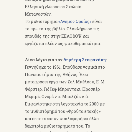
Ελληνική γλώσσα σε Σχολεία
Μεταναστών.
Το μυθιστόρημα
«Άνεμος Ωραίος»
είναι
το πρώτο της βιβλίο. Ολοκλήρωσε τις
σπουδές της στην ΕΕΑΟ&ΟΨ και
εργάζεται πλέον ως ψυχοθεραπεύτρια.
Λίγα λόγια για τον
Δημήτρη Στεφανάκη
:
Γεννήθηκε το 1961. Σπούδασε νομικά στο
Πανεπιστήμιο της Αθήνας. Έχει
μεταφράσει έργα των Σολ Μπέλοου, Ε. Μ.
Φόρστερ, Γιόζεφ Μπρόντσκι, Προσπέρ
Μεριμέ, Ονορέ ντε Μπαλζάκ κ.ά.
Εμφανίστηκε στη λογοτεχνία το 2000 με
το μυθιστόρημά του «Φρούτα εποχής»
και έκτοτε έχουν κυκλοφορήσει άλλα
δεκατρία μυθιστορήματά του. Το