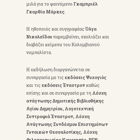
μιλά για το φαινόμενο
Γκαμπριέλ
Γκαρθία Μάρκες
.
Η ηθοποιός και συγγραφέας
Όλγα
Νικολαΐδου
παρεμβαίνει, σχολιάζει και
διαβάζει κείμενα του Κολομβιανού
νομπελίστα.
Η εκδήλωση διοργανώνεται σε
συνεργασία με τις
εκδόσεις Ψυχογιός
και τις
εκδόσεις Έναστρον
καθώς
επίσης και σε συνεργασία με τη
Λέσχη
ανάγνωσης Δημοτικής Βιβλιοθήκης
Αγίου Δημητρίου, Λογοτεχνική
Συντροφιά Έναστρον, Λέσχη
Ανάγνωσης Συνδέσμου Επιστημόνων
Γυναικών Θεσσαλονίκης, Λέσχη
Φιλαναγνωσίας Κομοτηνής, PEN