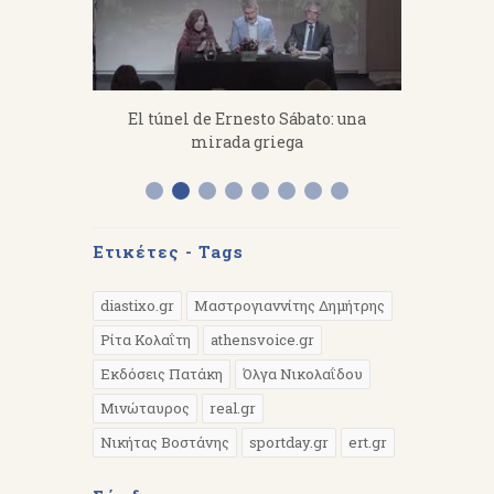
fanakis：
El túnel de Ernesto Sábato: una
«Από 
 work hard.
mirada griega
Διάλεξη 
Α
Ετικέτες - Tags
diastixo.gr
Μαστρογιαννίτης Δημήτρης
Ρίτα Κολαΐτη
athensvoice.gr
Εκδόσεις Πατάκη
Όλγα Νικολαΐδου
Μινώταυρος
real.gr
Νικήτας Βοστάνης
sportday.gr
ert.gr