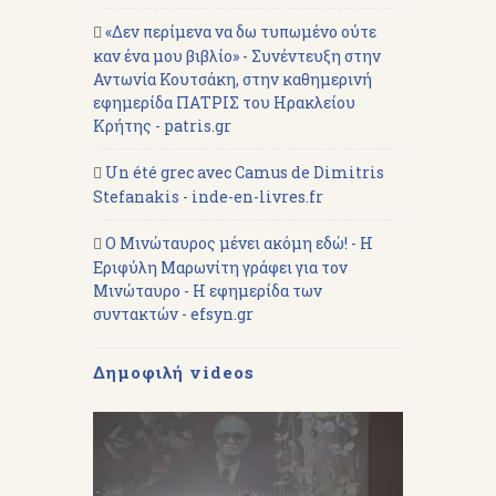
«Δεν περίμενα να δω τυπωμένο ούτε
καν ένα μου βιβλίο» - Συνέντευξη στην
Αντωνία Κουτσάκη, στην καθημερινή
εφημερίδα ΠΑΤΡΙΣ του Ηρακλείου
Κρήτης - patris.gr
Un été grec avec Camus de Dimitris
Stefanakis - inde-en-livres.fr
Ο Μινώταυρος μένει ακόμη εδώ! - Η
Εριφύλη Μαρωνίτη γράφει για τον
Μινώταυρο - Η εφημερίδα των
συντακτών - efsyn.gr
Δημοφιλή videos