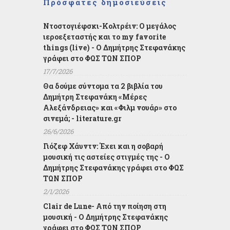
Πρόσφατες δημοσιεύσεις
Ντοστογιέφσκι-Κολτρέιν: Ο μεγάλος
ιεροεξεταστής και το my favorite
things (live) - Ο Δημήτρης Στεφανάκης
γράφει στο ΦΩΣ ΤΩΝ ΣΠΟΡ
17/7/2026
Θα δούμε σύντομα τα 2 βιβλία του
Δημήτρη Στεφανάκη «Μέρες
Αλεξάνδρειας» και «Φιλμ νουάρ» στο
σινεμά; - literature.gr
26/6/2026
Γιόζεφ Χάυντν: Έχει και η σοβαρή
μουσική τις αστείες στιγμές της - Ο
Δημήτρης Στεφανάκης γράφει στο ΦΩΣ
ΤΩΝ ΣΠΟΡ
2/1/2026
Clair de Lune- Από την ποίηση στη
μουσική - Ο Δημήτρης Στεφανάκης
γράφει στο ΦΩΣ ΤΩΝ ΣΠΟΡ