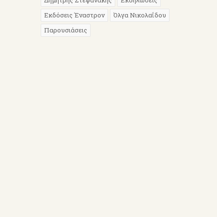
Δημήτρης Στεφανάκης
Εκδηλώσεις
Εκδόσεις Έναστρον
Όλγα Νικολαΐδου
Παρουσιάσεις