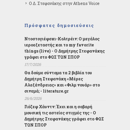
Ο Δ. Στεφανάκης στην Athens Voice
Πρόσφατες δημοσιεύσεις
Ντοστογιέφσκι-Κολτρέιν: Ο μεγάλος
ιεροεξεταστής και το my favorite
things (live) - Ο Δημήτρης Στεφανάκης
γράφει στο ΦΩΣ ΤΩΝ ΣΠΟΡ
17/7/2026
Θα δούμε σύντομα τα 2 βιβλία του
Δημήτρη Στεφανάκη «Μέρες
Αλεξάνδρειας» και «Φιλμ νουάρ» στο
σινεμά; - literature.gr
26/6/2026
Γιόζεφ Χάυντν: Έχει και η σοβαρή
μουσική τις αστείες στιγμές της - Ο
Δημήτρης Στεφανάκης γράφει στο ΦΩΣ
ΤΩΝ ΣΠΟΡ