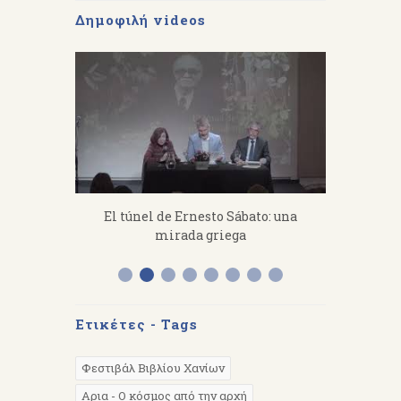
Δημοφιλή videos
fanakis：
El túnel de Ernesto Sábato: una
«Από 
 work hard.
mirada griega
Διάλεξη 
Α
Ετικέτες - Tags
Φεστιβάλ Βιβλίου Χανίων
Αρια - Ο κόσμος από την αρχή