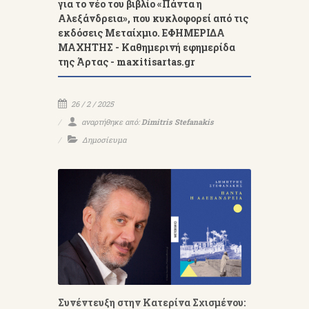
για το νέο του βιβλίο «Πάντα η
Αλεξάνδρεια», που κυκλοφορεί από τις
εκδόσεις Μεταίχμιο. ΕΦΗΜΕΡΙΔΑ
ΜΑΧΗΤΗΣ - Καθημερινή εφημερίδα
της Άρτας - maxitisartas.gr
26 / 2 / 2025
αναρτήθηκε από:
Dimitris Stefanakis
Δημοσίευμα
Συνέντευξη στην Κατερίνα Σχισμένου: