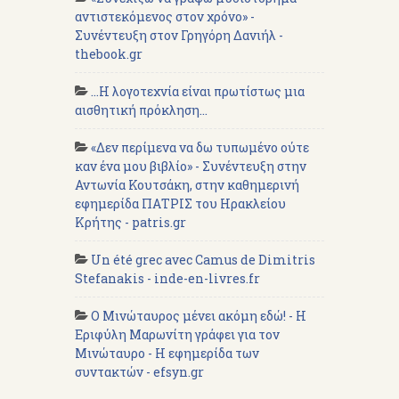
αντιστεκόμενος στον χρόνο» -
Συνέντευξη στον Γρηγόρη Δανιήλ -
thebook.gr
...Η λογοτεχνία είναι πρωτίστως μια
αισθητική πρόκληση...
«Δεν περίμενα να δω τυπωμένο ούτε
καν ένα μου βιβλίο» - Συνέντευξη στην
Αντωνία Κουτσάκη, στην καθημερινή
εφημερίδα ΠΑΤΡΙΣ του Ηρακλείου
Κρήτης - patris.gr
Un été grec avec Camus de Dimitris
Stefanakis - inde-en-livres.fr
Ο Μινώταυρος μένει ακόμη εδώ! - Η
Εριφύλη Μαρωνίτη γράφει για τον
Μινώταυρο - Η εφημερίδα των
συντακτών - efsyn.gr