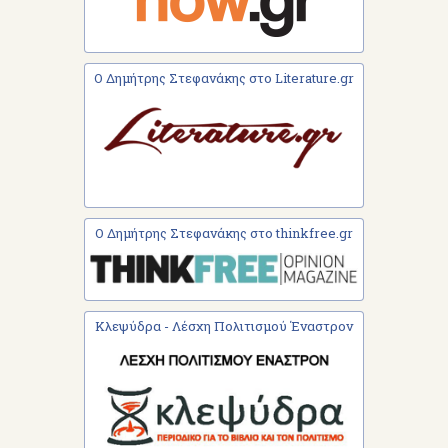
Ο Δημήτρης Στεφανάκης στο Literature.gr
Ο Δημήτρης Στεφανάκης στο thinkfree.gr
Κλεψύδρα - Λέσχη Πολιτισμού Έναστρον