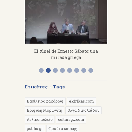
fanakis：
El túnel de Ernesto Sábato: una
«Από 
 work hard.
mirada griega
Διάλεξη 
Α
Ετικέτες - Tags
Βασίλειος Ζαχάρωφ
ekirikas.com
Εριφύλη Μαρωνίτη
Όλγα Νικολαΐδου
Λεξικοπωλείο
cultmagz.com
public.gr
Φρούτα εποχής