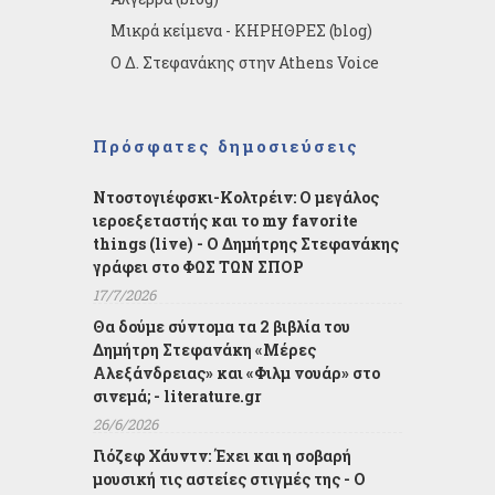
Μικρά κείμενα - ΚΗΡΗΘΡΕΣ (blog)
Ο Δ. Στεφανάκης στην Athens Voice
Πρόσφατες δημοσιεύσεις
Ντοστογιέφσκι-Κολτρέιν: Ο μεγάλος
ιεροεξεταστής και το my favorite
things (live) - Ο Δημήτρης Στεφανάκης
γράφει στο ΦΩΣ ΤΩΝ ΣΠΟΡ
17/7/2026
Θα δούμε σύντομα τα 2 βιβλία του
Δημήτρη Στεφανάκη «Μέρες
Αλεξάνδρειας» και «Φιλμ νουάρ» στο
σινεμά; - literature.gr
26/6/2026
Γιόζεφ Χάυντν: Έχει και η σοβαρή
μουσική τις αστείες στιγμές της - Ο