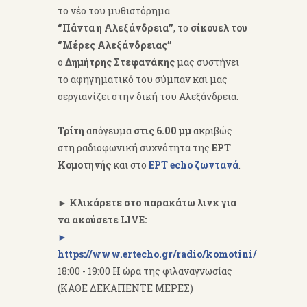
το νέο του μυθιστόρημα
‘’Πάντα η Αλεξάνδρεια’’
, το
σίκουελ του
‘’Μέρες Αλεξάνδρειας’’
ο
Δημήτρης Στεφανάκης
μας συστήνει
το αφηγηματικό του σύμπαν και μας
σεργιανίζει στην δική του Αλεξάνδρεια.
Τρίτη
απόγευμα
στις 6.00 μμ
ακριβώς
στη ραδιοφωνική συχνότητα της
ΕΡΤ
Κομοτηνής
και στο
ΕΡΤ echo ζωντανά
.
► Κλικάρετε στο παρακάτω λινκ για
να ακούσετε LIVE:
►
https://www.ertecho.gr/radio/komotini/
18:00 - 19:00 Η ώρα της φιλαναγνωσίας
(ΚΑΘΕ ΔΕΚΑΠΕΝΤΕ ΜΕΡΕΣ)