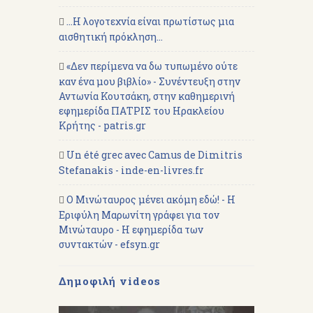
...Η λογοτεχνία είναι πρωτίστως μια
αισθητική πρόκληση...
«Δεν περίμενα να δω τυπωμένο ούτε
καν ένα μου βιβλίο» - Συνέντευξη στην
Αντωνία Κουτσάκη, στην καθημερινή
εφημερίδα ΠΑΤΡΙΣ του Ηρακλείου
Κρήτης - patris.gr
Un été grec avec Camus de Dimitris
Stefanakis - inde-en-livres.fr
Ο Μινώταυρος μένει ακόμη εδώ! - Η
Εριφύλη Μαρωνίτη γράφει για τον
Μινώταυρο - Η εφημερίδα των
συντακτών - efsyn.gr
Δημοφιλή videos