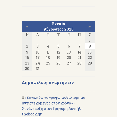
Events
◄
►
Αύγουστος 2026
Κ
Δ
Τ
Τ
Π
Π
Σ
1
2
3
4
5
6
7
8
9
10
11
12
13
14
15
16
17
18
19
20
21
22
23
24
25
26
27
28
29
30
31
Δημοφιλείς αναρτήσεις
«Συνεχίζω να γράφω μυθιστόρημα
αντιστεκόμενος στον χρόνο» -
Συνέντευξη στον Γρηγόρη Δανιήλ -
thebook.gr