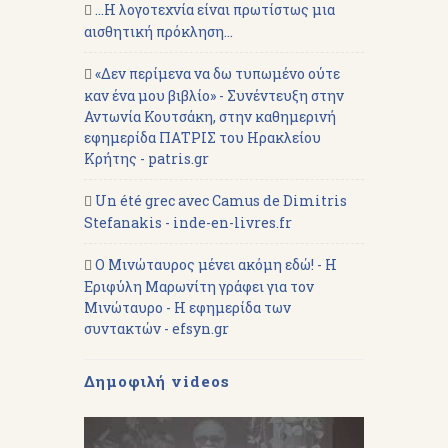
...Η λογοτεχνία είναι πρωτίστως μια
αισθητική πρόκληση...
«Δεν περίμενα να δω τυπωμένο ούτε
καν ένα μου βιβλίο» - Συνέντευξη στην
Αντωνία Κουτσάκη, στην καθημερινή
εφημερίδα ΠΑΤΡΙΣ του Ηρακλείου
Κρήτης - patris.gr
Un été grec avec Camus de Dimitris
Stefanakis - inde-en-livres.fr
Ο Μινώταυρος μένει ακόμη εδώ! - Η
Εριφύλη Μαρωνίτη γράφει για τον
Μινώταυρο - Η εφημερίδα των
συντακτών - efsyn.gr
Δημοφιλή videos