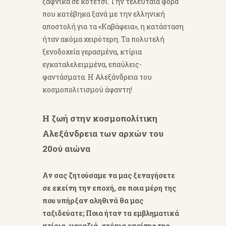
ξαφνικά σε κοτέτσι. Την τελευταία φορά
που κατέβηκα ξανά με την ελληνική
αποστολή για τα «Καβάφεια», η κατάσταση
ήταν ακόμα χειρότερη. Τα πολυτελή
ξενοδοχεία γερασμένα, κτίρια
εγκαταλελειμμένα, επαύλεις-
φαντάσματα. Η Αλεξάνδρεια του
κοσμοπολιτισμού άφαντη!
Η ζωή στην κοσμοπολίτικη
Αλεξάνδρεια των αρχών του
20ού αιώνα
Αν σας ζητούσαμε να μας ξεναγήσετε
σε εκείνη την εποχή, σε ποια μέρη της
που υπήρξαν αληθινά θα μας
ταξιδεύατε; Ποια ήταν τα εμβληματικά
κτίρια, μαγαζιά, στέκια εκείνης της