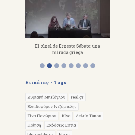
fanakis：
El túnel de Ernesto Sábato: una
«Από 
 work hard.
mirada griega
Διάλεξη 
Α
Ετικέτες - Tags
Κυριακή Μπεϊόγλου
real.gr
Ελπιδοφόρος Ιντζέμπελης
Τίνα Πανώριου
Κίνα
Δελτία Τύπου
Ποίηση
Εκδόσεις Εστία
blog.public.gr
lifo.gr