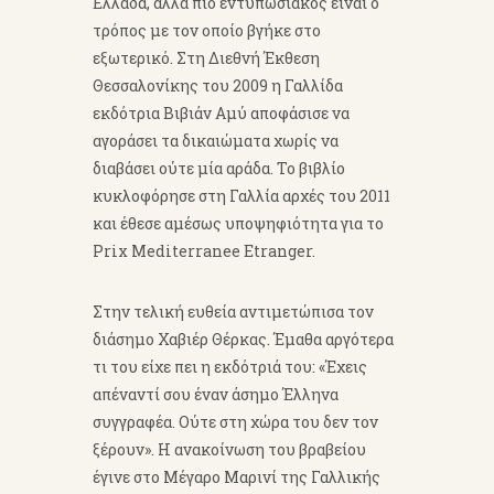
Ελλάδα, αλλά πιο εντυπωσιακός είναι ο
τρόπος με τον οποίο βγήκε στο
εξωτερικό. Στη Διεθνή Έκθεση
Θεσσαλονίκης του 2009 η Γαλλίδα
εκδότρια Βιβιάν Αμύ αποφάσισε να
αγοράσει τα δικαιώματα χωρίς να
διαβάσει ούτε μία αράδα. Το βιβλίο
κυκλοφόρησε στη Γαλλία αρχές του 2011
και έθεσε αμέσως υποψηφιότητα για το
Prix Mediterranee Etranger.
Στην τελική ευθεία αντιμετώπισα τον
διάσημο Χαβιέρ Θέρκας. Έμαθα αργότερα
τι του είχε πει η εκδότριά του: «Έχεις
απέναντί σου έναν άσημο Έλληνα
συγγραφέα. Ούτε στη χώρα του δεν τον
ξέρουν». Η ανακοίνωση του βραβείου
έγινε στο Μέγαρο Μαρινί της Γαλλικής