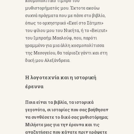
κοσμοπολίτικο τίμπρο του
μυθιστορήματός μου. Έκτοτε ακούω
συχνά πράγματα που με πάνε στο βιβλίο,
όπως το ορχηστρικό «Εκεί στο Σάτμπι»
του φίλου μου του Νικήτα, ή το «Beirut»
του Ιμπραήμ Μααλούφ, που, παρότι
γραμμένο για μια άλλη κοσμοπολίτισσα
της Μεσογείου, θα ταίριαζε γάντι και στη
δική μου Αλεξάνδρεια.
Η λογοτεχνία και η ιστορική
έρευνα
Ποια είναι τα βιβλία, τα ιστορικά
γεγονότα, οι ιστορίες που σας βοήθησαν
να συνθέσετε το δικό σας μυθιστόρημα;
Μιλήστε μας για την έρευνα και τις
αναζητήσεις που κάνατε πριν γράψετε