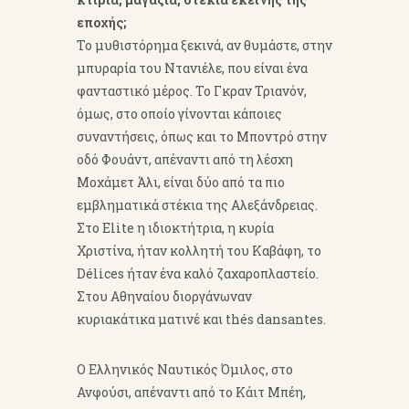
εποχής;
Το μυθιστόρημα ξεκινά, αν θυμάστε, στην
μπυραρία του Ντανιέλε, που είναι ένα
φανταστικό μέρος. Το Γκραν Τριανόν,
όμως, στο οποίο γίνονται κάποιες
συναντήσεις, όπως και το Μποντρό στην
οδό Φουάντ, απέναντι από τη λέσχη
Μοχάμετ Άλι, είναι δύο από τα πιο
εμβληματικά στέκια της Αλεξάνδρειας.
Στο Elite η ιδιοκτήτρια, η κυρία
Χριστίνα, ήταν κολλητή του Καβάφη, το
Délices ήταν ένα καλό ζαχαροπλαστείο.
Στου Αθηναίου διοργάνωναν
κυριακάτικα ματινέ και thés dansantes.
Ο Ελληνικός Ναυτικός Όμιλος, στο
Ανφούσι, απέναντι από το Κάιτ Μπέη,