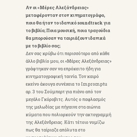
Αν οι «Μέρες Αλεξάνδρειας»
μεταφέρονταν στον κινηματογράφο,
ποιο θα ήταν το ιδανικό soundtrack για
το βιβλίο; Ποια μουσική, ποια τραγούδια
θα μπορούσαν να ταιριάξουν ιδανικά
με το βιβλίο σας;
Δεν σας κρύβω ότι περισσότερο από κάθε
άλλο βιβλίο μου, οι «Μέρες Αλεξάνδρειας»
γράφτηκαν σαν να επρόκειτο ήδη για
κινηματογραφική ταινία. Τον καιρό
εκείνο άκουγα συνέχεια το Impromptu
αρ. 3 του Σούμπερτ για πιάνο από τον
μεγάλο Γκόροβιτς. Αυτός ο παφλασμός
της μελωδίας με πήγαινε στα αιώνια
κύματα που πολιορκούν την ακτογραμμή
της Αλεξάνδρειας. Κάτι τέτοιο νομίζω
πως θα ταίριαζε απόλυτα στο