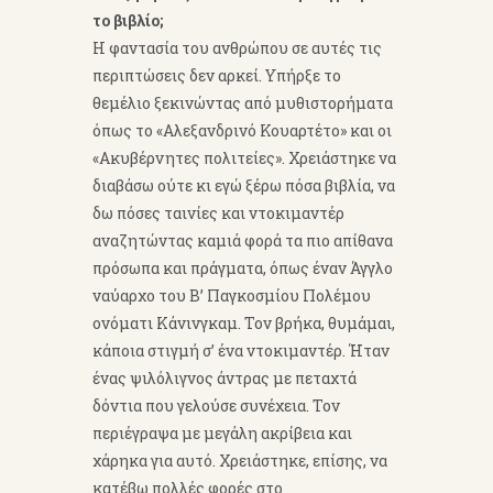
το βιβλίο;
Η φαντασία του ανθρώπου σε αυτές τις
περιπτώσεις δεν αρκεί. Υπήρξε το
θεμέλιο ξεκινώντας από μυθιστορήματα
όπως το «Αλεξανδρινό Κουαρτέτο» και οι
«Ακυβέρνητες πολιτείες». Χρειάστηκε να
διαβάσω ούτε κι εγώ ξέρω πόσα βιβλία, να
δω πόσες ταινίες και ντοκιμαντέρ
αναζητώντας καμιά φορά τα πιο απίθανα
πρόσωπα και πράγματα, όπως έναν Άγγλο
ναύαρχο του Β’ Παγκοσμίου Πολέμου
ονόματι Κάνινγκαμ. Τον βρήκα, θυμάμαι,
κάποια στιγμή σ’ ένα ντοκιμαντέρ. Ήταν
ένας ψιλόλιγνος άντρας με πεταχτά
δόντια που γελούσε συνέχεια. Τον
περιέγραψα με μεγάλη ακρίβεια και
χάρηκα για αυτό. Χρειάστηκε, επίσης, να
κατέβω πολλές φορές στο