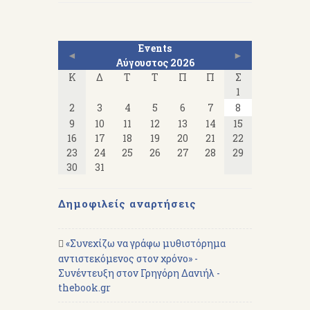
Events
◄
►
Αύγουστος 2026
Κ
Δ
Τ
Τ
Π
Π
Σ
1
2
3
4
5
6
7
8
9
10
11
12
13
14
15
16
17
18
19
20
21
22
23
24
25
26
27
28
29
30
31
Δημοφιλείς αναρτήσεις
«Συνεχίζω να γράφω μυθιστόρημα
αντιστεκόμενος στον χρόνο» -
Συνέντευξη στον Γρηγόρη Δανιήλ -
thebook.gr