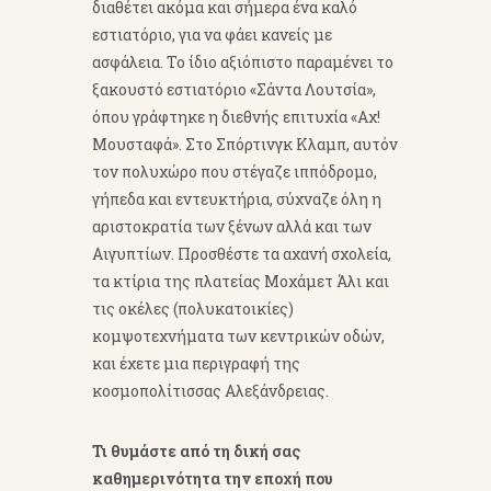
διαθέτει ακόμα και σήμερα ένα καλό
εστιατόριο, για να φάει κανείς με
ασφάλεια. Το ίδιο αξιόπιστο παραμένει το
ξακουστό εστιατόριο «Σάντα Λουτσία»,
όπου γράφτηκε η διεθνής επιτυχία «Αχ!
Μουσταφά». Στο Σπόρτινγκ Κλαμπ, αυτόν
τον πολυχώρο που στέγαζε ιππόδρομο,
γήπεδα και εντευκτήρια, σύχναζε όλη η
αριστοκρατία των ξένων αλλά και των
Αιγυπτίων. Προσθέστε τα αχανή σχολεία,
τα κτίρια της πλατείας Μοχάμετ Άλι και
τις οκέλες (πολυκατοικίες)
κομψοτεχνήματα των κεντρικών οδών,
και έχετε μια περιγραφή της
κοσμοπολίτισσας Αλεξάνδρειας.
Τι θυμάστε από τη δική σας
καθημερινότητα την εποχή που