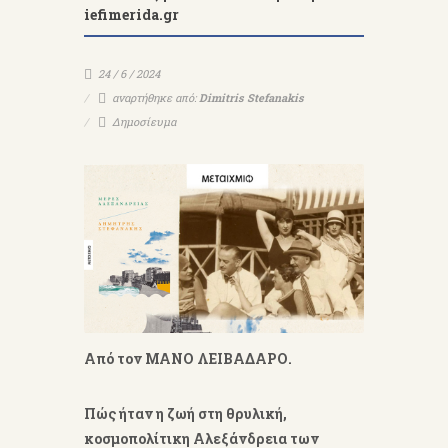
iefimerida.gr
24 / 6 / 2024
αναρτήθηκε από:
Dimitris Stefanakis
Δημοσίευμα
Από τον ΜΑΝΟ ΛΕΙΒΑΔΑΡΟ.
Πώς ήταν η ζωή στη θρυλική,
κοσμοπολίτικη Αλεξάνδρεια των