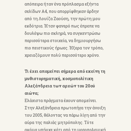
απόπειρα ήταν ένα πρόπλασμα εξήντα
σελίδων Α4, που απορρίφθηκαν άρδην
από τη Λουίζα Ζαούση, την πρώτη μου
εκδότρια. Ήταν φανερό πως έπρεπε να
δουλέψω πιο σκληρά, να συγκεντρώσω
περισσότερα στοιχεία, να δημιουργήσω
πιο πειστικούς ήρωες. Ήξερα τον τρόπο,
χρειαζόμουν πολύ περισσότερο χρόνο.
Τι έχει απομείνει σήμερα από εκείνη τη
μυθιστορηματική, κοσμοπολίτικη
Αλεξάνδρεια των αρχών του 20ού
αιώνα;
Ελάχιστα πράγματα έχουν απομείνει.
Στην Αλεξάνδρεια πρωτοπήγα την άνοιξη
του 2005, θέλοντας να πάρω λίγη από την
αύρα της παλιάς μητρόπολης. Τότε
ακόμα υπήρχε κάτι από τη μεσοπολεμική