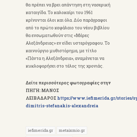
θα πρέπει να βρει απάντηση στη νασερική
καταιγίδα. Το καλοκαίρι του 1961
κρίνονται όλοι και όλα. Δύο παράγραφοι
από το πρώτο κεφάλαιο του νέου βιβλίου
θα ενσωματωθούν στις «Μέρες
Αλεξάνδρειας» εν είδει υστερόγραφου. Το
καινούργιο μυθιστόρημα, με τίτλο
«Πάντα η Αλεξάνδρεια», αναμένεται να
κυκλοφορήσει στο τέλος της χρονιάς.
Δείτε περισσότερες φωτογραφίες στην
ΠΗΓΗ: ΜΑΝΟΣ
ΛΕΙΒΑΔΑΡΟΣ
https://www.iefimerida.gr/stories/s
dimitris-stefanakis-alexandreia
iefimerida.gr
metaixmio.gr