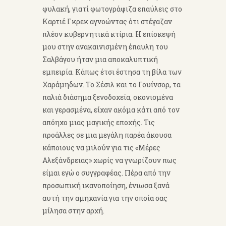
φυλακή, γιατί φωτογράφιζα επαύλεις στο
Καρτιέ Γκρεκ αγνοώντας ότι στέγαζαν
πλέον κυβερνητικά κτίρια. Η επίσκεψή
μου στην ανακαινισμένη έπαυλη του
Σαλβάγου ήταν μια αποκαλυπτική
εμπειρία. Κάπως έτσι έστησα τη βίλα των
Χαράμηδων. Το Σέσιλ και το Γουίνσορ, τα
παλιά διάσημα ξενοδοχεία, σκονισμένα
και γερασμένα, είχαν ακόμα κάτι από τον
απόηχο μιας μαγικής εποχής. Τις
προάλλες σε μια μεγάλη παρέα άκουσα
κάποιους να μιλούν για τις «Μέρες
Αλεξάνδρειας» χωρίς να γνωρίζουν πως
είμαι εγώ ο συγγραφέας. Πέρα από την
προσωπική ικανοποίηση, ένιωσα ξανά
αυτή την αμηχανία για την οποία σας
μίλησα στην αρχή.