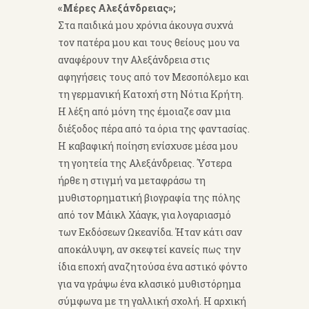
«Μέρες Αλεξάνδρειας»;
Στα παιδικά μου χρόνια άκουγα συχνά
τον πατέρα μου και τους θείους μου να
αναφέρουν την Αλεξάνδρεια στις
αφηγήσεις τους από τον Μεσοπόλεμο και
τη γερμανική Κατοχή στη Νότια Κρήτη.
Η λέξη από μόνη της έμοιαζε σαν μια
διέξοδος πέρα από τα όρια της φαντασίας.
Η καβαφική ποίηση ενίσχυσε μέσα μου
τη γοητεία της Αλεξάνδρειας. Ύστερα
ήρθε η στιγμή να μεταφράσω τη
μυθιστορηματική βιογραφία της πόλης
από τον Μάικλ Χάαγκ, για λογαριασμό
των Εκδόσεων Ωκεανίδα. Ήταν κάτι σαν
αποκάλυψη, αν σκεφτεί κανείς πως την
ίδια εποχή αναζητούσα ένα αστικό φόντο
για να γράψω ένα κλασικό μυθιστόρημα
σύμφωνα με τη γαλλική σχολή. Η αρχική