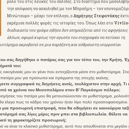
ρόλο του στις λευκές του σελίδες. Στο διάστημα που μεσολάβη
την απόφαση να ασχοληθεί με τον Μπραήμη – τον επονομαζόμ
Μινώταυρο – μέχρι τον επίλογο, ο
Δημήτρης Στεφανάκης
έχτι
γκρέμισε πολλές φορές τις ιστορίες του. Όπως λέει στο
Vivlio-
διαδικασία του γράψε σβήσε δεν επηρεάζεται από τις αφηγήσεις
άλλων, αφορά κυρίως την αγωνία του συγγραφέα να πετύχει τη
θιστόρημα ακροβατεί σε μια παράξενη και εύθραυστη ισορροπία
».
ου σας διηγήθηκε ο πατέρας σας για τον τόπο του, την Κρήτη. Έχ
θήματά του;
 οικογένειάς μου εν γένει που εντοιχίζονται μέσα στο μυθιστόρημα. Στι
υ πατέρα μου για πρόσωπα και πράγματα της εποχής εκείνης.
ήσετε συγγραφικά τις διηγήσεις αυτές, τουλάχιστον στην αρχή. Τι
ε από τα χρόνια του Μεσοπολέμου στον Β’ Παγκόσμιο πόλεμο;
ι διηγήσεις του πατέρα μου θα μετουσιώνονταν σε μυθιστόρημα, μολονότ
, θα έλεγα πως το κάδρο του χρόνου ήταν λίγο πολύ προαποφασισμένο.
ι μια προσωρινή επιστροφή, που θα οδηγήσει σε καινούργια ταξί
ιστόρημά σας λίγες μέρες πριν μπει στα βιβλιοπωλεία. Θέλετε να
γιατί τη χαρακτηρίζετε προσωρινή;
ά να είναι το κλασικό μυθιστόρημα, αυτό που απευθύνεται στο μεγάλο κ