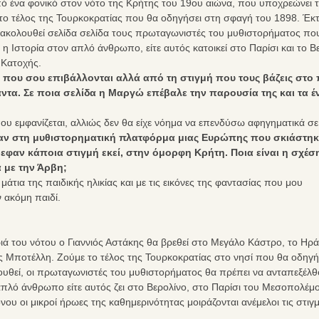
ό ένα φονικό στον νότο της Κρήτης του 19ου αιώνα, που υποχρεώνει τ
το τέλος της Τουρκοκρατίας που θα οδηγήσει στη σφαγή του 1898. Έκτ
ρακολουθεί σελίδα σελίδα τους πρωταγωνιστές του μυθιστορήματος πο
 η Ιστορία στον απλό άνθρωπο, είτε αυτός κατοικεί στο Παρίσι και το Β
 Κατοχής.
που σου επιβάλλονται αλλά από τη στιγμή που τους βάζεις στο 
τα. Σε ποια σελίδα η Μαργώ επέβαλε την παρουσία της και τα έ
ου εμφανίζεται, αλλιώς δεν θα είχε νόημα να επενδύσω αφηγηματικά σε
αν στη μυθιστορηματική πλατφόρμα μιας Ευρώπης που σκιάστη
φαν κάποια στιγμή εκεί, στην όμορφη Κρήτη. Ποια είναι η σχέσ
 με την Άρβη;
τια της παιδικής ηλικίας και με τις εικόνες της φαντασίας που μου
 ακόμη παιδί.
ιά του νότου ο Γιαννιός Αστάκης θα βρεθεί στο Μεγάλο Κάστρο, το Ηρά
ς Μποτέλλη. Ζούμε το τέλος της Τουρκοκρατίας στο νησί που θα οδηγή
υθεί, οι πρωταγωνιστές του μυθιστορήματος θα πρέπει να ανταπεξέλθ
απλό άνθρωπο είτε αυτός ζει στο Βερολίνο, στο Παρίσι του Μεσοπολέμ
ου οι μικροί ήρωες της καθημερινότητας μοιράζονται ανέμελοι τις στιγ