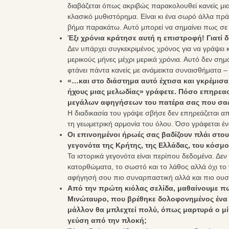
διαβάζεται όπως ακριβώς παρακολουθεί κανείς μια
κλασικό μυθιστόρημα. Είναι κι ένα σωρό άλλα πράγ
βήμα παρακάτω. Αυτό μπορεί να σημαίνει πως σε 
Έξι χρόνια κράτησε αυτή η επιστροφή! Γιατί 
Δεν υπάρχει συγκεκριμένος χρόνος για να γράψει 
μερικούς μήνες μέχρι μερικά χρόνια. Αυτό δεν σημ
φτάνει πάντα κανείς με ανάμεικτα συναισθήματα –
«…και στο διάστημα αυτό έχτισα και γκρέμισα 
ήχους μιας μελωδίας» γράφετε. Πόσο επηρεασ
μεγάλων αφηγήσεων του πατέρα σας που σας 
Η διαδικασία του γράψε σβήσε δεν επηρεάζεται α
τη γεωμετρική αρμονία του όλου. Όσο γράφεται έ
Εκδόσεις ΨΥΧΟΓΙΟΣ - 
Οι επινοημένοι ήρωές σας βαδίζουν πλάι στου
Δ.Στεφανάκης αναγορεύε
γεγονότα της Κρήτης, της Ελλάδας, του κόσμ
Ιππότης Γραμμάτων & Τε
Τα ιστορικά γεγονότα είναι περίπου δεδομένα. Δε
του Γαλλικού Κράτου
κατορθώματα, το σωστό και το λάθος αλλά όχι το 
αφήγησή σου πιο συναρπαστική αλλά και πιο ουσι
Από την πρώτη κιόλας σελίδα, μαθαίνουμε π
Μινώταυρο, που βρέθηκε δολοφονημένος ένα α
μάλλον θα μπλεχτεί πολύ, όπως μαρτυρά ο μί
γεύση από την πλοκή;