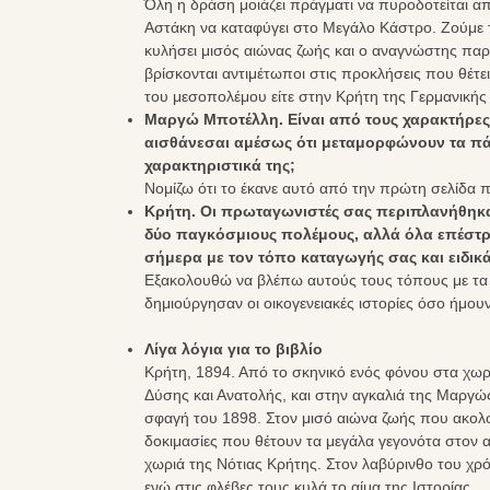
Όλη η δράση μοιάζει πράγματι να πυροδοτείται απ
Αστάκη να καταφύγει στο Μεγάλο Κάστρο. Ζούμε 
κυλήσει μισός αιώνας ζωής και ο αναγνώστης πα
βρίσκονται αντιμέτωποι στις προκλήσεις που θέτει
του μεσοπολέμου είτε στην Κρήτη της Γερμανικής
Μαργώ Μποτέλλη. Είναι από τους χαρακτήρες 
αισθάνεσαι αμέσως ότι μεταμορφώνουν τα πάν
χαρακτηριστικά της;
Νομίζω ότι το έκανε αυτό από την πρώτη σελίδα π
Κρήτη. Οι πρωταγωνιστές σας περιπλανήθηκ
δύο παγκόσμιους πολέμους, αλλά όλα επέστρε
σήμερα με τον τόπο καταγωγής σας και ειδικά
Εξακολουθώ να βλέπω αυτούς τους τόπους με τα μά
δημιούργησαν οι οικογενειακές ιστορίες όσο ήμουν
Λίγα λόγια για το βιβλίο
Κρήτη, 1894. Από το σκηνικό ενός φόνου στα χωρ
Δύσης και Ανατολής, και στην αγκαλιά της Μαργώ
σφαγή του 1898. Στον μισό αιώνα ζωής που ακολο
δοκιμασίες που θέτουν τα μεγάλα γεγονότα στον 
χωριά της Νότιας Κρήτης. Στον λαβύρινθο του χρόν
ενώ στις φλέβες τους κυλά το αίμα της Ιστορίας.