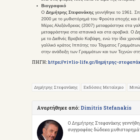
Βιογραφικό
Ο
Δημήτρης Στεφανάκης
γεννήθηκε το 1961. Σπ
2000 με το μυθιστόρημά του Φρούτα εποχής και 
Μέρες Αλεξάνδρειας (2007) μεταφράστηκε στα γαλλ
μεταφράστηκε στα ισπανικά και στα αραβικά. Ο Δη
με το Διεθνές Βραβείο Καβάφη, ενώ την ίδια χρον
γαλλικό κράτος Ιππότης του Τάγματος Γραμμάτων 
στην ανάδειξη των Γραμμάτων και των Τεχνών στη
ΠΗΓΗ:
https://vivlio-life.gr/δημήτρης-στεφαν
Δημήτρης Στεφανάκης
Εκδόσεις Μεταίχμιο
Μινώ
Αναρτήθηκε από:
Dimitris Stefanakis
Ο Δημήτρης Στεφανάκης γεννήθηκε
συγγραφέας δώδεκα μυθιστορημάτω