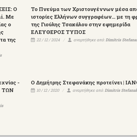
ΕΙΣ: Ο
Το Πνεύμα των Χριστουγέννων μέσα απ
ni. Με
ιστορίες Ελλήνων συγγραφέων... με τη φ
ας ο
της Γιούλης Τσακάλου στην εφημερίδα
ης
ΕΛΕΥΘΕΡΟΣ ΤΥΠΟΣ
τα της
22 / 12 / 2024
αναρτήθηκε από:
Dimitris Stefana
s
εχνίας -
Ο Δημήτρης Στεφανάκης προτείνει | IA
Σ ΤΩΝ
10 / 12 / 2020
αναρτήθηκε από:
Dimitris Stefana
is