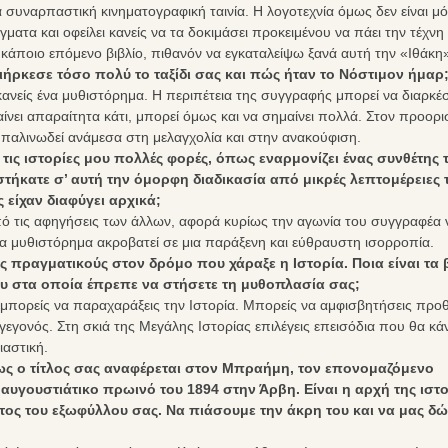
 συναρπαστική κινηματογραφική ταινία. Η λογοτεχνία όμως δεν είναι μ
ματα και οφείλει κανείς να τα δοκιμάσει προκειμένου να πάει την τέχνη
κάποιο επόμενο βιβλίο, πιθανόν να εγκαταλείψω ξανά αυτή την «Ιθάκη
διήρκεσε τόσο πολύ το ταξίδι σας και πώς ήταν το Νόστιμον ήμαρ
κανείς ένα μυθιστόρημα. Η περιπέτεια της συγγραφής μπορεί να διαρκέ
αίνει απαραίτητα κάτι, μπορεί όμως και να σημαίνει πολλά. Στον προορ
 παλινωδεί ανάμεσα στη μελαγχολία και στην ανακούφιση.
τις ιστορίες μου πολλές φορές, όπως εναρμονίζει ένας συνθέτης 
τήκατε σ’ αυτή την όμορφη διαδικασία από μικρές λεπτομέρειες 
είχαν διαφύγει αρχικά;
πό τις αφηγήσεις των άλλων, αφορά κυρίως την αγωνία του συγγραφέα 
να μυθιστόρημα ακροβατεί σε μια παράξενη και εύθραυστη ισορροπία.
Ο
Εκδ.ΨΥΧΟΓΙΟΣ-Μέρες
【AllenTalk】D
ς πραγματικούς στον δρόμο που χάραξε η Ιστορία. Ποια είναι τα
ται
Αλεξάνδρειας-Δημήτρης
Stefanakis：Genius i
ου στα οποία έπρεπε να στήσετε τη μυθοπλασία σας;
χνών
Στεφανάκης
have to work
ν μπορείς να παραχαράξεις την Ιστορία. Μπορείς να αμφισβητήσεις προθ
ς
γεγονός. Στη σκιά της Μεγάλης Ιστορίας επιλέγεις επεισόδια που θα κά
αστική.
ως ο τίτλος σας αναφέρεται στον Μπραήμη, τον επονομαζόμενο
υγουστιάτικο πρωινό του 1894 στην Άρβη. Είναι η αρχή της ιστο
τος του εξωφύλλου σας. Να πιάσουμε την άκρη του και να μας δώ