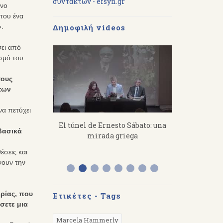
συντακτών - efsyn.gr
όνο
 του ένα
».
Δημοφιλή videos
;
σει από
ισμό του
τους
των
να πετύχει
imitris
El túnel de Ernesto Sábato: una
«Από τον Ό
 βασικά
s a toil, you
mirada griega
Διάλεξη το
 hard.
στην Αργε
έσεις και
νουν την
ρίας, που
Ετικέτες - Tags
σετε μια
Marcela Hammerly