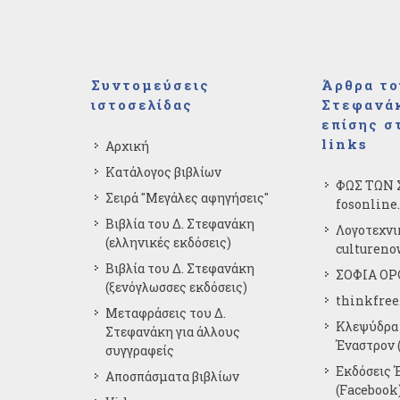
Συντομεύσεις
Άρθρα το
ιστοσελίδας
Στεφανάκ
επίσης σ
links
Αρχική
Κατάλογος βιβλίων
ΦΩΣ ΤΩΝ 
Σειρά "Μεγάλες αφηγήσεις"
fosonline
Βιβλία του Δ. Στεφανάκη
Λογοτεχνι
(ελληνικές εκδόσεις)
cultureno
Βιβλία του Δ. Στεφανάκη
ΣΟΦΙΑ ΟΡΘ
(ξενόγλωσσες εκδόσεις)
thinkfree
Μεταφράσεις του Δ.
Κλεψύδρα 
Στεφανάκη για άλλους
Έναστρον (
συγγραφείς
Εκδόσεις 
Αποσπάσματα βιβλίων
(Facebook