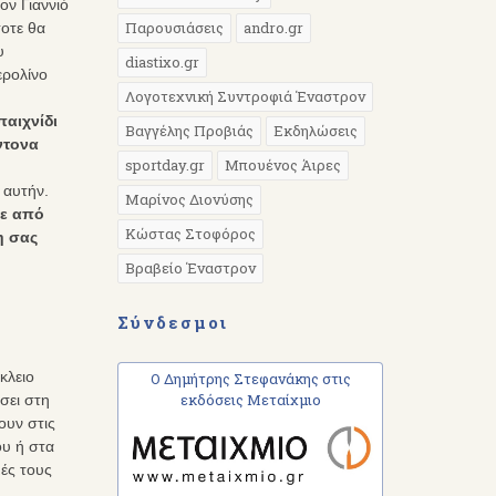
ον Γιαννιό
Παρουσιάσεις
andro.gr
οτε θα
υ
diastixo.gr
ερολίνο
Λογοτεχνική Συντροφιά Έναστρον
παιχνίδι
Βαγγέλης Προβιάς
Εκδηλώσεις
ντονα
sportday.gr
Μπουένος Άιρες
 αυτήν.
Μαρίνος Διονύσης
κε από
Κώστας Στοφόρος
η σας
Βραβείο Έναστρον
Σύνδεσμοι
κλειο
Ο Δημήτρης Στεφανάκης στις
εκδόσεις Μεταίχμιο
σει στη
ουν στις
ου ή στα
μές τους