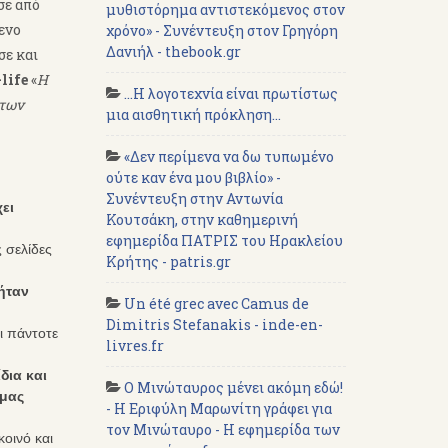
σε από
μυθιστόρημα αντιστεκόμενος στον
ενο
χρόνο» - Συνέντευξη στον Γρηγόρη
Δανιήλ - thebook.gr
σε και
life
«
Η
...Η λογοτεχνία είναι πρωτίστως
 των
μια αισθητική πρόκληση...
«Δεν περίμενα να δω τυπωμένο
ούτε καν ένα μου βιβλίο» -
Συνέντευξη στην Αντωνία
ει
Κουτσάκη, στην καθημερινή
εφημερίδα ΠΑΤΡΙΣ του Ηρακλείου
ς σελίδες
Κρήτης - patris.gr
 ήταν
Un été grec avec Camus de
Dimitris Stefanakis - inde-en-
ι πάντοτε
livres.fr
δια και
Ο Μινώταυρος μένει ακόμη εδώ!
 μας
- Η Εριφύλη Μαρωνίτη γράφει για
τον Μινώταυρο - Η εφημερίδα των
οινό και