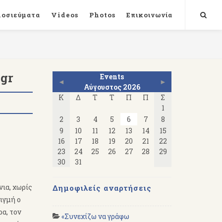
μοσιεύματα
Videos
Photos
Επικοινωνία
.gr
Events
◄
►
Αύγουστος 2026
Κ
Δ
Τ
Τ
Π
Π
Σ
1
2
3
4
5
6
7
8
9
10
11
12
13
14
15
16
17
18
19
20
21
22
23
24
25
26
27
28
29
30
31
νια, χωρίς
Δημοφιλείς αναρτήσεις
τιγμή ο
ρα, τον
«Συνεχίζω να γράφω