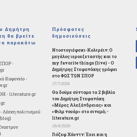
υ Δημήτρη
Πρόσφατες
η θα βρείτε
δημοσιεύσεις
τα παρακάτω
Ντοστογιέφσκι-Κολτρέιν: Ο
μεγάλος ιεροεξεταστής και το
my favorite things (live) - Ο
ΣΠΟΡ -
Δημήτρης Στεφανάκης γράφει
.gr
στο ΦΩΣ ΤΩΝ ΣΠΟΡ
κό Καφενείο -
17/7/2026
w.gr
Θα δούμε σύντομα τα 2 βιβλία
Η - literature.gr
του Δημήτρη Στεφανάκη
.gr
«Μέρες Αλεξάνδρειας» και
«Φιλμ νουάρ» στο σινεμά; -
- Λέσχη πολιτισμού
literature.gr
blog)
26/6/2026
Έναστρον
)
Γιόζεφ Χάυντν: Έχει και η