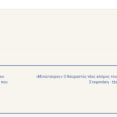
του
«Μινώταυρος»: Ο θαυμαστός νέος κόσμος το
ς που
Στεφανάκη - th