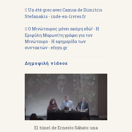
Un été grec avec Camus de Dimitris
Stefanakis - inde-en-livres.fr
Ο Μινώταυρος μένει ακόμη εδώ! - Η
Εριφύλη Μαρωνίτη γράφει για τον
Μινώταυρο - Η εφημερίδα των
συντακτών - efsyn.gr
Δημοφιλή videos
fanakis：
El túnel de Ernesto Sábato: una
«Από 