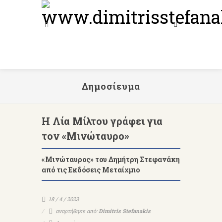
Δημοσίευμα
Η Λία Μίλτου γράφει για
τον «Μινώταυρο»
«Μινώταυρος» του Δημήτρη Στεφανάκη
από τις Εκδόσεις Μεταίχμιο
18 / 4 / 2023
αναρτήθηκε από:
Dimitris Stefanakis