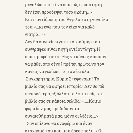
μεγαλώσει: <...τί να σου πώ, η επιστήμη
δεν έχει προοδέψει τόσο ακόμη...>
Και η αντίδραση του Άγγελου στη γυναίκα
του: <...κι εγώ που τον είχα για καλό
γιατρό.....!>
Δεν θα συνεχίσω γιατί το χιούμορ του
συγγραφέα είναι πηγή ανεξάντλητη. Η
αποστροφή του < ...θές να κάνεις κάποιον
να μάθει από σένα? πρέπει πρώτα να τον
κάνεις να γελάσει....>, τα λέει όλα.
Συγχαρητήρια, Κύριε Στεφανάκη ! Το
βιβλίο σας θα αφήσει ιστορία ! Δεν θα πώ
περισσότερα, εξ άλλου το λέτε εσείς στο
βιβλίο σας σε κάποια σελίδα : <.....Καμιά
φορά δεν μας προδίδουν τα
συναισθήματά μας, μόνο οι λέξεις....>
Σαν επίλογο θα αναφέρω και έναν
στοχασμό του που μου άρεσε πολύ :< Οι