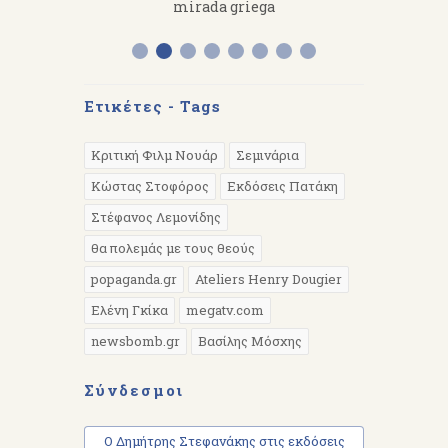
 work hard.
mirada griega
Διάλεξη 
Α
Ετικέτες - Tags
Κριτική Φιλμ Νουάρ
Σεμινάρια
Κώστας Στοφόρος
Εκδόσεις Πατάκη
Στέφανος Λεμονίδης
θα πολεμάς με τους θεούς
popaganda.gr
Ateliers Henry Dougier
Ελένη Γκίκα
megatv.com
newsbomb.gr
Βασίλης Μόσχης
Σύνδεσμοι
Ο Δημήτρης Στεφανάκης στις εκδόσεις