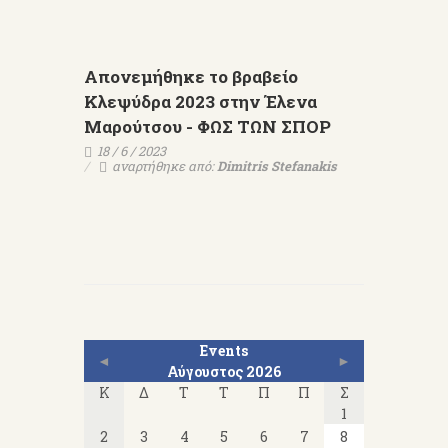
Απονεμήθηκε το βραβείο
Κλεψύδρα 2023 στην Έλενα
Μαρούτσου - ΦΩΣ ΤΩΝ ΣΠΟΡ
18 / 6 / 2023
αναρτήθηκε από:
Dimitris Stefanakis
Events
◄
►
Αύγουστος 2026
Κ
Δ
Τ
Τ
Π
Π
Σ
1
2
3
4
5
6
7
8