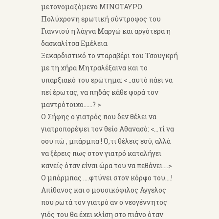
μετονομαζόμενο ΜΙΝΩΤΑΥΡΟ.
Πολύχρονη ερωτική σύντροφος του
Γιαννιού η λάγνα Μαργώ και αργότερα η
δασκαλίτσα Εμέλεια.
Ξεκαρδιστικό το νταραβέρι του Τσουγκρή
με τη χήρα Μητραλέξαινα και το
υπαρξιακό του ερώτημα: < ..αυτό πάει να
πεί έρωτας, να πηδάς κάθε φορά τον
μαντρότοιχο......? >
Ο Σήφης ο γιατρός που δεν θέλει να
γιατροπορέψει τον θείο Αθανασό: <...τί να
σου πώ , μπάρμπα ! Ό,τι θέλεις εσύ, αλλά
να ξέρεις πως στον γιατρό καταλήγει
κανείς όταν είναι ώρα του να πεθάνει....>
Ο μπάρμπας ....φτύνει στον κόρφο του....!
Απίθανος και ο μουσικόφιλος Άγγελος
που ρωτά τον γιατρό αν ο νεογέννητος
γιός του θα έχει κλίση στο πιάνο όταν