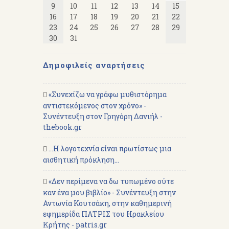
9
10
11
12
13
14
15
16
17
18
19
20
21
22
23
24
25
26
27
28
29
30
31
Δημοφιλείς αναρτήσεις
«Συνεχίζω να γράφω μυθιστόρημα
αντιστεκόμενος στον χρόνο» -
Συνέντευξη στον Γρηγόρη Δανιήλ -
thebook.gr
...Η λογοτεχνία είναι πρωτίστως μια
αισθητική πρόκληση...
«Δεν περίμενα να δω τυπωμένο ούτε
καν ένα μου βιβλίο» - Συνέντευξη στην
Αντωνία Κουτσάκη, στην καθημερινή
εφημερίδα ΠΑΤΡΙΣ του Ηρακλείου
Κρήτης - patris.gr