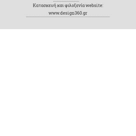
Κατασκευή και φιλοξενία website:
www.design360.gr