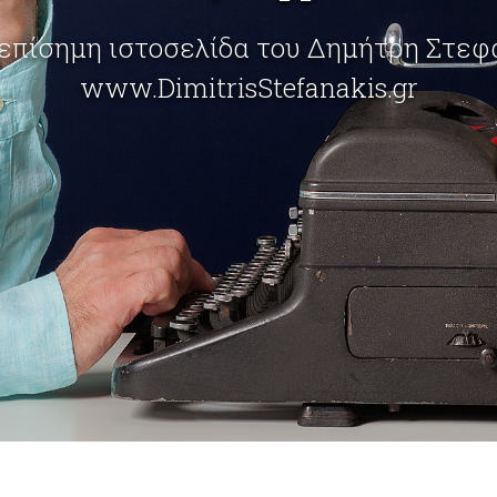
επίσημη ιστοσελίδα του Δημήτρη Στε
www.DimitrisStefanakis.gr