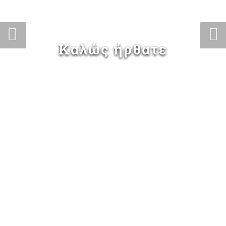
Καλώς ήρθατε