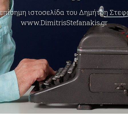
επίσημη ιστοσελίδα του Δημήτρη Στε
www.DimitrisStefanakis.gr