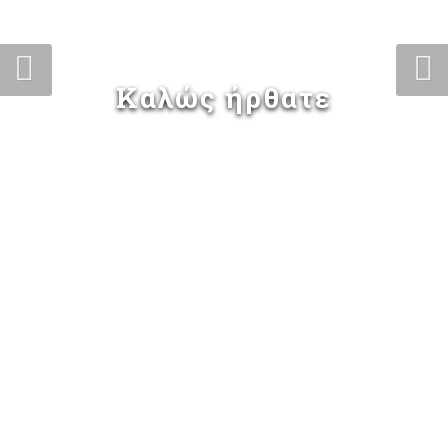
Καλώς ήρθατε