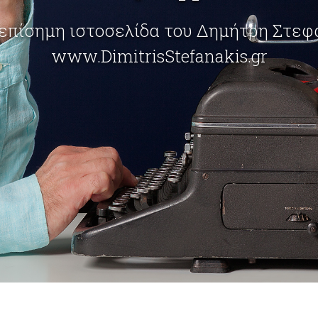
επίσημη ιστοσελίδα του Δημήτρη Στε
www.DimitrisStefanakis.gr