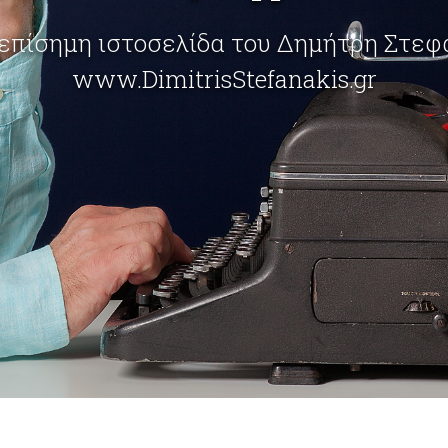
επίσημη ιστοσελίδα του Δημήτρη Στε
www.DimitrisStefanakis.gr